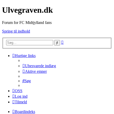
Ulvegraven.dk
Forum for FC Midtjylland fans
Spring til indhold
Avanceret
Søg
søgning
Hurtige links
Ubesvarede indlæg
Aktive emner
Søg
OSS
Log ind
Tilmeld
Boardindeks