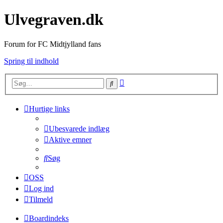
Ulvegraven.dk
Forum for FC Midtjylland fans
Spring til indhold
Avanceret
Søg
søgning
Hurtige links
Ubesvarede indlæg
Aktive emner
Søg
OSS
Log ind
Tilmeld
Boardindeks