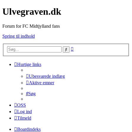
Ulvegraven.dk
Forum for FC Midtjylland fans
Spring til indhold
Avanceret
Søg
søgning
Hurtige links
Ubesvarede indlæg
Aktive emner
Søg
OSS
Log ind
Tilmeld
Boardindeks