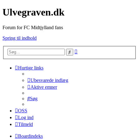
Ulvegraven.dk
Forum for FC Midtjylland fans
Spring til indhold
Avanceret
Søg
søgning
Hurtige links
Ubesvarede indlæg
Aktive emner
Søg
OSS
Log ind
Tilmeld
Boardindeks