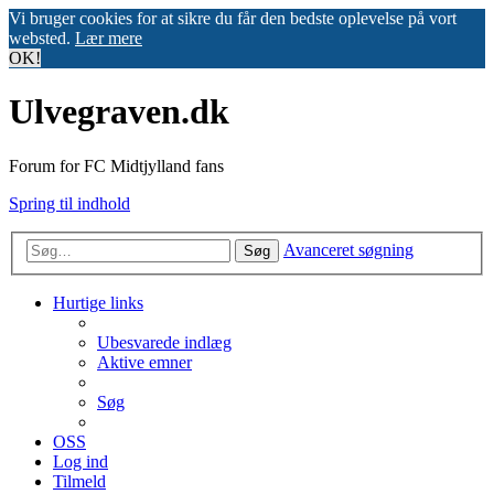
Vi bruger cookies for at sikre du får den bedste oplevelse på vort
websted.
Lær mere
OK!
Ulvegraven.dk
Forum for FC Midtjylland fans
Spring til indhold
Avanceret søgning
Søg
Hurtige links
Ubesvarede indlæg
Aktive emner
Søg
OSS
Log ind
Tilmeld