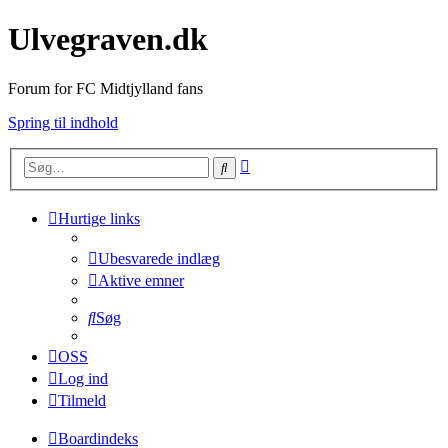
Ulvegraven.dk
Forum for FC Midtjylland fans
Spring til indhold
Avanceret
Søg
søgning
Hurtige links
Ubesvarede indlæg
Aktive emner
Søg
OSS
Log ind
Tilmeld
Boardindeks