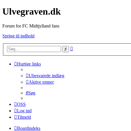
Ulvegraven.dk
Forum for FC Midtjylland fans
Spring til indhold
Avanceret
Søg
søgning
Hurtige links
Ubesvarede indlæg
Aktive emner
Søg
OSS
Log ind
Tilmeld
Boardindeks