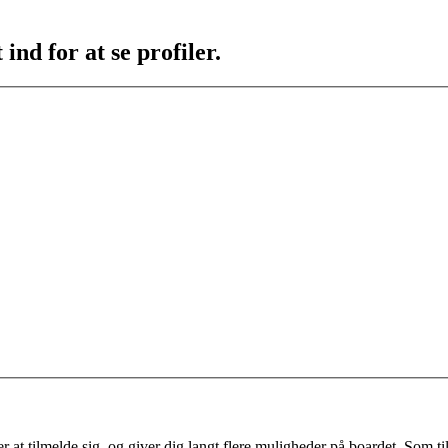
ind for at se profiler.
 at tilmelde sig, og giver dig langt flere muligheder på boardet. Som til