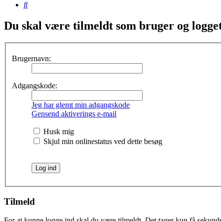
Søg
Du skal være tilmeldt som bruger og logget 
Brugernavn:
Adgangskode:
Jeg har glemt min adgangskode
Gensend aktiverings e-mail
Husk mig
Skjul min onlinestatus ved dette besøg
Tilmeld
For at kunne logge ind skal du være tilmeldt. Det tager kun få sekunder