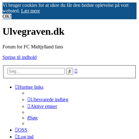
Vi bruger cookies for at sikre du får den bedste oplevelse på vort
websted.
Lær mere
OK!
Ulvegraven.dk
Forum for FC Midtjylland fans
Spring til indhold
Avanceret
Søg
søgning
Hurtige links
Ubesvarede indlæg
Aktive emner
Søg
OSS
Log ind