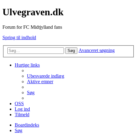
Ulvegraven.dk
Forum for FC Midtjylland fans
Spring til indhold
Avanceret søgning
Søg
Hurtige links
Ubesvarede indlæg
Aktive emner
Søg
OSS
Log ind
Tilmeld
Boardindeks
Søg