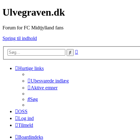
Ulvegraven.dk
Forum for FC Midtjylland fans
Spring til indhold
Avanceret
Søg
søgning
Hurtige links
Ubesvarede indlæg
Aktive emner
Søg
OSS
Log ind
Tilmeld
Boardindeks