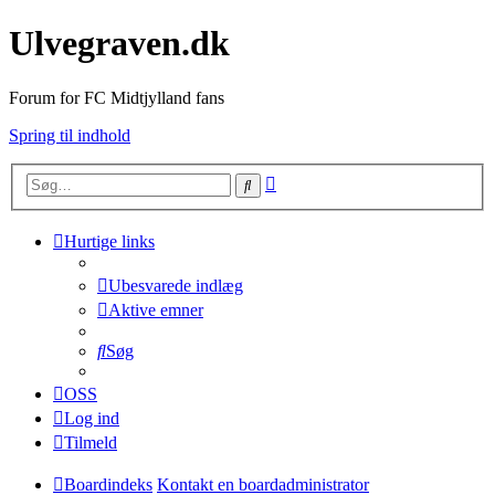
Ulvegraven.dk
Forum for FC Midtjylland fans
Spring til indhold
Avanceret
Søg
søgning
Hurtige links
Ubesvarede indlæg
Aktive emner
Søg
OSS
Log ind
Tilmeld
Boardindeks
Kontakt en boardadministrator