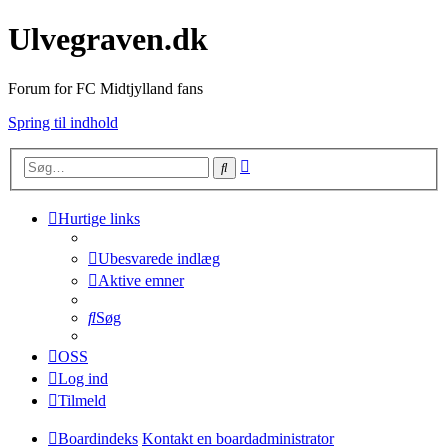
Ulvegraven.dk
Forum for FC Midtjylland fans
Spring til indhold
Avanceret
Søg
søgning
Hurtige links
Ubesvarede indlæg
Aktive emner
Søg
OSS
Log ind
Tilmeld
Boardindeks
Kontakt en boardadministrator