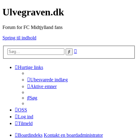
Ulvegraven.dk
Forum for FC Midtjylland fans
Spring til indhold
Avanceret
Søg
søgning
Hurtige links
Ubesvarede indlæg
Aktive emner
Søg
OSS
Log ind
Tilmeld
Boardindeks
Kontakt en boardadministrator