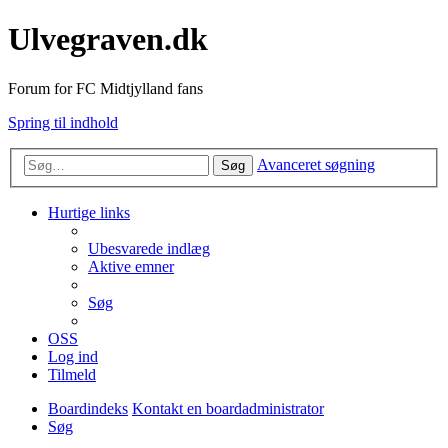
Ulvegraven.dk
Forum for FC Midtjylland fans
Spring til indhold
Avanceret søgning
Søg
Hurtige links
Ubesvarede indlæg
Aktive emner
Søg
OSS
Log ind
Tilmeld
Boardindeks
Kontakt en boardadministrator
Søg