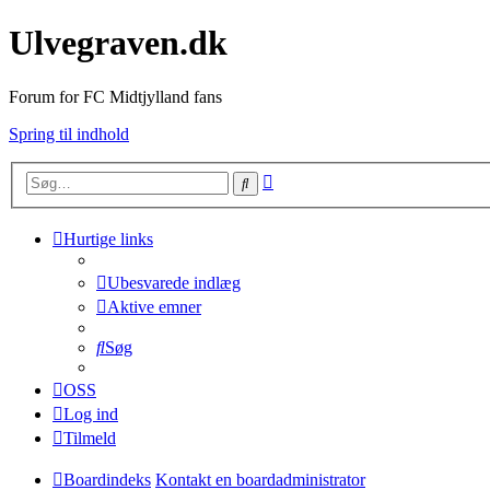
Ulvegraven.dk
Forum for FC Midtjylland fans
Spring til indhold
Avanceret
Søg
søgning
Hurtige links
Ubesvarede indlæg
Aktive emner
Søg
OSS
Log ind
Tilmeld
Boardindeks
Kontakt en boardadministrator