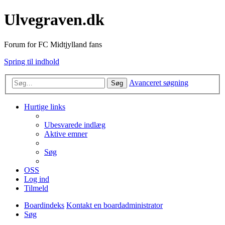
Ulvegraven.dk
Forum for FC Midtjylland fans
Spring til indhold
Avanceret søgning
Søg
Hurtige links
Ubesvarede indlæg
Aktive emner
Søg
OSS
Log ind
Tilmeld
Boardindeks
Kontakt en boardadministrator
Søg