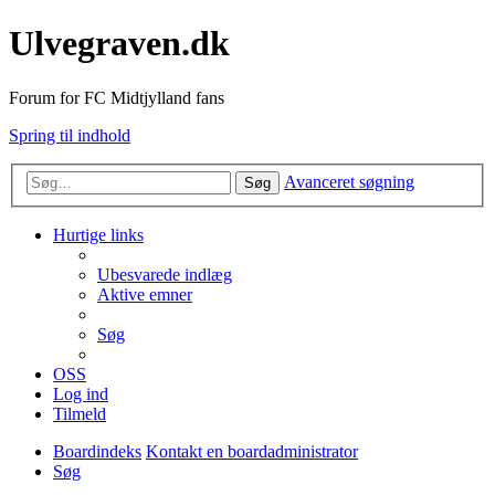
Ulvegraven.dk
Forum for FC Midtjylland fans
Spring til indhold
Avanceret søgning
Søg
Hurtige links
Ubesvarede indlæg
Aktive emner
Søg
OSS
Log ind
Tilmeld
Boardindeks
Kontakt en boardadministrator
Søg