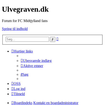
Ulvegraven.dk
Forum for FC Midtjylland fans
Spring til indhold
Avanceret
Søg
søgning
Hurtige links
Ubesvarede indlæg
Aktive emner
Søg
OSS
Log ind
Tilmeld
Boardindeks
Kontakt en boardadministrator