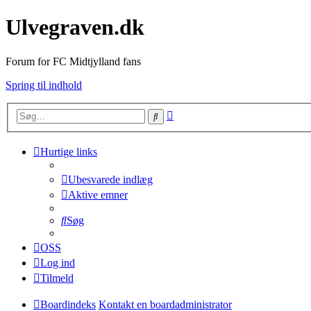
Ulvegraven.dk
Forum for FC Midtjylland fans
Spring til indhold
Avanceret
Søg
søgning
Hurtige links
Ubesvarede indlæg
Aktive emner
Søg
OSS
Log ind
Tilmeld
Boardindeks
Kontakt en boardadministrator