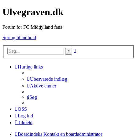
Ulvegraven.dk
Forum for FC Midtjylland fans
Spring til indhold
Avanceret
Søg
søgning
Hurtige links
Ubesvarede indlæg
Aktive emner
Søg
OSS
Log ind
Tilmeld
Boardindeks
Kontakt en boardadministrator