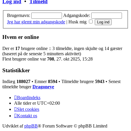
Log ind
•
Tilmeld
Brugernavn:
Adgangskode:
Jeg har glemt min adgangskode
|
Husk mig
Hvem er online
Der er
17
brugere online :: 3 tilmeldte, ingen skjulte og 14 gæster
(baseret på de seneste 5 minutters aktivitet)
Flest brugere online var
708
, 27. okt 2025, 15:28
Statistikker
Indlæg
188027
• Emner
8594
• Tilmeldte brugere
5943
• Senest
tilmeldte bruger
Dragoneye
Boardindeks
Alle tider er
UTC+02:00
Slet cookies
Kontakt os
Udviklet af
phpBB
® Forum Software © phpBB Limited