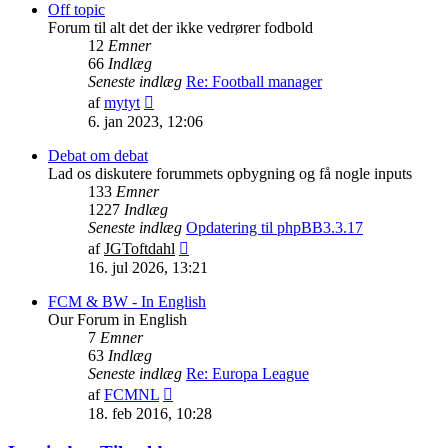
indlæg
Off topic
Forum til alt det der ikke vedrører fodbold
12
Emner
66
Indlæg
Seneste indlæg
Re: Football manager
Vis
af
mytyt
det
6. jan 2023, 12:06
seneste
indlæg
Debat om debat
Lad os diskutere forummets opbygning og få nogle inputs
133
Emner
1227
Indlæg
Seneste indlæg
Opdatering til phpBB3.3.17
Vis
af
JGToftdahl
det
16. jul 2026, 13:21
seneste
indlæg
FCM & BW - In English
Our Forum in English
7
Emner
63
Indlæg
Seneste indlæg
Re: Europa League
Vis
af
FCMNL
det
18. feb 2016, 10:28
seneste
indlæg