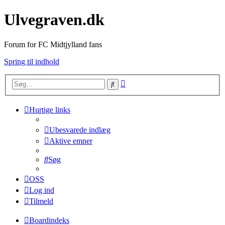
Ulvegraven.dk
Forum for FC Midtjylland fans
Spring til indhold
Avanceret
Søg
søgning
Hurtige links
Ubesvarede indlæg
Aktive emner
Søg
OSS
Log ind
Tilmeld
Boardindeks