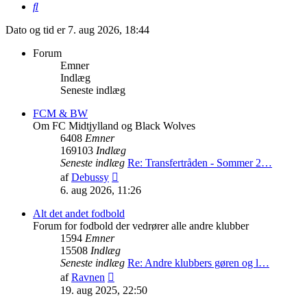
Søg
Dato og tid er 7. aug 2026, 18:44
Forum
Emner
Indlæg
Seneste indlæg
FCM & BW
Om FC Midtjylland og Black Wolves
6408
Emner
169103
Indlæg
Seneste indlæg
Re: Transfertråden - Sommer 2…
Vis
af
Debussy
det
6. aug 2026, 11:26
seneste
indlæg
Alt det andet fodbold
Forum for fodbold der vedrører alle andre klubber
1594
Emner
15508
Indlæg
Seneste indlæg
Re: Andre klubbers gøren og l…
Vis
af
Ravnen
det
19. aug 2025, 22:50
seneste