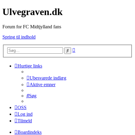
Ulvegraven.dk
Forum for FC Midtjylland fans
Spring til indhold
Avanceret
Søg
søgning
Hurtige links
Ubesvarede indlæg
Aktive emner
Søg
OSS
Log ind
Tilmeld
Boardindeks