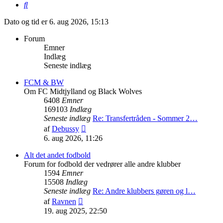
Søg
Dato og tid er 6. aug 2026, 15:13
Forum
Emner
Indlæg
Seneste indlæg
FCM & BW
Om FC Midtjylland og Black Wolves
6408
Emner
169103
Indlæg
Seneste indlæg
Re: Transfertråden - Sommer 2…
Vis
af
Debussy
det
6. aug 2026, 11:26
seneste
indlæg
Alt det andet fodbold
Forum for fodbold der vedrører alle andre klubber
1594
Emner
15508
Indlæg
Seneste indlæg
Re: Andre klubbers gøren og l…
Vis
af
Ravnen
det
19. aug 2025, 22:50
seneste