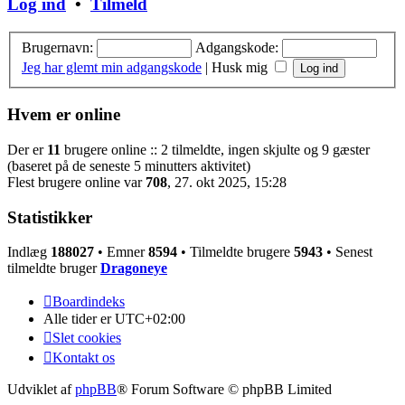
Log ind
•
Tilmeld
Brugernavn:
Adgangskode:
Jeg har glemt min adgangskode
|
Husk mig
Hvem er online
Der er
11
brugere online :: 2 tilmeldte, ingen skjulte og 9 gæster
(baseret på de seneste 5 minutters aktivitet)
Flest brugere online var
708
, 27. okt 2025, 15:28
Statistikker
Indlæg
188027
• Emner
8594
• Tilmeldte brugere
5943
• Senest
tilmeldte bruger
Dragoneye
Boardindeks
Alle tider er
UTC+02:00
Slet cookies
Kontakt os
Udviklet af
phpBB
® Forum Software © phpBB Limited