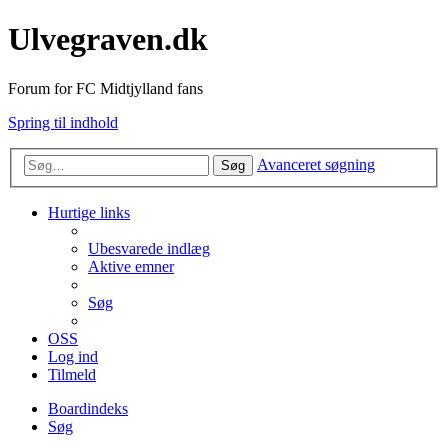
Ulvegraven.dk
Forum for FC Midtjylland fans
Spring til indhold
Avanceret søgning
Søg
Hurtige links
Ubesvarede indlæg
Aktive emner
Søg
OSS
Log ind
Tilmeld
Boardindeks
Søg