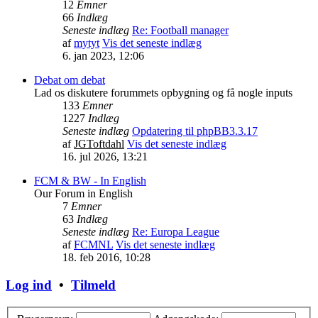
12
Emner
66
Indlæg
Seneste indlæg
Re: Football manager
af
mytyt
Vis det seneste indlæg
6. jan 2023, 12:06
Debat om debat
Lad os diskutere forummets opbygning og få nogle inputs
133
Emner
1227
Indlæg
Seneste indlæg
Opdatering til phpBB3.3.17
af
JGToftdahl
Vis det seneste indlæg
16. jul 2026, 13:21
FCM & BW - In English
Our Forum in English
7
Emner
63
Indlæg
Seneste indlæg
Re: Europa League
af
FCMNL
Vis det seneste indlæg
18. feb 2016, 10:28
Log ind
•
Tilmeld