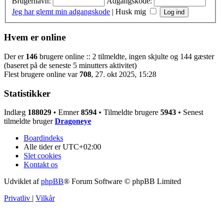
Brugernavn:
Adgangskode:
Jeg har glemt min adgangskode
|
Husk mig
Hvem er online
Der er
146
brugere online :: 2 tilmeldte, ingen skjulte og 144 gæster
(baseret på de seneste 5 minutters aktivitet)
Flest brugere online var
708
, 27. okt 2025, 15:28
Statistikker
Indlæg
188029
• Emner
8594
• Tilmeldte brugere
5943
• Senest
tilmeldte bruger
Dragoneye
Boardindeks
Alle tider er
UTC+02:00
Slet cookies
Kontakt os
Udviklet af
phpBB
® Forum Software © phpBB Limited
Privatliv
|
Vilkår