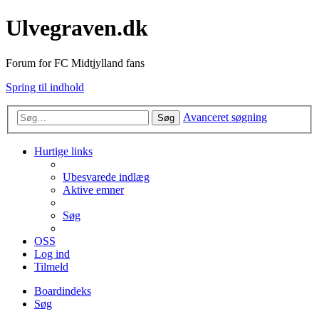
Ulvegraven.dk
Forum for FC Midtjylland fans
Spring til indhold
Avanceret søgning
Søg
Hurtige links
Ubesvarede indlæg
Aktive emner
Søg
OSS
Log ind
Tilmeld
Boardindeks
Søg