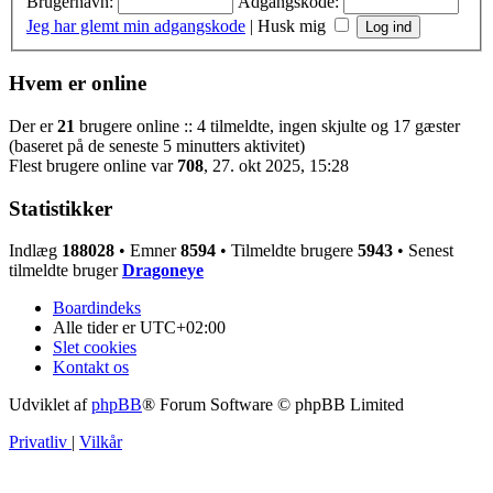
Brugernavn:
Adgangskode:
Jeg har glemt min adgangskode
|
Husk mig
Hvem er online
Der er
21
brugere online :: 4 tilmeldte, ingen skjulte og 17 gæster
(baseret på de seneste 5 minutters aktivitet)
Flest brugere online var
708
, 27. okt 2025, 15:28
Statistikker
Indlæg
188028
• Emner
8594
• Tilmeldte brugere
5943
• Senest
tilmeldte bruger
Dragoneye
Boardindeks
Alle tider er
UTC+02:00
Slet cookies
Kontakt os
Udviklet af
phpBB
® Forum Software © phpBB Limited
Privatliv
|
Vilkår