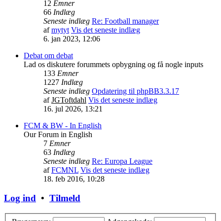
12
Emner
66
Indlæg
Seneste indlæg
Re: Football manager
af
mytyt
Vis det seneste indlæg
6. jan 2023, 12:06
Debat om debat
Lad os diskutere forummets opbygning og få nogle inputs
133
Emner
1227
Indlæg
Seneste indlæg
Opdatering til phpBB3.3.17
af
JGToftdahl
Vis det seneste indlæg
16. jul 2026, 13:21
FCM & BW - In English
Our Forum in English
7
Emner
63
Indlæg
Seneste indlæg
Re: Europa League
af
FCMNL
Vis det seneste indlæg
18. feb 2016, 10:28
Log ind
•
Tilmeld