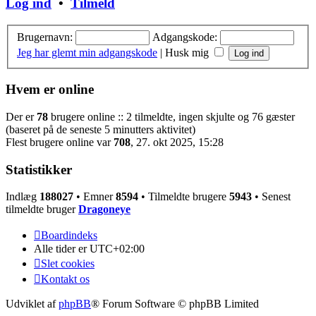
Log ind
•
Tilmeld
Brugernavn:
Adgangskode:
Jeg har glemt min adgangskode
|
Husk mig
Hvem er online
Der er
78
brugere online :: 2 tilmeldte, ingen skjulte og 76 gæster
(baseret på de seneste 5 minutters aktivitet)
Flest brugere online var
708
, 27. okt 2025, 15:28
Statistikker
Indlæg
188027
• Emner
8594
• Tilmeldte brugere
5943
• Senest
tilmeldte bruger
Dragoneye
Boardindeks
Alle tider er
UTC+02:00
Slet cookies
Kontakt os
Udviklet af
phpBB
® Forum Software © phpBB Limited