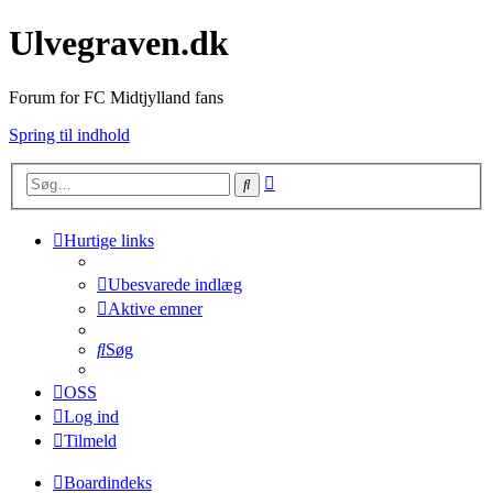
Ulvegraven.dk
Forum for FC Midtjylland fans
Spring til indhold
Avanceret
Søg
søgning
Hurtige links
Ubesvarede indlæg
Aktive emner
Søg
OSS
Log ind
Tilmeld
Boardindeks