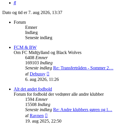
Søg
Dato og tid er 7. aug 2026, 13:37
Forum
Emner
Indlæg
Seneste indlæg
FCM & BW
Om FC Midtjylland og Black Wolves
6408
Emner
169103
Indlæg
Seneste indlæg
Re: Transfertråden - Sommer 2…
Vis
af
Debussy
det
6. aug 2026, 11:26
seneste
indlæg
Alt det andet fodbold
Forum for fodbold der vedrører alle andre klubber
1594
Emner
15508
Indlæg
Seneste indlæg
Re: Andre klubbers gøren og l…
Vis
af
Ravnen
det
19. aug 2025, 22:50
seneste