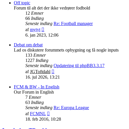
indlæg
Off topic
Forum til alt det der ikke vedrører fodbold
12
Emner
66
Indlæg
Seneste indlæg
Re: Football manager
Vis
af
mytyt
det
6. jan 2023, 12:06
seneste
indlæg
Debat om debat
Lad os diskutere forummets opbygning og få nogle inputs
133
Emner
1227
Indlæg
Seneste indlæg
Opdatering til phpBB3.3.17
Vis
af
JGToftdahl
det
16. jul 2026, 13:21
seneste
indlæg
FCM & BW - In English
Our Forum in English
7
Emner
63
Indlæg
Seneste indlæg
Re: Europa League
Vis
af
FCMNL
det
18. feb 2016, 10:28
seneste
indlæg