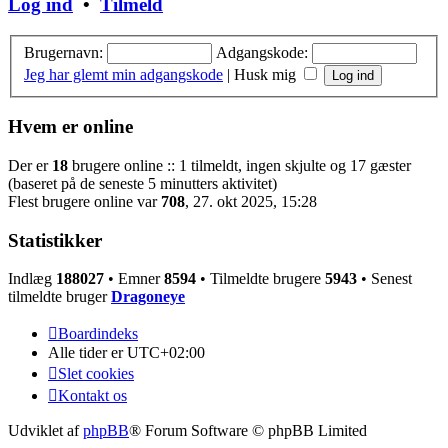
Log ind
•
Tilmeld
Brugernavn:
Adgangskode:
Jeg har glemt min adgangskode
|
Husk mig
Hvem er online
Der er
18
brugere online :: 1 tilmeldt, ingen skjulte og 17 gæster
(baseret på de seneste 5 minutters aktivitet)
Flest brugere online var
708
, 27. okt 2025, 15:28
Statistikker
Indlæg
188027
• Emner
8594
• Tilmeldte brugere
5943
• Senest
tilmeldte bruger
Dragoneye
Boardindeks
Alle tider er
UTC+02:00
Slet cookies
Kontakt os
Udviklet af
phpBB
® Forum Software © phpBB Limited