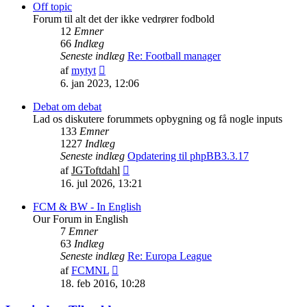
indlæg
Off topic
Forum til alt det der ikke vedrører fodbold
12
Emner
66
Indlæg
Seneste indlæg
Re: Football manager
Vis
af
mytyt
det
6. jan 2023, 12:06
seneste
indlæg
Debat om debat
Lad os diskutere forummets opbygning og få nogle inputs
133
Emner
1227
Indlæg
Seneste indlæg
Opdatering til phpBB3.3.17
Vis
af
JGToftdahl
det
16. jul 2026, 13:21
seneste
indlæg
FCM & BW - In English
Our Forum in English
7
Emner
63
Indlæg
Seneste indlæg
Re: Europa League
Vis
af
FCMNL
det
18. feb 2016, 10:28
seneste
indlæg