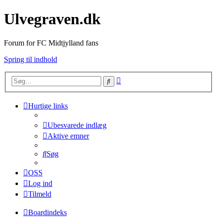
Ulvegraven.dk
Forum for FC Midtjylland fans
Spring til indhold
Avanceret
Søg
søgning
Hurtige links
Ubesvarede indlæg
Aktive emner
Søg
OSS
Log ind
Tilmeld
Boardindeks