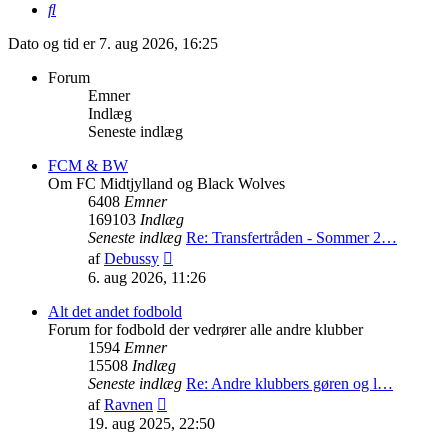
Søg
Dato og tid er 7. aug 2026, 16:25
Forum
Emner
Indlæg
Seneste indlæg
FCM & BW
Om FC Midtjylland og Black Wolves
6408
Emner
169103
Indlæg
Seneste indlæg
Re: Transfertråden - Sommer 2…
Vis
af
Debussy
det
6. aug 2026, 11:26
seneste
indlæg
Alt det andet fodbold
Forum for fodbold der vedrører alle andre klubber
1594
Emner
15508
Indlæg
Seneste indlæg
Re: Andre klubbers gøren og l…
Vis
af
Ravnen
det
19. aug 2025, 22:50
seneste