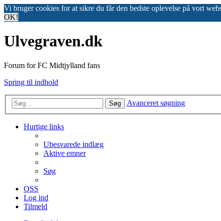
Vi bruger cookies for at sikre du får den bedste oplevelse på vort web
OK!
Ulvegraven.dk
Forum for FC Midtjylland fans
Spring til indhold
Avanceret søgning
Søg
Hurtige links
Ubesvarede indlæg
Aktive emner
Søg
OSS
Log ind
Tilmeld