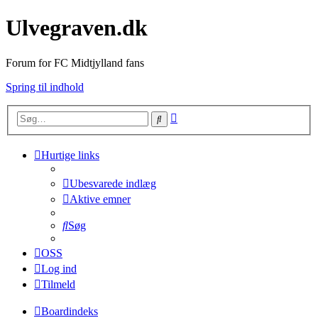
Ulvegraven.dk
Forum for FC Midtjylland fans
Spring til indhold
Avanceret
Søg
søgning
Hurtige links
Ubesvarede indlæg
Aktive emner
Søg
OSS
Log ind
Tilmeld
Boardindeks