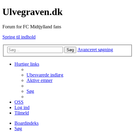
Ulvegraven.dk
Forum for FC Midtjylland fans
Spring til indhold
Avanceret søgning
Søg
Hurtige links
Ubesvarede indlæg
Aktive emner
Søg
OSS
Log ind
Tilmeld
Boardindeks
Søg