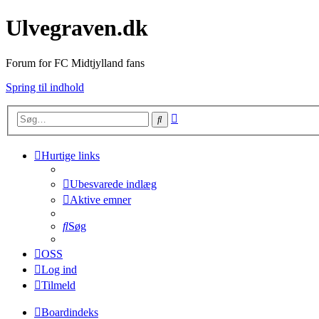
Ulvegraven.dk
Forum for FC Midtjylland fans
Spring til indhold
Avanceret
Søg
søgning
Hurtige links
Ubesvarede indlæg
Aktive emner
Søg
OSS
Log ind
Tilmeld
Boardindeks