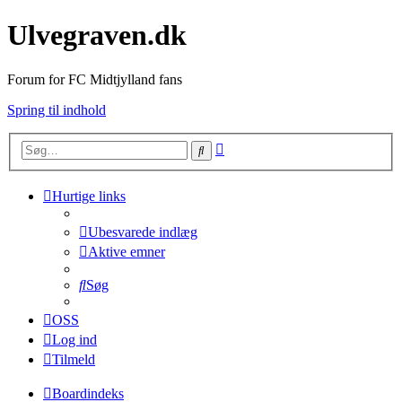
Ulvegraven.dk
Forum for FC Midtjylland fans
Spring til indhold
Avanceret
Søg
søgning
Hurtige links
Ubesvarede indlæg
Aktive emner
Søg
OSS
Log ind
Tilmeld
Boardindeks