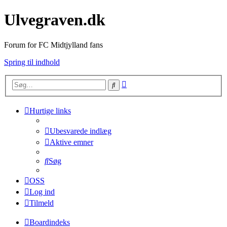
Ulvegraven.dk
Forum for FC Midtjylland fans
Spring til indhold
Avanceret
Søg
søgning
Hurtige links
Ubesvarede indlæg
Aktive emner
Søg
OSS
Log ind
Tilmeld
Boardindeks