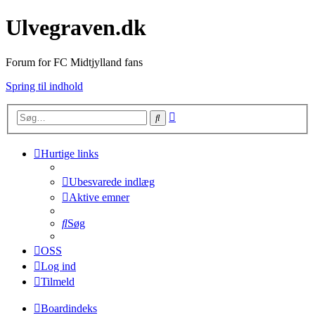
Ulvegraven.dk
Forum for FC Midtjylland fans
Spring til indhold
Avanceret
Søg
søgning
Hurtige links
Ubesvarede indlæg
Aktive emner
Søg
OSS
Log ind
Tilmeld
Boardindeks