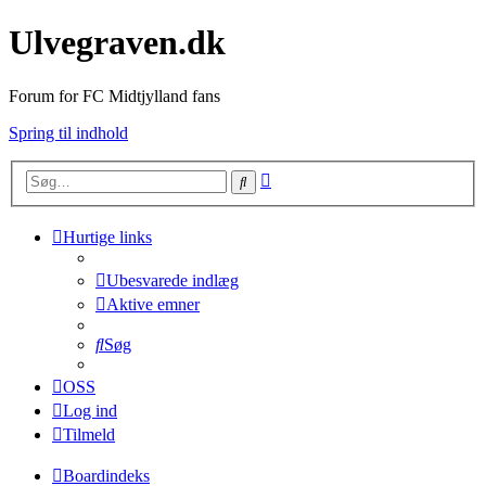
Ulvegraven.dk
Forum for FC Midtjylland fans
Spring til indhold
Avanceret
Søg
søgning
Hurtige links
Ubesvarede indlæg
Aktive emner
Søg
OSS
Log ind
Tilmeld
Boardindeks