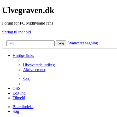
Ulvegraven.dk
Forum for FC Midtjylland fans
Spring til indhold
Avanceret søgning
Søg
Hurtige links
Ubesvarede indlæg
Aktive emner
Søg
OSS
Log ind
Tilmeld
Boardindeks
Søg