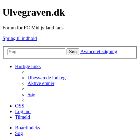
Ulvegraven.dk
Forum for FC Midtjylland fans
Spring til indhold
Avanceret søgning
Søg
Hurtige links
Ubesvarede indlæg
Aktive emner
Søg
OSS
Log ind
Tilmeld
Boardindeks
Søg