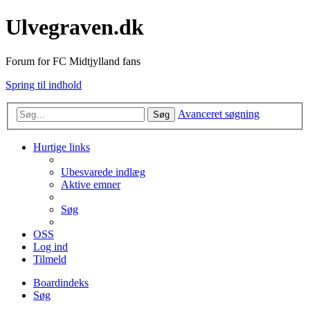
Ulvegraven.dk
Forum for FC Midtjylland fans
Spring til indhold
Avanceret søgning
Søg
Hurtige links
Ubesvarede indlæg
Aktive emner
Søg
OSS
Log ind
Tilmeld
Boardindeks
Søg