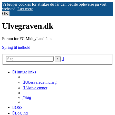
Vi bruger cookies for at sikre du får den bedste oplevelse på vort
websted.
Lær mere
OK!
Ulvegraven.dk
Forum for FC Midtjylland fans
Spring til indhold
Avanceret
Søg
søgning
Hurtige links
Ubesvarede indlæg
Aktive emner
Søg
OSS
Log ind