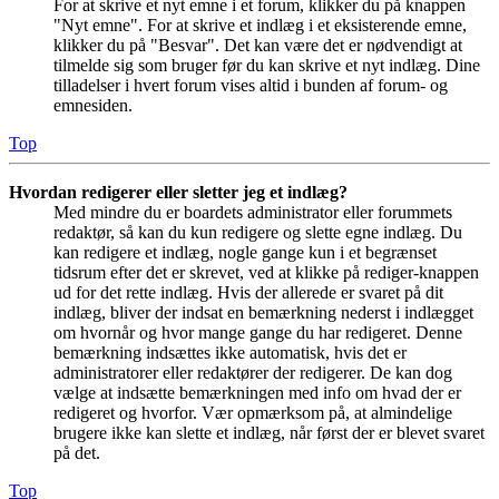
For at skrive et nyt emne i et forum, klikker du på knappen
"Nyt emne". For at skrive et indlæg i et eksisterende emne,
klikker du på "Besvar". Det kan være det er nødvendigt at
tilmelde sig som bruger før du kan skrive et nyt indlæg. Dine
tilladelser i hvert forum vises altid i bunden af forum- og
emnesiden.
Top
Hvordan redigerer eller sletter jeg et indlæg?
Med mindre du er boardets administrator eller forummets
redaktør, så kan du kun redigere og slette egne indlæg. Du
kan redigere et indlæg, nogle gange kun i et begrænset
tidsrum efter det er skrevet, ved at klikke på rediger-knappen
ud for det rette indlæg. Hvis der allerede er svaret på dit
indlæg, bliver der indsat en bemærkning nederst i indlægget
om hvornår og hvor mange gange du har redigeret. Denne
bemærkning indsættes ikke automatisk, hvis det er
administratorer eller redaktører der redigerer. De kan dog
vælge at indsætte bemærkningen med info om hvad der er
redigeret og hvorfor. Vær opmærksom på, at almindelige
brugere ikke kan slette et indlæg, når først der er blevet svaret
på det.
Top