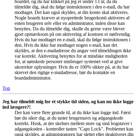
boardet, og du har klikket på jeg er under 13 år, da du
tilmeldte dig, skal du følge instruktionen i den e-mail, du har
modtaget. Det kan også skyldes, at din konto skal aktiveres.
Nogle boards kræver at nyoprettede brugerkonti aktiveres af
enten brugeren selv eller en administrator, inden disse kan
benyttes. Da du tilmeldte dig, skulle du gerne være blevet
gjort opmærksom på om aktivering af kontoen er nødvendig.
Hvis du har modtaget en e-mail, skal du følge instruktionen i
den. Hvis du ikke har modtaget nogen e-mail, kan det
skyldes, at den e-mailadresse du angav ved tilmeldingen ikke
var korrekt. Aktivering benyttes for at mindske muligheden
for, at uønskede personer misbruger systemet ved at give
ukorrekte oplysninger. Hvis du er 100% sikker på, at du har
skrevet den rigtige e-mailadresse, bør du kontakte en
boardadministrator.
Top
Jeg har tilmeldt mig for et stykke tid siden, og kan nu ikke logge
ind længere?!
Der kan være flere grunde til, at du ikke kan logge ind. Først
bør du sikre dig, at du taster brugernavn og adgangskode
korrekt. Husk, at der skelnes mellem store og små bogstaver i
adgangskoden - kontroller tasten "Caps Lock". Problemet kan
også skyldes, at administratoren har slettet eller deaktiveret din