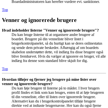
Boardadministratoren kan herefter vurdere evt. sanktioner.
Top
Venner og ignorerede brugere
Hvad indeholder listerne "Venner og ignorerede brugere"?
Du kan bruge listerne til at organisere andre brugere af
boardet. Brugere på din venneliste bliver listet i
brugerkontrolpanelet, så du hurtigt kan se deres onlinestatus
og sende dem private beskeder. Afhængig af om boardets
skabelon understøtter dette, vil indlæg fra disse brugere også
blive fremhævet. Hvis du vælger at ignorere en bruger, vil alle
indlæg fra denne som standard blive skjult for dig.
Top
Hvordan tilføjer og fjerner jeg brugere på mine lister over
venner og ignorerede brugere?
Du kan føje brugere til listerne på to måder. I hver brugers
profil findes et link som kan bruges, enten til at føje brugeren
til din venneliste, eller til listen over ignorerede brugere.
Alternativt kan du i brugerkontrolpanelet tilføje brugere
direkte ved at indtaste brugernavne. Her kan du også fjerne