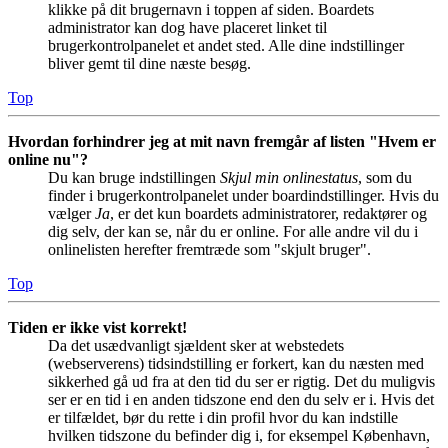
klikke på dit brugernavn i toppen af siden. Boardets
administrator kan dog have placeret linket til
brugerkontrolpanelet et andet sted. Alle dine indstillinger
bliver gemt til dine næste besøg.
Top
Hvordan forhindrer jeg at mit navn fremgår af listen "Hvem er
online nu"?
Du kan bruge indstillingen
Skjul min onlinestatus
, som du
finder i brugerkontrolpanelet under boardindstillinger. Hvis du
vælger
Ja
, er det kun boardets administratorer, redaktører og
dig selv, der kan se, når du er online. For alle andre vil du i
onlinelisten herefter fremtræde som "skjult bruger".
Top
Tiden er ikke vist korrekt!
Da det usædvanligt sjældent sker at webstedets
(webserverens) tidsindstilling er forkert, kan du næsten med
sikkerhed gå ud fra at den tid du ser er rigtig. Det du muligvis
ser er en tid i en anden tidszone end den du selv er i. Hvis det
er tilfældet, bør du rette i din profil hvor du kan indstille
hvilken tidszone du befinder dig i, for eksempel København,