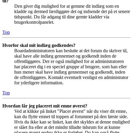
til?
Den giver dig mulighed for at gemme dit indlæg som en
kladde og dermed færdiggøre det og indsende det på et senere
tidspunkt. Du får adgang til dine gemte kladder via
brugerkontrolpanelet.
Top
Hvorfor skal mit indlæg godkendes?
Boardadministratoren kan beslutte at det forum du skriver til,
skal have alle indlæg gennemset og godkendt inden de
offentliggøres. Der er også mulighed for at administratoren
har placeret dig i en speciel gruppe af brugere, som han eller
hun mener skal have indlæg gennemset og godkendt, inden
de offentliggøres. Kontakt eventuelt venligst en administrator
for yderligere information.
Top
Hvordan får jeg placeret mit emne øverst?
Ved at klikke på linket "Placer øverst" når du viser dit emne,
kan du flytte emnet til toppen af forummet på den første side.
Hvis du ikke kan se linket, kan det skyldes at denne mulighed
er slået fra eller at det mindst tilladte tidsrum for at kunne
placere øverst endnu ikke er forløbet. Du kan også flytte