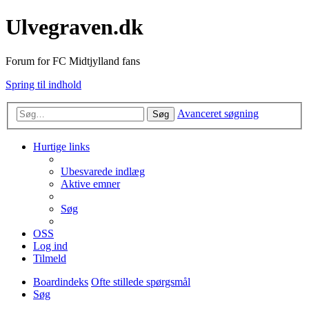
Ulvegraven.dk
Forum for FC Midtjylland fans
Spring til indhold
Avanceret søgning
Søg
Hurtige links
Ubesvarede indlæg
Aktive emner
Søg
OSS
Log ind
Tilmeld
Boardindeks
Ofte stillede spørgsmål
Søg