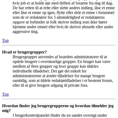
hvis job er at holde øje med driften af foraene fra dag til dag.
De har retten til at rette eller slette andres indlæg, låse et emne
eller låse et emne op igen, flytte eller dele et emne i forummet
som de er redaktører for. I almindelighed er redaktørens
opgave at forhindre at folk skriver indlæg som ikke hører
hjemme under emnet eller hvis de skriver absurde eller andre
aggressive ting.
Top
Hvad er brugergrupper?
Brugergrupper anvendes af boardets administratorer til at
opdele brugere i overskuelige grupper. En bruger kan være
medlem af flere grupper og hver gruppe kan tildeles
individuelle tilladelser. Det gør det enkelt for
administratorerne at ændre tilladelser for mange brugere
samtidig, som at tildele redaktørtilladelser i et bestemt forum,
eller til at give brugere adgang til private fora.
Top
Hvordan finder jeg brugergrupperne og hvordan tilmelder jeg
mig?
I brugerkontrolpanelet finder du en samlet oversigt under