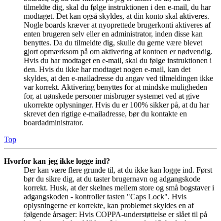
tilmeldte dig, skal du følge instruktionen i den e-mail, du har
modtaget. Det kan også skyldes, at din konto skal aktiveres.
Nogle boards kræver at nyoprettede brugerkonti aktiveres af
enten brugeren selv eller en administrator, inden disse kan
benyttes. Da du tilmeldte dig, skulle du gerne være blevet
gjort opmærksom på om aktivering af kontoen er nødvendig.
Hvis du har modtaget en e-mail, skal du følge instruktionen i
den. Hvis du ikke har modtaget nogen e-mail, kan det
skyldes, at den e-mailadresse du angav ved tilmeldingen ikke
var korrekt. Aktivering benyttes for at mindske muligheden
for, at uønskede personer misbruger systemet ved at give
ukorrekte oplysninger. Hvis du er 100% sikker på, at du har
skrevet den rigtige e-mailadresse, bør du kontakte en
boardadministrator.
Top
Hvorfor kan jeg ikke logge ind?
Der kan være flere grunde til, at du ikke kan logge ind. Først
bør du sikre dig, at du taster brugernavn og adgangskode
korrekt. Husk, at der skelnes mellem store og små bogstaver i
adgangskoden - kontroller tasten "Caps Lock". Hvis
oplysningerne er korrekte, kan problemet skyldes en af
følgende årsager: Hvis COPPA-understøttelse er slået til på