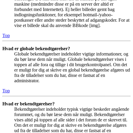
maskine (medmindre disse er på en server der altid er
forbundet med Internettet). Ej heller billeder gemt bag
indlogningsfunktioner, for eksempel hotmail-/yahoo-
postkasser eller andre steder beskyttet af adgangskoder. For at
vise et billede skal du anvende BBkode [img].
Top
Hvad er globale bekendtgørelser?
Globale bekendtgørelser indeholder vigtige informationer, og
du bør læse dem når muligt. Globale bekendtgørelser vises i
toppen af alle fora og tillige i dit brugerkontrolpanel. Om det
er muligt for dig at skrive en global bekendtgørelse afgøres ud
fra de tilladelser som du har, disse er fastsat af en
administrator.
Top
Hvad er bekendtgørelser?
Bekendtgørelser indeholder typisk vigtige beskeder angående
forummet, og du bør læse dem når muligt. Bekendtgørelser
vises altid på toppen af alle sider i det forum de er skrevet til.
Om det er muligt for dig at skrive en bekendtgørelse afgøres
ud fra de tilladelser som du har, disse er fastsat af en