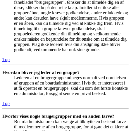
fanebladet "brugergrupper". Ønsker du at tilmelde dig en af
disse, klikker du på den rette knap. Imidlertid er ikke alle
grupper åbne, nogle kræver godkendelse, andre er lukkede og
andre kan desuden have skjult medlemmerne. Hvis gruppen
er en åben, kan du tilmelde dig ved at klikke dig frem. Hvis
tilmelding til en gruppe kræver godkendelse, skal
gruppelederen godkende din tilmelding og vedkommende
ønsker måske en begrundelse for dit ønske om at tilmelde dig
gruppen. Plag ikke lederen hvis din ansøgning ikke bliver
godkendt, vedkommende har nok sine grunde.
Top
Hvordan bliver jeg leder af en gruppe?
Lederen af en brugergruppe udpeges normalt ved oprettelsen
af gruppen af en boardadministrator. Hvis du er interesseret i
at få oprettet en brugergruppe, skal du som det første kontakte
en administrator; forsøg at sende en privat besked.
Top
Hvorfor vises nogle brugergrupper med en anden farve?
Boardadministratoren kan vælge at tilknytte en bestemt farve
til medlemmerne af en brugergruppe, for at gøre det enklere at