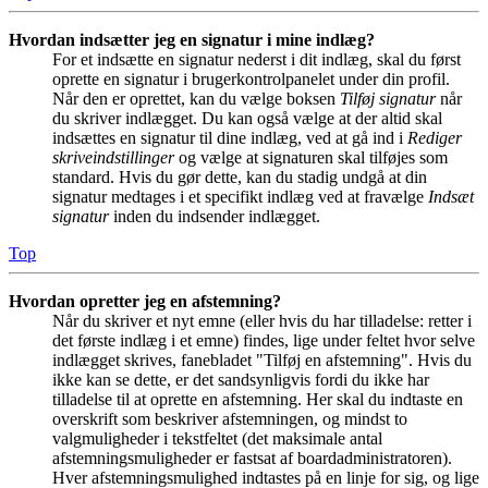
Hvordan indsætter jeg en signatur i mine indlæg?
For et indsætte en signatur nederst i dit indlæg, skal du først
oprette en signatur i brugerkontrolpanelet under din profil.
Når den er oprettet, kan du vælge boksen
Tilføj signatur
når
du skriver indlægget. Du kan også vælge at der altid skal
indsættes en signatur til dine indlæg, ved at gå ind i
Rediger
skriveindstillinger
og vælge at signaturen skal tilføjes som
standard. Hvis du gør dette, kan du stadig undgå at din
signatur medtages i et specifikt indlæg ved at fravælge
Indsæt
signatur
inden du indsender indlægget.
Top
Hvordan opretter jeg en afstemning?
Når du skriver et nyt emne (eller hvis du har tilladelse: retter i
det første indlæg i et emne) findes, lige under feltet hvor selve
indlægget skrives, fanebladet "Tilføj en afstemning". Hvis du
ikke kan se dette, er det sandsynligvis fordi du ikke har
tilladelse til at oprette en afstemning. Her skal du indtaste en
overskrift som beskriver afstemningen, og mindst to
valgmuligheder i tekstfeltet (det maksimale antal
afstemningsmuligheder er fastsat af boardadministratoren).
Hver afstemningsmulighed indtastes på en linje for sig, og lige