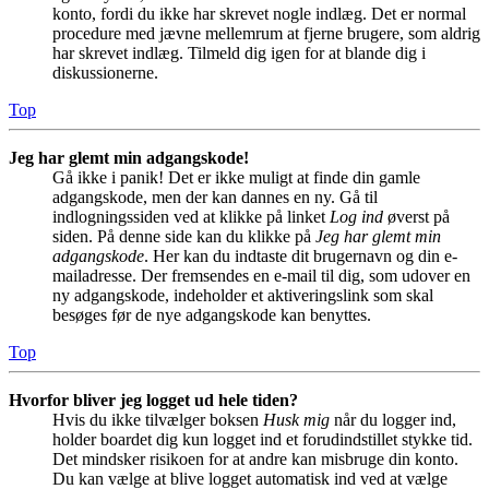
konto, fordi du ikke har skrevet nogle indlæg. Det er normal
procedure med jævne mellemrum at fjerne brugere, som aldrig
har skrevet indlæg. Tilmeld dig igen for at blande dig i
diskussionerne.
Top
Jeg har glemt min adgangskode!
Gå ikke i panik! Det er ikke muligt at finde din gamle
adgangskode, men der kan dannes en ny. Gå til
indlogningssiden ved at klikke på linket
Log ind
øverst på
siden. På denne side kan du klikke på
Jeg har glemt min
adgangskode
. Her kan du indtaste dit brugernavn og din e-
mailadresse. Der fremsendes en e-mail til dig, som udover en
ny adgangskode, indeholder et aktiveringslink som skal
besøges før de nye adgangskode kan benyttes.
Top
Hvorfor bliver jeg logget ud hele tiden?
Hvis du ikke tilvælger boksen
Husk mig
når du logger ind,
holder boardet dig kun logget ind et forudindstillet stykke tid.
Det mindsker risikoen for at andre kan misbruge din konto.
Du kan vælge at blive logget automatisk ind ved at vælge