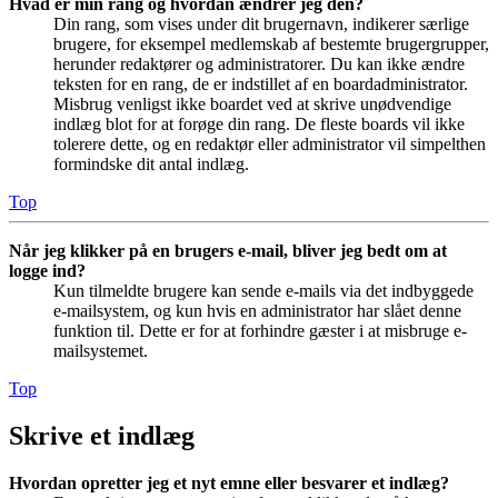
Hvad er min rang og hvordan ændrer jeg den?
Din rang, som vises under dit brugernavn, indikerer særlige
brugere, for eksempel medlemskab af bestemte brugergrupper,
herunder redaktører og administratorer. Du kan ikke ændre
teksten for en rang, de er indstillet af en boardadministrator.
Misbrug venligst ikke boardet ved at skrive unødvendige
indlæg blot for at forøge din rang. De fleste boards vil ikke
tolerere dette, og en redaktør eller administrator vil simpelthen
formindske dit antal indlæg.
Top
Når jeg klikker på en brugers e-mail, bliver jeg bedt om at
logge ind?
Kun tilmeldte brugere kan sende e-mails via det indbyggede
e-mailsystem, og kun hvis en administrator har slået denne
funktion til. Dette er for at forhindre gæster i at misbruge e-
mailsystemet.
Top
Skrive et indlæg
Hvordan opretter jeg et nyt emne eller besvarer et indlæg?