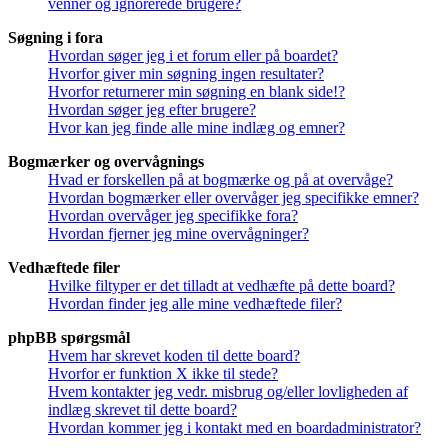
venner og ignorerede brugere?
Søgning i fora
Hvordan søger jeg i et forum eller på boardet?
Hvorfor giver min søgning ingen resultater?
Hvorfor returnerer min søgning en blank side!?
Hvordan søger jeg efter brugere?
Hvor kan jeg finde alle mine indlæg og emner?
Bogmærker og overvågnings
Hvad er forskellen på at bogmærke og på at overvåge?
Hvordan bogmærker eller overvåger jeg specifikke emner?
Hvordan overvåger jeg specifikke fora?
Hvordan fjerner jeg mine overvågninger?
Vedhæftede filer
Hvilke filtyper er det tilladt at vedhæfte på dette board?
Hvordan finder jeg alle mine vedhæftede filer?
phpBB spørgsmål
Hvem har skrevet koden til dette board?
Hvorfor er funktion X ikke til stede?
Hvem kontakter jeg vedr. misbrug og/eller lovligheden af
indlæg skrevet til dette board?
Hvordan kommer jeg i kontakt med en boardadministrator?