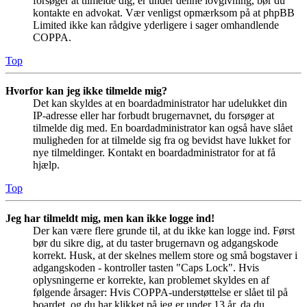
forsøger at tilmelde dig, er under denne lovgivning, bør du
kontakte en advokat. Vær venligst opmærksom på at phpBB
Limited ikke kan rådgive yderligere i sager omhandlende
COPPA.
Top
Hvorfor kan jeg ikke tilmelde mig?
Det kan skyldes at en boardadministrator har udelukket din
IP-adresse eller har forbudt brugernavnet, du forsøger at
tilmelde dig med. En boardadministrator kan også have slået
muligheden for at tilmelde sig fra og bevidst have lukket for
nye tilmeldinger. Kontakt en boardadministrator for at få
hjælp.
Top
Jeg har tilmeldt mig, men kan ikke logge ind!
Der kan være flere grunde til, at du ikke kan logge ind. Først
bør du sikre dig, at du taster brugernavn og adgangskode
korrekt. Husk, at der skelnes mellem store og små bogstaver i
adgangskoden - kontroller tasten "Caps Lock". Hvis
oplysningerne er korrekte, kan problemet skyldes en af
følgende årsager: Hvis COPPA-understøttelse er slået til på
boardet, og du har klikket på jeg er under 13 år, da du