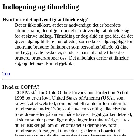
Indlogning og tilmelding
Hvorfor er det nødvendigt at tilmelde sig?
Det er ikke sikkert, at det er nødvendigt; det er boardets
administrator, der afgør, om det er nødvendigt at tilmelde sig
for at skrive indlæg. Tilmelding er dog altid en god ide, da det
giver adgang til flere muligheder, som ikke er tilgængelige for
anonyme brugere; funktioner som personligt billede på dine
indlæg, private beskeder, sende e-mails til andre tilmeldte
brugere, brugergrupper osv. Det anbefales derfor at tilmelde
sig, og det tager kun et øjeblik.
Top
Hvad er COPPA?
COPPA står for Child Online Privacy and Protection Act of
1998 og er en lov i United States of America (USA), som
kræver, at et websted, som potentielt samler information fra
mindreårige under 13 år, skal have en skriftlig tilladelse fra
forældrene eller på anden måde have en legal godkendelse af,
at siden samler personlige oplysninger fra mindreårige. Hvis
du er usikker på, om du er omfattet af denne lov, fordi
mindreårige forsøger at tilmelde sig, eller om boardet, du