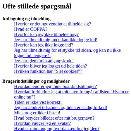
Ofte stillede spørgsmål
Indlogning og tilmelding
Hvorfor er det nødvendigt at tilmelde sig?
Hvad er COPPA?
Hvorfor kan jeg ikke tilmelde mig?
Jeg har tilmeldt mig, men kan ikke logge ind!
Hvorfor kan jeg ikke logge ind?
Jeg har tilmeldt mig for et stykke tid siden, og kan nu ikke
logge ind længere?!
Jeg har glemt min adgangskode!
Hvorfor bliver jeg logget ud hele tiden?
Hvilken funktion har "Slet cookies"?
Brugerindstillinger og muligheder
Hvordan ændrer jeg mine boardindstillinger?
Hvordan forhindrer jeg at mit navn fremgår af listen "Hvem er
online nu"?
Tiden er ikke vist korrekt!
Jeg har ændret tidszonen og tiden er stadig forkert!
Mit sprog er ikke i listen!
Hvad betyder billedet efter mit brugernavn?
Hvordan vælger jeg en avatar?
Hvad er min rang og hvordan ændrer jeg den?