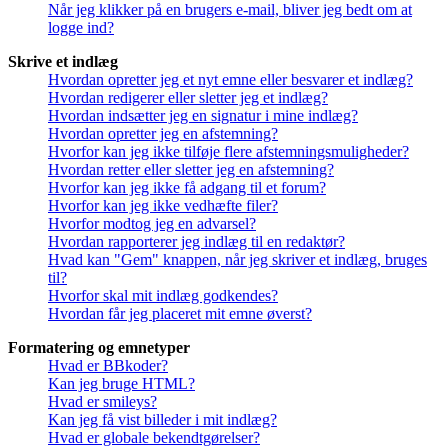
Når jeg klikker på en brugers e-mail, bliver jeg bedt om at
logge ind?
Skrive et indlæg
Hvordan opretter jeg et nyt emne eller besvarer et indlæg?
Hvordan redigerer eller sletter jeg et indlæg?
Hvordan indsætter jeg en signatur i mine indlæg?
Hvordan opretter jeg en afstemning?
Hvorfor kan jeg ikke tilføje flere afstemningsmuligheder?
Hvordan retter eller sletter jeg en afstemning?
Hvorfor kan jeg ikke få adgang til et forum?
Hvorfor kan jeg ikke vedhæfte filer?
Hvorfor modtog jeg en advarsel?
Hvordan rapporterer jeg indlæg til en redaktør?
Hvad kan "Gem" knappen, når jeg skriver et indlæg, bruges
til?
Hvorfor skal mit indlæg godkendes?
Hvordan får jeg placeret mit emne øverst?
Formatering og emnetyper
Hvad er BBkoder?
Kan jeg bruge HTML?
Hvad er smileys?
Kan jeg få vist billeder i mit indlæg?
Hvad er globale bekendtgørelser?