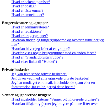
Hvad er bekendtgørelser?
Hvad er opslag?
Hvad er låste emner?
Hvad er emneikoner?
Brugerniveauer og -grupper
Hvad er administratorer?
Hvad er redaktører?
Hvad er brugergrupper?
Hvordan finder jeg brugergrupperne og hvordan tilmelder jeg
mig?
Hvordan bliver jeg leder af en gruppe?
Hvorfor vises nogle brugergrupper med en anden farve?
Hvad er "Standardbrugergruppe"?
Hvad viser linket til "Holdet"?
Private beskeder
Jeg kan ikke sende private beskeder!
Jeg bliver ved med at få uønskede private beskeder!
Jeg har modtaget en e-mail, indeholdende spam eller en
fornærmelse, fra en bruger på dette board!
Venner og ignorerede brugere
Hvad indeholder listerne "Venner og ignorerede brugere"?
Hvordan tilføjer og fjerner jeg brugere på mine lister over