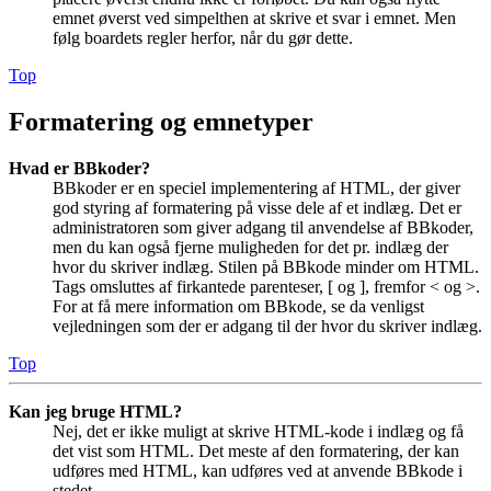
emnet øverst ved simpelthen at skrive et svar i emnet. Men
følg boardets regler herfor, når du gør dette.
Top
Formatering og emnetyper
Hvad er BBkoder?
BBkoder er en speciel implementering af HTML, der giver
god styring af formatering på visse dele af et indlæg. Det er
administratoren som giver adgang til anvendelse af BBkoder,
men du kan også fjerne muligheden for det pr. indlæg der
hvor du skriver indlæg. Stilen på BBkode minder om HTML.
Tags omsluttes af firkantede parenteser, [ og ], fremfor < og >.
For at få mere information om BBkode, se da venligst
vejledningen som der er adgang til der hvor du skriver indlæg.
Top
Kan jeg bruge HTML?
Nej, det er ikke muligt at skrive HTML-kode i indlæg og få
det vist som HTML. Det meste af den formatering, der kan
udføres med HTML, kan udføres ved at anvende BBkode i
stedet.