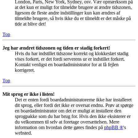
London, Paris, New York, Sydney, osv. Vær opmærksom på
at det kun er muligt for tilmeldte brugere at ændre tidszonen,
ligesom de fleste andre indstillinger kun kan ændres af
tilmeldte brugere, så hvis ikke du er tilmeldt er det måske på
tide at blive det!
Top
Jeg har ændret tidszonen og tiden er stadig forkert!
Hvis du har indstillet tidszone korrekt og klokkeslæt stadig
vises forkert, er det fordi serverens ur er indstillet forkert.
Kontakt venligst en boardadministrator for at få fejlen
korrigeret.
Top
Mit sprog er ikke i listen!
Det er enten fordi boardadministratorerne ikke har installeret
dit sprog, eller fordi det ikke er oversat endnu. Prøv at spørge
en boardadministrator om det er muligt at installere den
sprogpakke som du har brug for. Hvis den ikke eksisterer er
du velkommen til selv at foretage oversættelsen. Mere
information om hvordan dette gøres findes på
phpBB ®
's
websted.