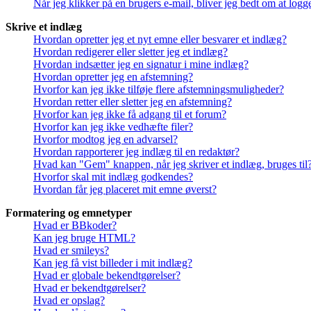
Når jeg klikker på en brugers e-mail, bliver jeg bedt om at logg
Skrive et indlæg
Hvordan opretter jeg et nyt emne eller besvarer et indlæg?
Hvordan redigerer eller sletter jeg et indlæg?
Hvordan indsætter jeg en signatur i mine indlæg?
Hvordan opretter jeg en afstemning?
Hvorfor kan jeg ikke tilføje flere afstemningsmuligheder?
Hvordan retter eller sletter jeg en afstemning?
Hvorfor kan jeg ikke få adgang til et forum?
Hvorfor kan jeg ikke vedhæfte filer?
Hvorfor modtog jeg en advarsel?
Hvordan rapporterer jeg indlæg til en redaktør?
Hvad kan "Gem" knappen, når jeg skriver et indlæg, bruges til
Hvorfor skal mit indlæg godkendes?
Hvordan får jeg placeret mit emne øverst?
Formatering og emnetyper
Hvad er BBkoder?
Kan jeg bruge HTML?
Hvad er smileys?
Kan jeg få vist billeder i mit indlæg?
Hvad er globale bekendtgørelser?
Hvad er bekendtgørelser?
Hvad er opslag?