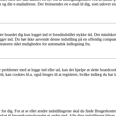
n og din e-mailadresse. Der fremsendes en e-mail til dig, som udover e
er boardet dig kun logget ind et forudindstillet stykke tid. Det mindske
ogger ind. Du bør ikke anvende denne indstilling på en offentlig compute
tratoren slået muligheden for automatisk indlogning fra.
 problemer med at logge ind eller ud, kan det hjælpe at slette boardcook
l, kan cookies bl.a. også bruges til at registrere, hvilke indlæg du har l
r dig. For at se eller ændre indstillingerne skal du finde Brugerkontro
ket til brugerkontrolpanelet et andet sted. Alle dine indstillinger bliver