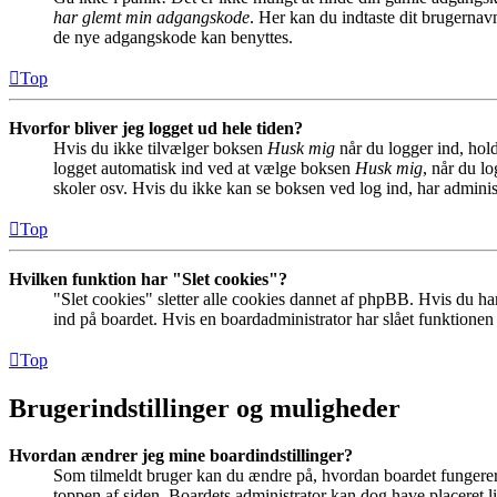
har glemt min adgangskode
. Her kan du indtaste dit brugernav
de nye adgangskode kan benyttes.
Top
Hvorfor bliver jeg logget ud hele tiden?
Hvis du ikke tilvælger boksen
Husk mig
når du logger ind, hold
logget automatisk ind ved at vælge boksen
Husk mig
, når du l
skoler osv. Hvis du ikke kan se boksen ved log ind, har adminis
Top
Hvilken funktion har "Slet cookies"?
"Slet cookies" sletter alle cookies dannet af phpBB. Hvis du har
ind på boardet. Hvis en boardadministrator har slået funktionen ti
Top
Brugerindstillinger og muligheder
Hvordan ændrer jeg mine boardindstillinger?
Som tilmeldt bruger kan du ændre på, hvordan boardet fungerer fo
toppen af siden. Boardets administrator kan dog have placeret lin