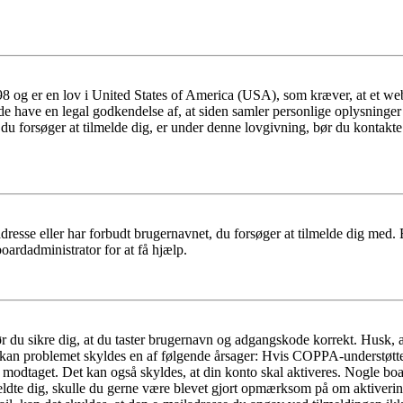
 og er en lov i United States of America (USA), som kræver, at et webs
måde have en legal godkendelse af, at siden samler personlige oplysninge
det, du forsøger at tilmelde dig, er under denne lovgivning, bør du kon
dresse eller har forbudt brugernavnet, du forsøger at tilmelde dig med.
oardadministrator for at få hjælp.
bør du sikre dig, at du taster brugernavn og adgangskode korrekt. Husk,
kan problemet skyldes en af følgende årsager: Hvis COPPA-understøttelse 
ar modtaget. Det kan også skyldes, at din konto skal aktiveres. Nogle b
lmeldte dig, skulle du gerne være blevet gjort opmærksom på om aktiver