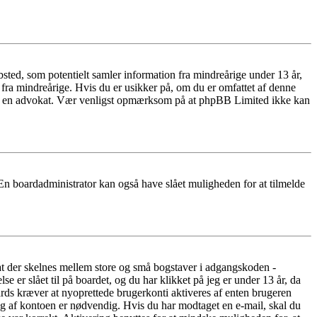
ted, som potentielt samler information fra mindreårige under 13 år,
r fra mindreårige. Hvis du er usikker på, om du er omfattet af denne
takte en advokat. Vær venligst opmærksom på at phpBB Limited ikke kan
 En boardadministrator kan også have slået muligheden for at tilmelde
 at der skelnes mellem store og små bogstaver i adgangskoden -
er slået til på boardet, og du har klikket på jeg er under 13 år, da
oards kræver at nyoprettede brugerkonti aktiveres af enten brugeren
ing af kontoen er nødvendig. Hvis du har modtaget en e-mail, skal du