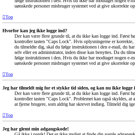
følge instruktionen i den. Hvis du ikke har modtaget nogen e-ma
uønskede personer misbruger systemet ved at give ukorrekte opl
Top
Hvorfor kan jeg ikke logge ind?
Der kan være flere grunde til, at du ikke kan logge ind. Først 
kontroller tasten "Caps Lock". Hvis oplysningerne er korrekte, 
du tilmeldte dig, skal du følge instruktionen i den e-mail, du h
selv eller en administrator, inden disse kan benyttes. Da du ti
følge instruktionen i den. Hvis du ikke har modtaget nogen e-ma
uønskede personer misbruger systemet ved at give ukorrekte opl
Top
Jeg har tilmeldt mig for et stykke tid siden, og kan nu ikke logge
Der kan være flere grunde til, at du ikke kan logge ind. Først 
kontroller tasten "Caps Lock". Problemet kan også skyldes, at a
at fjerne brugere, som aldrig har skrevet indlæg. Tilmeld dig ige
Top
Jeg har glemt min adgangskode!
Gå ikke i panik! Det er ikke muligt at finde din gamle adgangs