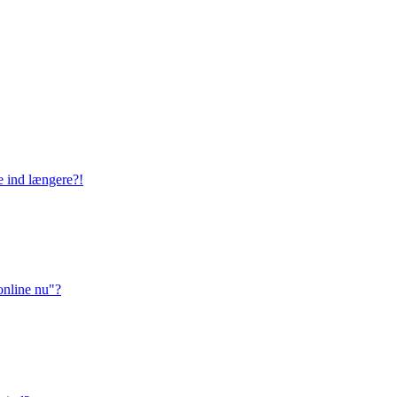
ge ind længere?!
online nu"?