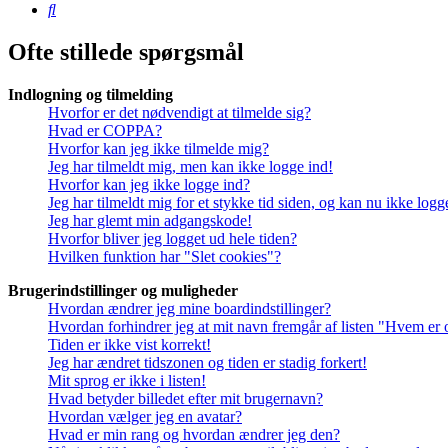
Søg
Ofte stillede spørgsmål
Indlogning og tilmelding
Hvorfor er det nødvendigt at tilmelde sig?
Hvad er COPPA?
Hvorfor kan jeg ikke tilmelde mig?
Jeg har tilmeldt mig, men kan ikke logge ind!
Hvorfor kan jeg ikke logge ind?
Jeg har tilmeldt mig for et stykke tid siden, og kan nu ikke log
Jeg har glemt min adgangskode!
Hvorfor bliver jeg logget ud hele tiden?
Hvilken funktion har "Slet cookies"?
Brugerindstillinger og muligheder
Hvordan ændrer jeg mine boardindstillinger?
Hvordan forhindrer jeg at mit navn fremgår af listen "Hvem er 
Tiden er ikke vist korrekt!
Jeg har ændret tidszonen og tiden er stadig forkert!
Mit sprog er ikke i listen!
Hvad betyder billedet efter mit brugernavn?
Hvordan vælger jeg en avatar?
Hvad er min rang og hvordan ændrer jeg den?