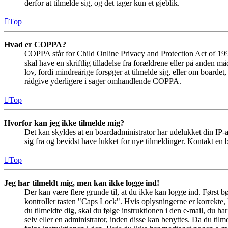
derfor at tilmelde sig, og det tager kun et øjeblik.
Top
Hvad er COPPA?
COPPA står for Child Online Privacy and Protection Act of 1998
skal have en skriftlig tilladelse fra forældrene eller på anden 
lov, fordi mindreårige forsøger at tilmelde sig, eller om boar
rådgive yderligere i sager omhandlende COPPA.
Top
Hvorfor kan jeg ikke tilmelde mig?
Det kan skyldes at en boardadministrator har udelukket din IP-a
sig fra og bevidst have lukket for nye tilmeldinger. Kontakt en b
Top
Jeg har tilmeldt mig, men kan ikke logge ind!
Der kan være flere grunde til, at du ikke kan logge ind. Først 
kontroller tasten "Caps Lock". Hvis oplysningerne er korrekte, 
du tilmeldte dig, skal du følge instruktionen i den e-mail, du h
selv eller en administrator, inden disse kan benyttes. Da du ti