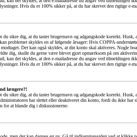
il, kan det skyldes, at den e-mailadresse du angav ved tilmeldingen ikk
ysninger. Hvis du er 100% sikker på, at du har skrevet den rigtige e-ma
bør du sikre dig, at du taster brugernavn og adgangskode korrekt. Husk,
kan problemet skyldes en af følgende årsager: Hvis COPPA-understøttelse 
ar modtaget. Det kan også skyldes, at din konto skal aktiveres. Nogle b
lmeldte dig, skulle du gerne være blevet gjort opmærksom på om aktiver
il, kan det skyldes, at den e-mailadresse du angav ved tilmeldingen ikk
ysninger. Hvis du er 100% sikker på, at du har skrevet den rigtige e-ma
 ind længere?!
bør du sikre dig, at du taster brugernavn og adgangskode korrekt. Husk,
dministratoren har slettet eller deaktiveret din konto, fordi du ikke 
n for at blande dig i diskussionerne.
kode, men der kan dannes en ny. Gå til indlogningssiden ved at klikke p