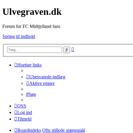
Ulvegraven.dk
Forum for FC Midtjylland fans
Spring til indhold
Avanceret
Søg
søgning
Hurtige links
Ubesvarede indlæg
Aktive emner
Søg
OSS
Log ind
Tilmeld
Boardindeks
Ofte stillede spørgsmål