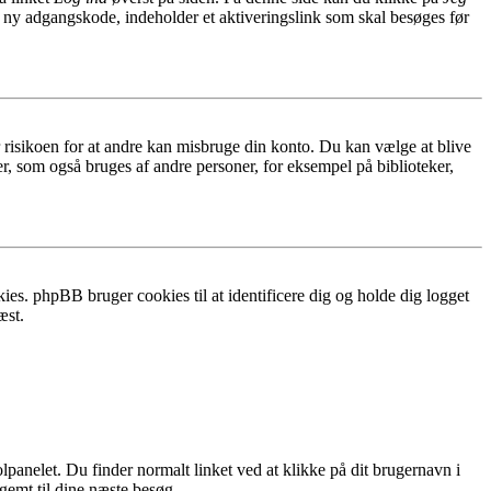
n ny adgangskode, indeholder et aktiveringslink som skal besøges før
r risikoen for at andre kan misbruge din konto. Du kan vælge at blive
r, som også bruges af andre personer, for eksempel på biblioteker,
ies. phpBB bruger cookies til at identificere dig og holde dig logget
æst.
lpanelet. Du finder normalt linket ved at klikke på dit brugernavn i
 gemt til dine næste besøg.