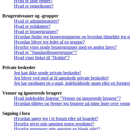
Hvad er låste emner?
Hvad er emneikoner?
Brugerniveauer og -grupper
Hvad er administratorer?
Hvad er redaktører?
Hvad er brugergrupper?
Hvordan finder jeg brugergrupperne og hvordan tilmelder jeg 
Hvordan bliver jeg leder af en gruppe?
Hvorfor vises nogle brugergrupper med en anden farve?
Hvad er "Standardbrugergruppe"?
Hvad viser linket til "Holdet"?
Private beskeder
Jeg kan ikke sende private beskeder!
Jeg bliver ved med at få uønskede private beskeder!
Jeg har modtaget en e-mail, indeholdende spam eller en fornærm
Venner og ignorerede brugere
Hvad indeholder listerne "Venner og ignorerede brugere"?
Hvordan tilføjer og fjerner jeg brugere på mine lister over ven
Søgning i fora
Hvordan søger jeg i et forum eller på boardet?
Hvorfor giver min søgning ingen resultater?
Hvorfor returnerer min søgning en blank side!?