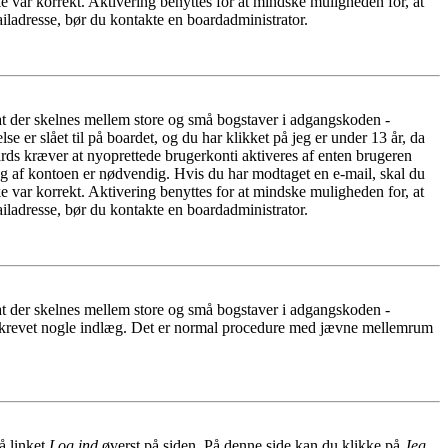
e var korrekt. Aktivering benyttes for at mindske muligheden for, at
iladresse, bør du kontakte en boardadministrator.
 at der skelnes mellem store og små bogstaver i adgangskoden -
er slået til på boardet, og du har klikket på jeg er under 13 år, da
oards kræver at nyoprettede brugerkonti aktiveres af enten brugeren
ing af kontoen er nødvendig. Hvis du har modtaget en e-mail, skal du
e var korrekt. Aktivering benyttes for at mindske muligheden for, at
iladresse, bør du kontakte en boardadministrator.
 at der skelnes mellem store og små bogstaver i adgangskoden -
har skrevet nogle indlæg. Det er normal procedure med jævne mellemrum
å linket
Log ind
øverst på siden. På denne side kan du klikke på
Jeg