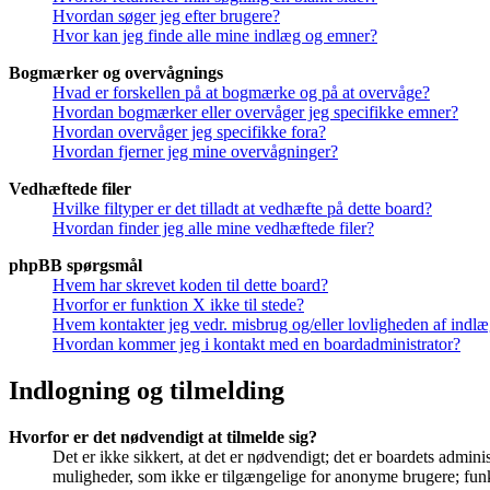
Hvordan søger jeg efter brugere?
Hvor kan jeg finde alle mine indlæg og emner?
Bogmærker og overvågnings
Hvad er forskellen på at bogmærke og på at overvåge?
Hvordan bogmærker eller overvåger jeg specifikke emner?
Hvordan overvåger jeg specifikke fora?
Hvordan fjerner jeg mine overvågninger?
Vedhæftede filer
Hvilke filtyper er det tilladt at vedhæfte på dette board?
Hvordan finder jeg alle mine vedhæftede filer?
phpBB spørgsmål
Hvem har skrevet koden til dette board?
Hvorfor er funktion X ikke til stede?
Hvem kontakter jeg vedr. misbrug og/eller lovligheden af indlæg
Hvordan kommer jeg i kontakt med en boardadministrator?
Indlogning og tilmelding
Hvorfor er det nødvendigt at tilmelde sig?
Det er ikke sikkert, at det er nødvendigt; det er boardets adminis
muligheder, som ikke er tilgængelige for anonyme brugere; funkt