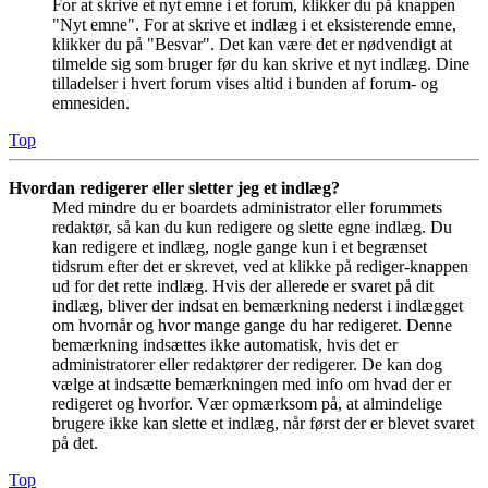
For at skrive et nyt emne i et forum, klikker du på knappen
"Nyt emne". For at skrive et indlæg i et eksisterende emne,
klikker du på "Besvar". Det kan være det er nødvendigt at
tilmelde sig som bruger før du kan skrive et nyt indlæg. Dine
tilladelser i hvert forum vises altid i bunden af forum- og
emnesiden.
Top
Hvordan redigerer eller sletter jeg et indlæg?
Med mindre du er boardets administrator eller forummets
redaktør, så kan du kun redigere og slette egne indlæg. Du
kan redigere et indlæg, nogle gange kun i et begrænset
tidsrum efter det er skrevet, ved at klikke på rediger-knappen
ud for det rette indlæg. Hvis der allerede er svaret på dit
indlæg, bliver der indsat en bemærkning nederst i indlægget
om hvornår og hvor mange gange du har redigeret. Denne
bemærkning indsættes ikke automatisk, hvis det er
administratorer eller redaktører der redigerer. De kan dog
vælge at indsætte bemærkningen med info om hvad der er
redigeret og hvorfor. Vær opmærksom på, at almindelige
brugere ikke kan slette et indlæg, når først der er blevet svaret
på det.
Top