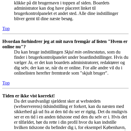
klikke på dit brugernavn i toppen af siden. Boardets
administrator kan dog have placeret linket til
brugerkontrolpanelet et andet sted. Alle dine indstillinger
bliver gemt til dine næste besøg.
Top
Hvordan forhindrer jeg at mit navn fremgår af listen "Hvem er
online nu"?
Du kan bruge indstillingen
Skjul min onlinestatus
, som du
finder i brugerkontrolpanelet under boardindstillinger. Hvis du
vælger
Ja
, er det kun boardets administratorer, redaktører og
dig selv, der kan se, når du er online. For alle andre vil du i
onlinelisten herefter fremtræde som "skjult bruger".
Top
Tiden er ikke vist korrekt!
Da det usædvanligt sjældent sker at webstedets
(webserverens) tidsindstilling er forkert, kan du næsten med
sikkerhed gå ud fra at den tid du ser er rigtig. Det du muligvis
ser er en tid i en anden tidszone end den du selv er i. Hvis det
er tilfældet, bør du rette i din profil hvor du kan indstille
hvilken tidszone du befinder dig i, for eksempel København,