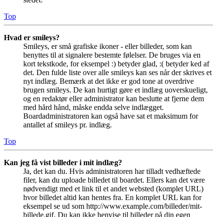
Top
Hvad er smileys?
Smileys, er små grafiske ikoner - eller billeder, som kan
benyttes til at signalere bestemte følelser. De bruges via en
kort tekstkode, for eksempel :) betyder glad, :( betyder ked af
det. Den fulde liste over alle smileys kan ses når der skrives et
nyt indlæg. Bemærk at det ikke er god tone at overdrive
brugen smileys. De kan hurtigt gøre et indlæg uoverskueligt,
og en redaktør eller administrator kan beslutte at fjerne dem
med hård hånd, måske endda selve indlægget.
Boardadministratoren kan også have sat et maksimum for
antallet af smileys pr. indlæg.
Top
Kan jeg få vist billeder i mit indlæg?
Ja, det kan du. Hvis administratoren har tilladt vedhæftede
filer, kan du uploade billedet til boardet. Ellers kan det være
nødvendigt med et link til et andet websted (komplet URL)
hvor billedet altid kan hentes fra. En komplet URL kan for
eksempel se ud som http://www.example.com/billeder/mit-
billede.gif. Du kan ikke henvise til billeder på din egen