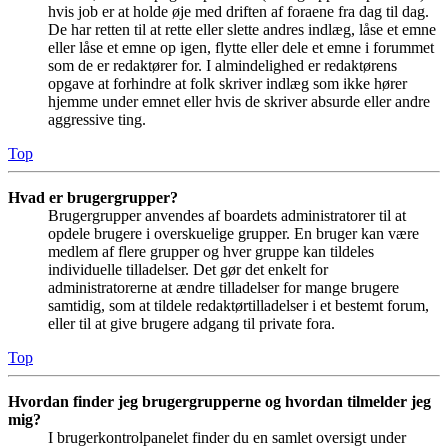
hvis job er at holde øje med driften af foraene fra dag til dag.
De har retten til at rette eller slette andres indlæg, låse et emne
eller låse et emne op igen, flytte eller dele et emne i forummet
som de er redaktører for. I almindelighed er redaktørens
opgave at forhindre at folk skriver indlæg som ikke hører
hjemme under emnet eller hvis de skriver absurde eller andre
aggressive ting.
Top
Hvad er brugergrupper?
Brugergrupper anvendes af boardets administratorer til at
opdele brugere i overskuelige grupper. En bruger kan være
medlem af flere grupper og hver gruppe kan tildeles
individuelle tilladelser. Det gør det enkelt for
administratorerne at ændre tilladelser for mange brugere
samtidig, som at tildele redaktørtilladelser i et bestemt forum,
eller til at give brugere adgang til private fora.
Top
Hvordan finder jeg brugergrupperne og hvordan tilmelder jeg
mig?
I brugerkontrolpanelet finder du en samlet oversigt under