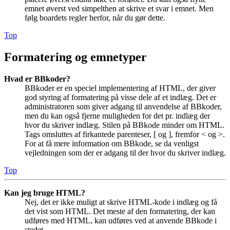
emnet øverst ved simpelthen at skrive et svar i emnet. Men
følg boardets regler herfor, når du gør dette.
Top
Formatering og emnetyper
Hvad er BBkoder?
BBkoder er en speciel implementering af HTML, der giver
god styring af formatering på visse dele af et indlæg. Det er
administratoren som giver adgang til anvendelse af BBkoder,
men du kan også fjerne muligheden for det pr. indlæg der
hvor du skriver indlæg. Stilen på BBkode minder om HTML.
Tags omsluttes af firkantede parenteser, [ og ], fremfor < og >.
For at få mere information om BBkode, se da venligst
vejledningen som der er adgang til der hvor du skriver indlæg.
Top
Kan jeg bruge HTML?
Nej, det er ikke muligt at skrive HTML-kode i indlæg og få
det vist som HTML. Det meste af den formatering, der kan
udføres med HTML, kan udføres ved at anvende BBkode i
stedet.