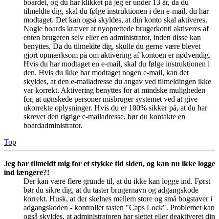
boardet, og du har klikket på jeg er under 13 år, da du
tilmeldte dig, skal du følge instruktionen i den e-mail, du har
modtaget. Det kan også skyldes, at din konto skal aktiveres.
Nogle boards kræver at nyoprettede brugerkonti aktiveres af
enten brugeren selv eller en administrator, inden disse kan
benyttes. Da du tilmeldte dig, skulle du gerne være blevet
gjort opmærksom på om aktivering af kontoen er nødvendig.
Hvis du har modtaget en e-mail, skal du følge instruktionen i
den. Hvis du ikke har modtaget nogen e-mail, kan det
skyldes, at den e-mailadresse du angav ved tilmeldingen ikke
var korrekt. Aktivering benyttes for at mindske muligheden
for, at uønskede personer misbruger systemet ved at give
ukorrekte oplysninger. Hvis du er 100% sikker på, at du har
skrevet den rigtige e-mailadresse, bør du kontakte en
boardadministrator.
Top
Jeg har tilmeldt mig for et stykke tid siden, og kan nu ikke logge
ind længere?!
Der kan være flere grunde til, at du ikke kan logge ind. Først
bør du sikre dig, at du taster brugernavn og adgangskode
korrekt. Husk, at der skelnes mellem store og små bogstaver i
adgangskoden - kontroller tasten "Caps Lock". Problemet kan
også skyldes, at administratoren har slettet eller deaktiveret din