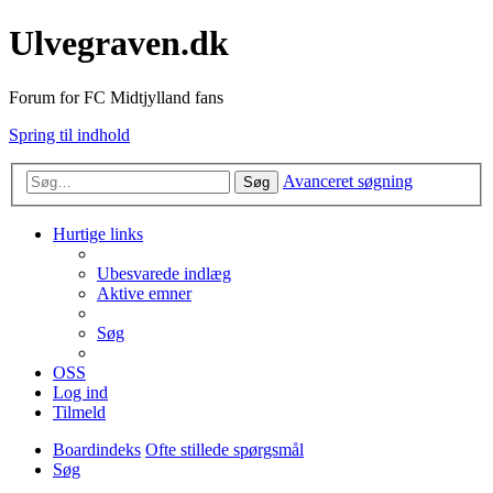
Ulvegraven.dk
Forum for FC Midtjylland fans
Spring til indhold
Avanceret søgning
Søg
Hurtige links
Ubesvarede indlæg
Aktive emner
Søg
OSS
Log ind
Tilmeld
Boardindeks
Ofte stillede spørgsmål
Søg