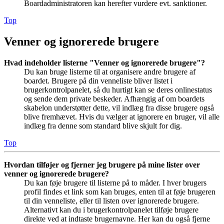
Boardadministratoren kan herefter vurdere evt. sanktioner.
Top
Venner og ignorerede brugere
Hvad indeholder listerne "Venner og ignorerede brugere"?
Du kan bruge listerne til at organisere andre brugere af
boardet. Brugere på din venneliste bliver listet i
brugerkontrolpanelet, så du hurtigt kan se deres onlinestatus
og sende dem private beskeder. Afhængig af om boardets
skabelon understøtter dette, vil indlæg fra disse brugere også
blive fremhævet. Hvis du vælger at ignorere en bruger, vil alle
indlæg fra denne som standard blive skjult for dig.
Top
Hvordan tilføjer og fjerner jeg brugere på mine lister over
venner og ignorerede brugere?
Du kan føje brugere til listerne på to måder. I hver brugers
profil findes et link som kan bruges, enten til at føje brugeren
til din venneliste, eller til listen over ignorerede brugere.
Alternativt kan du i brugerkontrolpanelet tilføje brugere
direkte ved at indtaste brugernavne. Her kan du også fjerne