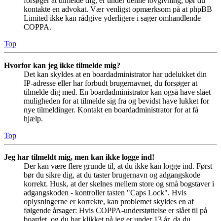
forsøger at tilmelde dig, er under denne lovgivning, bør du
kontakte en advokat. Vær venligst opmærksom på at phpBB
Limited ikke kan rådgive yderligere i sager omhandlende
COPPA.
Top
Hvorfor kan jeg ikke tilmelde mig?
Det kan skyldes at en boardadministrator har udelukket din
IP-adresse eller har forbudt brugernavnet, du forsøger at
tilmelde dig med. En boardadministrator kan også have slået
muligheden for at tilmelde sig fra og bevidst have lukket for
nye tilmeldinger. Kontakt en boardadministrator for at få
hjælp.
Top
Jeg har tilmeldt mig, men kan ikke logge ind!
Der kan være flere grunde til, at du ikke kan logge ind. Først
bør du sikre dig, at du taster brugernavn og adgangskode
korrekt. Husk, at der skelnes mellem store og små bogstaver i
adgangskoden - kontroller tasten "Caps Lock". Hvis
oplysningerne er korrekte, kan problemet skyldes en af
følgende årsager: Hvis COPPA-understøttelse er slået til på
boardet, og du har klikket på jeg er under 13 år, da du