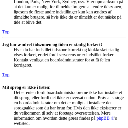
London, Paris, New York, Sydney, osv. Vær opmærksom på
at det kun er muligt for tilmeldte brugere at ændre tidszonen,
ligesom de fleste andre indstillinger kun kan ændres af
tilmeldte brugere, så hvis ikke du er tilmeldt er det måske på
tide at blive det!
Top
Jeg har ændret tidszonen og tiden er stadig forkert!
Hvis du har indstillet tidszone korrekt og klokkeslæt stadig
vises forkert, er det fordi serverens ur er indstillet forkert.
Kontakt venligst en boardadministrator for at få fejlen
korrigeret.
Top
Mit sprog er ikke i listen!
Det er enten fordi boardadministratorerne ikke har installeret
dit sprog, eller fordi det ikke er oversat endnu. Prøv at spørge
en boardadministrator om det er muligt at installere den
sprogpakke som du har brug for. Hvis den ikke eksisterer er
du velkommen til selv at foretage oversættelsen. Mere
information om hvordan dette gøres findes på
phpBB ®
's
websted.