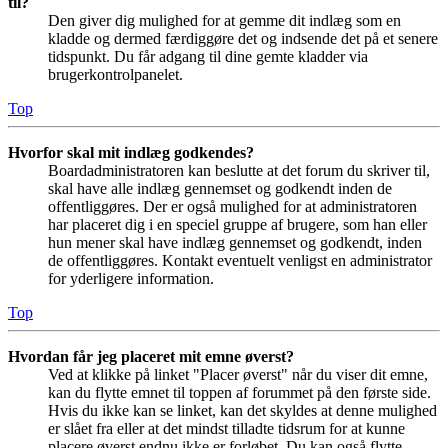
til?
Den giver dig mulighed for at gemme dit indlæg som en
kladde og dermed færdiggøre det og indsende det på et senere
tidspunkt. Du får adgang til dine gemte kladder via
brugerkontrolpanelet.
Top
Hvorfor skal mit indlæg godkendes?
Boardadministratoren kan beslutte at det forum du skriver til,
skal have alle indlæg gennemset og godkendt inden de
offentliggøres. Der er også mulighed for at administratoren
har placeret dig i en speciel gruppe af brugere, som han eller
hun mener skal have indlæg gennemset og godkendt, inden
de offentliggøres. Kontakt eventuelt venligst en administrator
for yderligere information.
Top
Hvordan får jeg placeret mit emne øverst?
Ved at klikke på linket "Placer øverst" når du viser dit emne,
kan du flytte emnet til toppen af forummet på den første side.
Hvis du ikke kan se linket, kan det skyldes at denne mulighed
er slået fra eller at det mindst tilladte tidsrum for at kunne
placere øverst endnu ikke er forløbet. Du kan også flytte