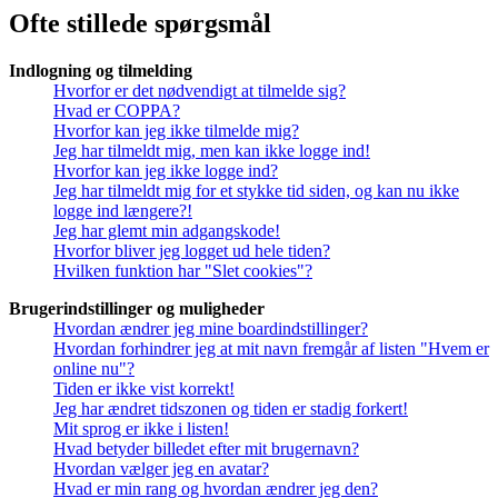
Ofte stillede spørgsmål
Indlogning og tilmelding
Hvorfor er det nødvendigt at tilmelde sig?
Hvad er COPPA?
Hvorfor kan jeg ikke tilmelde mig?
Jeg har tilmeldt mig, men kan ikke logge ind!
Hvorfor kan jeg ikke logge ind?
Jeg har tilmeldt mig for et stykke tid siden, og kan nu ikke
logge ind længere?!
Jeg har glemt min adgangskode!
Hvorfor bliver jeg logget ud hele tiden?
Hvilken funktion har "Slet cookies"?
Brugerindstillinger og muligheder
Hvordan ændrer jeg mine boardindstillinger?
Hvordan forhindrer jeg at mit navn fremgår af listen "Hvem er
online nu"?
Tiden er ikke vist korrekt!
Jeg har ændret tidszonen og tiden er stadig forkert!
Mit sprog er ikke i listen!
Hvad betyder billedet efter mit brugernavn?
Hvordan vælger jeg en avatar?
Hvad er min rang og hvordan ændrer jeg den?