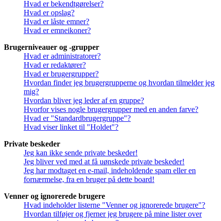
Hvad er bekendtgørelser?
Hvad er opslag?
Hvad er låste emner?
Hvad er emneikoner?
Brugerniveauer og -grupper
Hvad er administratorer?
Hvad er redaktører?
Hvad er brugergrupper?
Hvordan finder jeg brugergrupperne og hvordan tilmelder jeg
mig?
Hvordan bliver jeg leder af en gruppe?
Hvorfor vises nogle brugergrupper med en anden farve?
Hvad er "Standardbrugergruppe"?
Hvad viser linket til "Holdet"?
Private beskeder
Jeg kan ikke sende private beskeder!
Jeg bliver ved med at få uønskede private beskeder!
Jeg har modtaget en e-mail, indeholdende spam eller en
fornærmelse, fra en bruger på dette board!
Venner og ignorerede brugere
Hvad indeholder listerne "Venner og ignorerede brugere"?
Hvordan tilføjer og fjerner jeg brugere på mine lister over