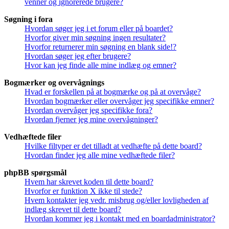
venner og ignorerede brugere?
Søgning i fora
Hvordan søger jeg i et forum eller på boardet?
Hvorfor giver min søgning ingen resultater?
Hvorfor returnerer min søgning en blank side!?
Hvordan søger jeg efter brugere?
Hvor kan jeg finde alle mine indlæg og emner?
Bogmærker og overvågnings
Hvad er forskellen på at bogmærke og på at overvåge?
Hvordan bogmærker eller overvåger jeg specifikke emner?
Hvordan overvåger jeg specifikke fora?
Hvordan fjerner jeg mine overvågninger?
Vedhæftede filer
Hvilke filtyper er det tilladt at vedhæfte på dette board?
Hvordan finder jeg alle mine vedhæftede filer?
phpBB spørgsmål
Hvem har skrevet koden til dette board?
Hvorfor er funktion X ikke til stede?
Hvem kontakter jeg vedr. misbrug og/eller lovligheden af
indlæg skrevet til dette board?
Hvordan kommer jeg i kontakt med en boardadministrator?