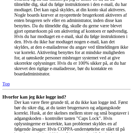
tilmeldte dig, skal du følge instruktionen i den e-mail, du har
modtaget. Det kan også skyldes, at din konto skal aktiveres.
Nogle boards kræver at nyoprettede brugerkonti aktiveres af
enten brugeren selv eller en administrator, inden disse kan
benyttes. Da du tilmeldte dig, skulle du gerne være blevet
gjort opmærksom på om aktivering af kontoen er nødvendig.
Hvis du har modtaget en e-mail, skal du følge instruktionen i
den. Hvis du ikke har modtaget nogen e-mail, kan det
skyldes, at den e-mailadresse du angav ved tilmeldingen ikke
var korrekt. Aktivering benyttes for at mindske muligheden
for, at uønskede personer misbruger systemet ved at give
ukorrekte oplysninger. Hvis du er 100% sikker på, at du har
skrevet den rigtige e-mailadresse, bør du kontakte en
boardadministrator.
Top
Hvorfor kan jeg ikke logge ind?
Der kan være flere grunde til, at du ikke kan logge ind. Først
bør du sikre dig, at du taster brugernavn og adgangskode
korrekt. Husk, at der skelnes mellem store og små bogstaver i
adgangskoden - kontroller tasten "Caps Lock". Hvis
oplysningerne er korrekte, kan problemet skyldes en af
følgende årsager: Hvis COPPA-understøttelse er slået til på