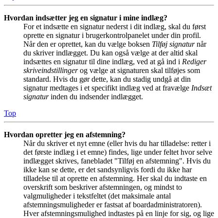
Hvordan indsætter jeg en signatur i mine indlæg?
For et indsætte en signatur nederst i dit indlæg, skal du først
oprette en signatur i brugerkontrolpanelet under din profil.
Når den er oprettet, kan du vælge boksen
Tilføj signatur
når
du skriver indlægget. Du kan også vælge at der altid skal
indsættes en signatur til dine indlæg, ved at gå ind i
Rediger
skriveindstillinger
og vælge at signaturen skal tilføjes som
standard. Hvis du gør dette, kan du stadig undgå at din
signatur medtages i et specifikt indlæg ved at fravælge
Indsæt
signatur
inden du indsender indlægget.
Top
Hvordan opretter jeg en afstemning?
Når du skriver et nyt emne (eller hvis du har tilladelse: retter i
det første indlæg i et emne) findes, lige under feltet hvor selve
indlægget skrives, fanebladet "Tilføj en afstemning". Hvis du
ikke kan se dette, er det sandsynligvis fordi du ikke har
tilladelse til at oprette en afstemning. Her skal du indtaste en
overskrift som beskriver afstemningen, og mindst to
valgmuligheder i tekstfeltet (det maksimale antal
afstemningsmuligheder er fastsat af boardadministratoren).
Hver afstemningsmulighed indtastes på en linje for sig, og lige