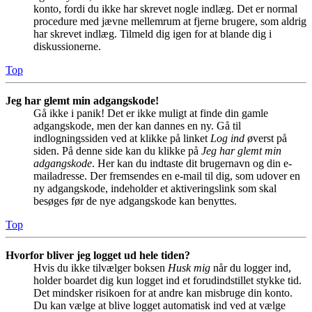
konto, fordi du ikke har skrevet nogle indlæg. Det er normal
procedure med jævne mellemrum at fjerne brugere, som aldrig
har skrevet indlæg. Tilmeld dig igen for at blande dig i
diskussionerne.
Top
Jeg har glemt min adgangskode!
Gå ikke i panik! Det er ikke muligt at finde din gamle
adgangskode, men der kan dannes en ny. Gå til
indlogningssiden ved at klikke på linket
Log ind
øverst på
siden. På denne side kan du klikke på
Jeg har glemt min
adgangskode
. Her kan du indtaste dit brugernavn og din e-
mailadresse. Der fremsendes en e-mail til dig, som udover en
ny adgangskode, indeholder et aktiveringslink som skal
besøges før de nye adgangskode kan benyttes.
Top
Hvorfor bliver jeg logget ud hele tiden?
Hvis du ikke tilvælger boksen
Husk mig
når du logger ind,
holder boardet dig kun logget ind et forudindstillet stykke tid.
Det mindsker risikoen for at andre kan misbruge din konto.
Du kan vælge at blive logget automatisk ind ved at vælge