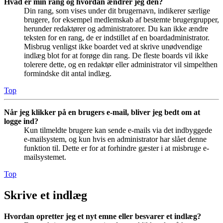
Hvad er min rang og hvordan ændrer jeg den?
Din rang, som vises under dit brugernavn, indikerer særlige
brugere, for eksempel medlemskab af bestemte brugergrupper,
herunder redaktører og administratorer. Du kan ikke ændre
teksten for en rang, de er indstillet af en boardadministrator.
Misbrug venligst ikke boardet ved at skrive unødvendige
indlæg blot for at forøge din rang. De fleste boards vil ikke
tolerere dette, og en redaktør eller administrator vil simpelthen
formindske dit antal indlæg.
Top
Når jeg klikker på en brugers e-mail, bliver jeg bedt om at
logge ind?
Kun tilmeldte brugere kan sende e-mails via det indbyggede
e-mailsystem, og kun hvis en administrator har slået denne
funktion til. Dette er for at forhindre gæster i at misbruge e-
mailsystemet.
Top
Skrive et indlæg
Hvordan opretter jeg et nyt emne eller besvarer et indlæg?