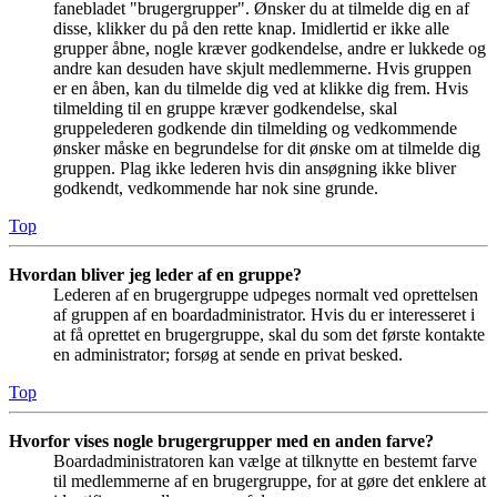
fanebladet "brugergrupper". Ønsker du at tilmelde dig en af
disse, klikker du på den rette knap. Imidlertid er ikke alle
grupper åbne, nogle kræver godkendelse, andre er lukkede og
andre kan desuden have skjult medlemmerne. Hvis gruppen
er en åben, kan du tilmelde dig ved at klikke dig frem. Hvis
tilmelding til en gruppe kræver godkendelse, skal
gruppelederen godkende din tilmelding og vedkommende
ønsker måske en begrundelse for dit ønske om at tilmelde dig
gruppen. Plag ikke lederen hvis din ansøgning ikke bliver
godkendt, vedkommende har nok sine grunde.
Top
Hvordan bliver jeg leder af en gruppe?
Lederen af en brugergruppe udpeges normalt ved oprettelsen
af gruppen af en boardadministrator. Hvis du er interesseret i
at få oprettet en brugergruppe, skal du som det første kontakte
en administrator; forsøg at sende en privat besked.
Top
Hvorfor vises nogle brugergrupper med en anden farve?
Boardadministratoren kan vælge at tilknytte en bestemt farve
til medlemmerne af en brugergruppe, for at gøre det enklere at