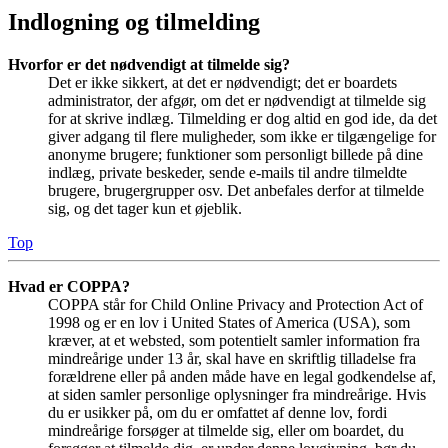
Indlogning og tilmelding
Hvorfor er det nødvendigt at tilmelde sig?
Det er ikke sikkert, at det er nødvendigt; det er boardets
administrator, der afgør, om det er nødvendigt at tilmelde sig
for at skrive indlæg. Tilmelding er dog altid en god ide, da det
giver adgang til flere muligheder, som ikke er tilgængelige for
anonyme brugere; funktioner som personligt billede på dine
indlæg, private beskeder, sende e-mails til andre tilmeldte
brugere, brugergrupper osv. Det anbefales derfor at tilmelde
sig, og det tager kun et øjeblik.
Top
Hvad er COPPA?
COPPA står for Child Online Privacy and Protection Act of
1998 og er en lov i United States of America (USA), som
kræver, at et websted, som potentielt samler information fra
mindreårige under 13 år, skal have en skriftlig tilladelse fra
forældrene eller på anden måde have en legal godkendelse af,
at siden samler personlige oplysninger fra mindreårige. Hvis
du er usikker på, om du er omfattet af denne lov, fordi
mindreårige forsøger at tilmelde sig, eller om boardet, du