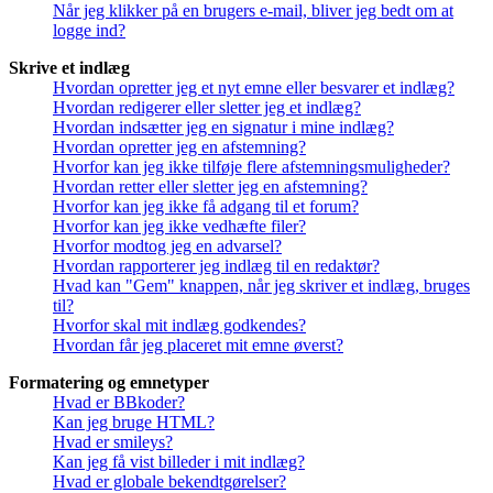
Når jeg klikker på en brugers e-mail, bliver jeg bedt om at
logge ind?
Skrive et indlæg
Hvordan opretter jeg et nyt emne eller besvarer et indlæg?
Hvordan redigerer eller sletter jeg et indlæg?
Hvordan indsætter jeg en signatur i mine indlæg?
Hvordan opretter jeg en afstemning?
Hvorfor kan jeg ikke tilføje flere afstemningsmuligheder?
Hvordan retter eller sletter jeg en afstemning?
Hvorfor kan jeg ikke få adgang til et forum?
Hvorfor kan jeg ikke vedhæfte filer?
Hvorfor modtog jeg en advarsel?
Hvordan rapporterer jeg indlæg til en redaktør?
Hvad kan "Gem" knappen, når jeg skriver et indlæg, bruges
til?
Hvorfor skal mit indlæg godkendes?
Hvordan får jeg placeret mit emne øverst?
Formatering og emnetyper
Hvad er BBkoder?
Kan jeg bruge HTML?
Hvad er smileys?
Kan jeg få vist billeder i mit indlæg?
Hvad er globale bekendtgørelser?