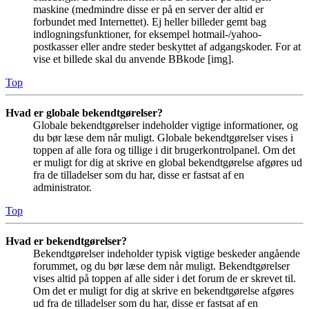
maskine (medmindre disse er på en server der altid er
forbundet med Internettet). Ej heller billeder gemt bag
indlogningsfunktioner, for eksempel hotmail-/yahoo-
postkasser eller andre steder beskyttet af adgangskoder. For at
vise et billede skal du anvende BBkode [img].
Top
Hvad er globale bekendtgørelser?
Globale bekendtgørelser indeholder vigtige informationer, og
du bør læse dem når muligt. Globale bekendtgørelser vises i
toppen af alle fora og tillige i dit brugerkontrolpanel. Om det
er muligt for dig at skrive en global bekendtgørelse afgøres ud
fra de tilladelser som du har, disse er fastsat af en
administrator.
Top
Hvad er bekendtgørelser?
Bekendtgørelser indeholder typisk vigtige beskeder angående
forummet, og du bør læse dem når muligt. Bekendtgørelser
vises altid på toppen af alle sider i det forum de er skrevet til.
Om det er muligt for dig at skrive en bekendtgørelse afgøres
ud fra de tilladelser som du har, disse er fastsat af en