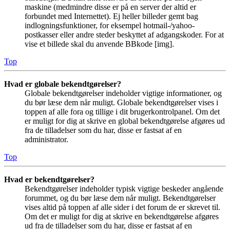
maskine (medmindre disse er på en server der altid er
forbundet med Internettet). Ej heller billeder gemt bag
indlogningsfunktioner, for eksempel hotmail-/yahoo-
postkasser eller andre steder beskyttet af adgangskoder. For at
vise et billede skal du anvende BBkode [img].
Top
Hvad er globale bekendtgørelser?
Globale bekendtgørelser indeholder vigtige informationer, og
du bør læse dem når muligt. Globale bekendtgørelser vises i
toppen af alle fora og tillige i dit brugerkontrolpanel. Om det
er muligt for dig at skrive en global bekendtgørelse afgøres ud
fra de tilladelser som du har, disse er fastsat af en
administrator.
Top
Hvad er bekendtgørelser?
Bekendtgørelser indeholder typisk vigtige beskeder angående
forummet, og du bør læse dem når muligt. Bekendtgørelser
vises altid på toppen af alle sider i det forum de er skrevet til.
Om det er muligt for dig at skrive en bekendtgørelse afgøres
ud fra de tilladelser som du har, disse er fastsat af en