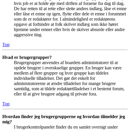
hvis job er at holde øje med driften af foraene fra dag til dag.
De har retten til at rette eller slette andres indlæg, låse et emne
eller låse et emne op igen, flytte eller dele et emne i forummet
som de er redaktører for. I almindelighed er redaktørens
opgave at forhindre at folk skriver indlæg som ikke hører
hjemme under emnet eller hvis de skriver absurde eller andre
aggressive ting.
Top
Hvad er brugergrupper?
Brugergrupper anvendes af boardets administratorer til at
opdele brugere i overskuelige grupper. En bruger kan være
medlem af flere grupper og hver gruppe kan tildeles
individuelle tilladelser. Det gør det enkelt for
administratorerne at ændre tilladelser for mange brugere
samtidig, som at tildele redaktørtilladelser i et bestemt forum,
eller til at give brugere adgang til private fora.
Top
Hvordan finder jeg brugergrupperne og hvordan tilmelder jeg
mig?
I brugerkontrolpanelet finder du en samlet oversigt under