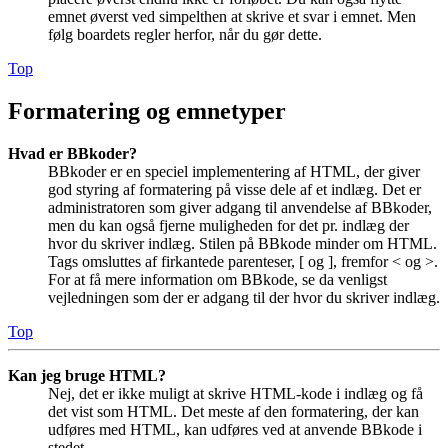
emnet øverst ved simpelthen at skrive et svar i emnet. Men
følg boardets regler herfor, når du gør dette.
Top
Formatering og emnetyper
Hvad er BBkoder?
BBkoder er en speciel implementering af HTML, der giver
god styring af formatering på visse dele af et indlæg. Det er
administratoren som giver adgang til anvendelse af BBkoder,
men du kan også fjerne muligheden for det pr. indlæg der
hvor du skriver indlæg. Stilen på BBkode minder om HTML.
Tags omsluttes af firkantede parenteser, [ og ], fremfor < og >.
For at få mere information om BBkode, se da venligst
vejledningen som der er adgang til der hvor du skriver indlæg.
Top
Kan jeg bruge HTML?
Nej, det er ikke muligt at skrive HTML-kode i indlæg og få
det vist som HTML. Det meste af den formatering, der kan
udføres med HTML, kan udføres ved at anvende BBkode i
stedet.