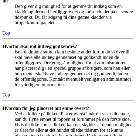
til?
Den giver dig mulighed for at gemme dit indlæg som en
kladde og dermed færdiggøre det og indsende det på et senere
tidspunkt. Du får adgang til dine gemte kladder via
brugerkontrolpanelet.
Top
Hvorfor skal mit indlæg godkendes?
Boardadministratoren kan beslutte at det forum du skriver til,
skal have alle indlæg gennemset og godkendt inden de
offentliggøres. Der er også mulighed for at administratoren
har placeret dig i en speciel gruppe af brugere, som han eller
hun mener skal have indlæg gennemset og godkendt, inden
de offentliggøres. Kontakt eventuelt venligst en administrator
for yderligere information.
Top
Hvordan får jeg placeret mit emne øverst?
Ved at klikke på linket "Placer øverst" når du viser dit emne,
kan du flytte emnet til toppen af forummet på den første side.
Hvis du ikke kan se linket, kan det skyldes at denne mulighed
er slået fra eller at det mindst tilladte tidsrum for at kunne
placere øverst endnu ikke er forløbet. Du kan også flytte