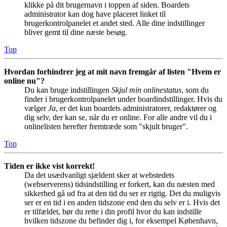
klikke på dit brugernavn i toppen af siden. Boardets
administrator kan dog have placeret linket til
brugerkontrolpanelet et andet sted. Alle dine indstillinger
bliver gemt til dine næste besøg.
Top
Hvordan forhindrer jeg at mit navn fremgår af listen "Hvem er
online nu"?
Du kan bruge indstillingen
Skjul min onlinestatus
, som du
finder i brugerkontrolpanelet under boardindstillinger. Hvis du
vælger
Ja
, er det kun boardets administratorer, redaktører og
dig selv, der kan se, når du er online. For alle andre vil du i
onlinelisten herefter fremtræde som "skjult bruger".
Top
Tiden er ikke vist korrekt!
Da det usædvanligt sjældent sker at webstedets
(webserverens) tidsindstilling er forkert, kan du næsten med
sikkerhed gå ud fra at den tid du ser er rigtig. Det du muligvis
ser er en tid i en anden tidszone end den du selv er i. Hvis det
er tilfældet, bør du rette i din profil hvor du kan indstille
hvilken tidszone du befinder dig i, for eksempel København,