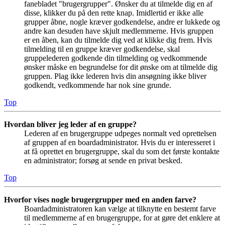
fanebladet "brugergrupper". Ønsker du at tilmelde dig en af
disse, klikker du på den rette knap. Imidlertid er ikke alle
grupper åbne, nogle kræver godkendelse, andre er lukkede og
andre kan desuden have skjult medlemmerne. Hvis gruppen
er en åben, kan du tilmelde dig ved at klikke dig frem. Hvis
tilmelding til en gruppe kræver godkendelse, skal
gruppelederen godkende din tilmelding og vedkommende
ønsker måske en begrundelse for dit ønske om at tilmelde dig
gruppen. Plag ikke lederen hvis din ansøgning ikke bliver
godkendt, vedkommende har nok sine grunde.
Top
Hvordan bliver jeg leder af en gruppe?
Lederen af en brugergruppe udpeges normalt ved oprettelsen
af gruppen af en boardadministrator. Hvis du er interesseret i
at få oprettet en brugergruppe, skal du som det første kontakte
en administrator; forsøg at sende en privat besked.
Top
Hvorfor vises nogle brugergrupper med en anden farve?
Boardadministratoren kan vælge at tilknytte en bestemt farve
til medlemmerne af en brugergruppe, for at gøre det enklere at