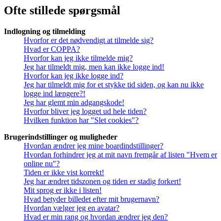
Ofte stillede spørgsmål
Indlogning og tilmelding
Hvorfor er det nødvendigt at tilmelde sig?
Hvad er COPPA?
Hvorfor kan jeg ikke tilmelde mig?
Jeg har tilmeldt mig, men kan ikke logge ind!
Hvorfor kan jeg ikke logge ind?
Jeg har tilmeldt mig for et stykke tid siden, og kan nu ikke
logge ind længere?!
Jeg har glemt min adgangskode!
Hvorfor bliver jeg logget ud hele tiden?
Hvilken funktion har "Slet cookies"?
Brugerindstillinger og muligheder
Hvordan ændrer jeg mine boardindstillinger?
Hvordan forhindrer jeg at mit navn fremgår af listen "Hvem er
online nu"?
Tiden er ikke vist korrekt!
Jeg har ændret tidszonen og tiden er stadig forkert!
Mit sprog er ikke i listen!
Hvad betyder billedet efter mit brugernavn?
Hvordan vælger jeg en avatar?
Hvad er min rang og hvordan ændrer jeg den?