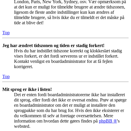
London, Paris, New York, Sydney, osv. Vær opmærksom på
at det kun er muligt for tilmeldte brugere at ændre tidszonen,
ligesom de fleste andre indstillinger kun kan ændres af
tilmeldte brugere, så hvis ikke du er tilmeldt er det måske på
tide at blive det!
Top
Jeg har ændret tidszonen og tiden er stadig forkert!
Hvis du har indstillet tidszone korrekt og klokkeslæt stadig
vises forkert, er det fordi serverens ur er indstillet forkert.
Kontakt venligst en boardadministrator for at få fejlen
korrigeret.
Top
Mit sprog er ikke i listen!
Det er enten fordi boardadministratorerne ikke har installeret
dit sprog, eller fordi det ikke er oversat endnu. Prøv at spørge
en boardadministrator om det er muligt at installere den
sprogpakke som du har brug for. Hvis den ikke eksisterer er
du velkommen til selv at foretage oversættelsen. Mere
information om hvordan dette gøres findes på
phpBB ®
's
websted.