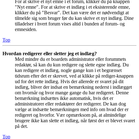
For at skrive et nyt emne i et forum, klikker du på knappen
"Nyt emne". For at skrive et indlæg i et eksisterende emne,
klikker du på "Besvar". Det kan være det er nødvendigt at
tilmelde sig som bruger før du kan skrive et nyt indlæg. Dine
tilladelser i hvert forum vises altid i bunden af forum- og
emnesiden.
Top
Hvordan redigerer eller sletter jeg et indlæg?
Med mindre du er boardets administrator eller forummets
redaktør, så kan du kun redigere og slette egne indlæg. Du
kan redigere et indlæg, nogle gange kun i et begrænset
tidsrum efter det er skrevet, ved at klikke på rediger-knappen
ud for det rette indlæg. Hvis der allerede er svaret på dit
indlæg, bliver der indsat en bemærkning nederst i indlægget
om hvornår og hvor mange gange du har redigeret. Denne
bemærkning indsættes ikke automatisk, hvis det er
administratorer eller redaktører der redigerer. De kan dog
vælge at indsætte bemærkningen med info om hvad der er
redigeret og hvorfor. Vær opmærksom på, at almindelige
brugere ikke kan slette et indlæg, når først der er blevet svaret
på det.
Top