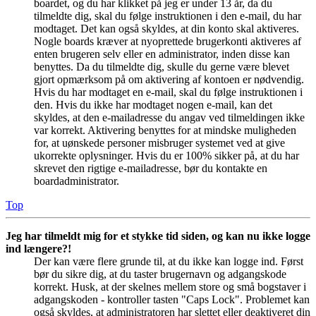
boardet, og du har klikket på jeg er under 13 år, da du
tilmeldte dig, skal du følge instruktionen i den e-mail, du har
modtaget. Det kan også skyldes, at din konto skal aktiveres.
Nogle boards kræver at nyoprettede brugerkonti aktiveres af
enten brugeren selv eller en administrator, inden disse kan
benyttes. Da du tilmeldte dig, skulle du gerne være blevet
gjort opmærksom på om aktivering af kontoen er nødvendig.
Hvis du har modtaget en e-mail, skal du følge instruktionen i
den. Hvis du ikke har modtaget nogen e-mail, kan det
skyldes, at den e-mailadresse du angav ved tilmeldingen ikke
var korrekt. Aktivering benyttes for at mindske muligheden
for, at uønskede personer misbruger systemet ved at give
ukorrekte oplysninger. Hvis du er 100% sikker på, at du har
skrevet den rigtige e-mailadresse, bør du kontakte en
boardadministrator.
Top
Jeg har tilmeldt mig for et stykke tid siden, og kan nu ikke logge
ind længere?!
Der kan være flere grunde til, at du ikke kan logge ind. Først
bør du sikre dig, at du taster brugernavn og adgangskode
korrekt. Husk, at der skelnes mellem store og små bogstaver i
adgangskoden - kontroller tasten "Caps Lock". Problemet kan
også skyldes, at administratoren har slettet eller deaktiveret din