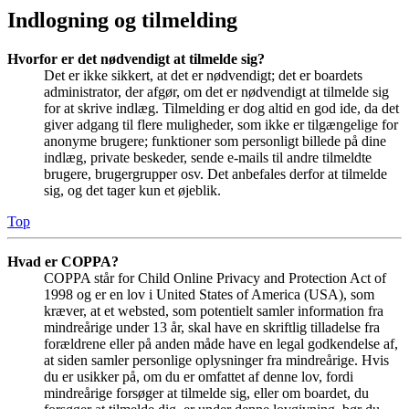
Indlogning og tilmelding
Hvorfor er det nødvendigt at tilmelde sig?
Det er ikke sikkert, at det er nødvendigt; det er boardets
administrator, der afgør, om det er nødvendigt at tilmelde sig
for at skrive indlæg. Tilmelding er dog altid en god ide, da det
giver adgang til flere muligheder, som ikke er tilgængelige for
anonyme brugere; funktioner som personligt billede på dine
indlæg, private beskeder, sende e-mails til andre tilmeldte
brugere, brugergrupper osv. Det anbefales derfor at tilmelde
sig, og det tager kun et øjeblik.
Top
Hvad er COPPA?
COPPA står for Child Online Privacy and Protection Act of
1998 og er en lov i United States of America (USA), som
kræver, at et websted, som potentielt samler information fra
mindreårige under 13 år, skal have en skriftlig tilladelse fra
forældrene eller på anden måde have en legal godkendelse af,
at siden samler personlige oplysninger fra mindreårige. Hvis
du er usikker på, om du er omfattet af denne lov, fordi
mindreårige forsøger at tilmelde sig, eller om boardet, du