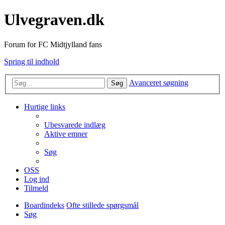
Ulvegraven.dk
Forum for FC Midtjylland fans
Spring til indhold
Avanceret søgning
Søg
Hurtige links
Ubesvarede indlæg
Aktive emner
Søg
OSS
Log ind
Tilmeld
Boardindeks
Ofte stillede spørgsmål
Søg