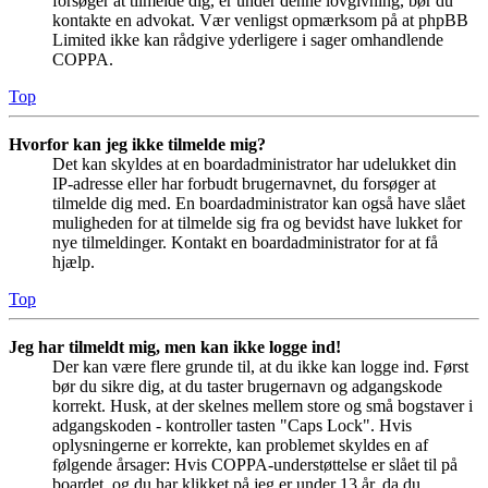
forsøger at tilmelde dig, er under denne lovgivning, bør du
kontakte en advokat. Vær venligst opmærksom på at phpBB
Limited ikke kan rådgive yderligere i sager omhandlende
COPPA.
Top
Hvorfor kan jeg ikke tilmelde mig?
Det kan skyldes at en boardadministrator har udelukket din
IP-adresse eller har forbudt brugernavnet, du forsøger at
tilmelde dig med. En boardadministrator kan også have slået
muligheden for at tilmelde sig fra og bevidst have lukket for
nye tilmeldinger. Kontakt en boardadministrator for at få
hjælp.
Top
Jeg har tilmeldt mig, men kan ikke logge ind!
Der kan være flere grunde til, at du ikke kan logge ind. Først
bør du sikre dig, at du taster brugernavn og adgangskode
korrekt. Husk, at der skelnes mellem store og små bogstaver i
adgangskoden - kontroller tasten "Caps Lock". Hvis
oplysningerne er korrekte, kan problemet skyldes en af
følgende årsager: Hvis COPPA-understøttelse er slået til på
boardet, og du har klikket på jeg er under 13 år, da du