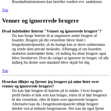
Boardadministratoren kan herefter vurdere evt. sanktioner.
Top
Venner og ignorerede brugere
Hvad indeholder listerne "Venner og ignorerede brugere"?
Du kan bruge listerne til at organisere andre brugere af
boardet. Brugere på din venneliste bliver listet i
brugerkontrolpanelet, så du hurtigt kan se deres onlinestatus
og sende dem private beskeder. Afhængig af om boardets
skabelon understøtter dette, vil indlæg fra disse brugere også
blive fremhævet. Hvis du vælger at ignorere en bruger, vil alle
indlæg fra denne som standard blive skjult for dig.
Top
Hvordan tilføjer og fjerner jeg brugere på mine lister over
venner og ignorerede brugere?
Du kan føje brugere til listerne på to måder. I hver brugers
profil findes et link som kan bruges, enten til at føje brugeren
til din venneliste, eller til listen over ignorerede brugere.
Alternativt kan du i brugerkontrolpanelet tilføje brugere
direkte ved at indtaste brugernavne. Her kan du også fjerne