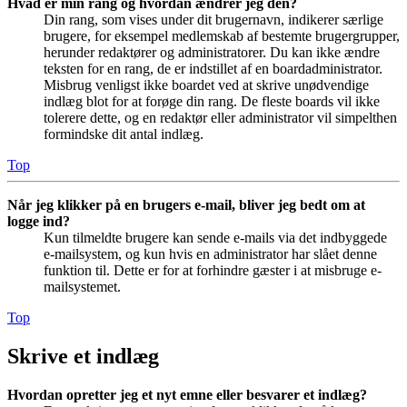
Hvad er min rang og hvordan ændrer jeg den?
Din rang, som vises under dit brugernavn, indikerer særlige
brugere, for eksempel medlemskab af bestemte brugergrupper,
herunder redaktører og administratorer. Du kan ikke ændre
teksten for en rang, de er indstillet af en boardadministrator.
Misbrug venligst ikke boardet ved at skrive unødvendige
indlæg blot for at forøge din rang. De fleste boards vil ikke
tolerere dette, og en redaktør eller administrator vil simpelthen
formindske dit antal indlæg.
Top
Når jeg klikker på en brugers e-mail, bliver jeg bedt om at
logge ind?
Kun tilmeldte brugere kan sende e-mails via det indbyggede
e-mailsystem, og kun hvis en administrator har slået denne
funktion til. Dette er for at forhindre gæster i at misbruge e-
mailsystemet.
Top
Skrive et indlæg
Hvordan opretter jeg et nyt emne eller besvarer et indlæg?