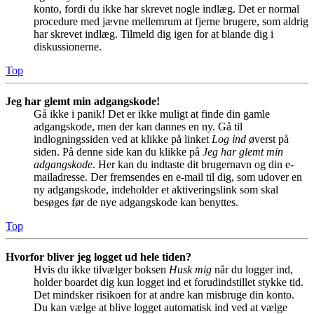
konto, fordi du ikke har skrevet nogle indlæg. Det er normal
procedure med jævne mellemrum at fjerne brugere, som aldrig
har skrevet indlæg. Tilmeld dig igen for at blande dig i
diskussionerne.
Top
Jeg har glemt min adgangskode!
Gå ikke i panik! Det er ikke muligt at finde din gamle
adgangskode, men der kan dannes en ny. Gå til
indlogningssiden ved at klikke på linket
Log ind
øverst på
siden. På denne side kan du klikke på
Jeg har glemt min
adgangskode
. Her kan du indtaste dit brugernavn og din e-
mailadresse. Der fremsendes en e-mail til dig, som udover en
ny adgangskode, indeholder et aktiveringslink som skal
besøges før de nye adgangskode kan benyttes.
Top
Hvorfor bliver jeg logget ud hele tiden?
Hvis du ikke tilvælger boksen
Husk mig
når du logger ind,
holder boardet dig kun logget ind et forudindstillet stykke tid.
Det mindsker risikoen for at andre kan misbruge din konto.
Du kan vælge at blive logget automatisk ind ved at vælge