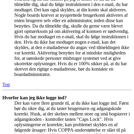
tilmeldte dig, skal du følge instruktionen i den e-mail, du har
modtaget. Det kan også skyldes, at din konto skal aktiveres.
Nogle boards kræver at nyoprettede brugerkonti aktiveres af
enten brugeren selv eller en administrator, inden disse kan
benyttes. Da du tilmeldte dig, skulle du gerne være blevet
gjort opmærksom på om aktivering af kontoen er nødvendig.
Hvis du har modtaget en e-mail, skal du følge instruktionen i
den. Hvis du ikke har modtaget nogen e-mail, kan det
skyldes, at den e-mailadresse du angav ved tilmeldingen ikke
var korrekt. Aktivering benyttes for at mindske muligheden
for, at uønskede personer misbruger systemet ved at give
ukorrekte oplysninger. Hvis du er 100% sikker på, at du har
skrevet den rigtige e-mailadresse, bør du kontakte en
boardadministrator.
Top
Hvorfor kan jeg ikke logge ind?
Der kan være flere grunde til, at du ikke kan logge ind. Først
bør du sikre dig, at du taster brugernavn og adgangskode
korrekt. Husk, at der skelnes mellem store og små bogstaver i
adgangskoden - kontroller tasten "Caps Lock". Hvis
oplysningerne er korrekte, kan problemet skyldes en af
følgende årsager: Hvis COPPA-understøttelse er slået til på