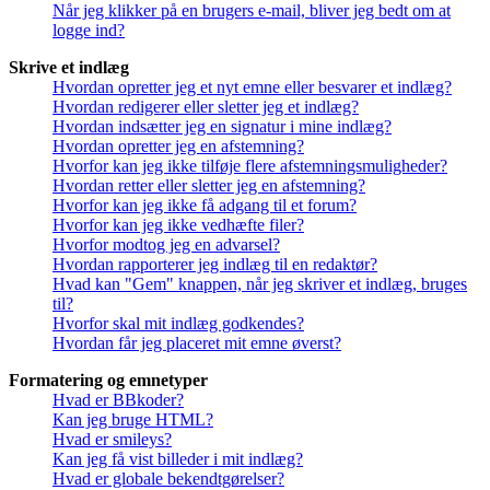
Når jeg klikker på en brugers e-mail, bliver jeg bedt om at
logge ind?
Skrive et indlæg
Hvordan opretter jeg et nyt emne eller besvarer et indlæg?
Hvordan redigerer eller sletter jeg et indlæg?
Hvordan indsætter jeg en signatur i mine indlæg?
Hvordan opretter jeg en afstemning?
Hvorfor kan jeg ikke tilføje flere afstemningsmuligheder?
Hvordan retter eller sletter jeg en afstemning?
Hvorfor kan jeg ikke få adgang til et forum?
Hvorfor kan jeg ikke vedhæfte filer?
Hvorfor modtog jeg en advarsel?
Hvordan rapporterer jeg indlæg til en redaktør?
Hvad kan "Gem" knappen, når jeg skriver et indlæg, bruges
til?
Hvorfor skal mit indlæg godkendes?
Hvordan får jeg placeret mit emne øverst?
Formatering og emnetyper
Hvad er BBkoder?
Kan jeg bruge HTML?
Hvad er smileys?
Kan jeg få vist billeder i mit indlæg?
Hvad er globale bekendtgørelser?