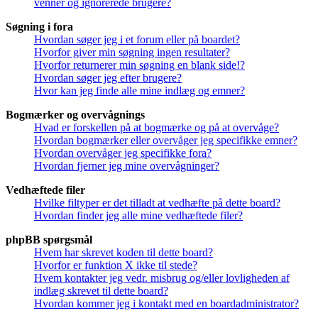
venner og ignorerede brugere?
Søgning i fora
Hvordan søger jeg i et forum eller på boardet?
Hvorfor giver min søgning ingen resultater?
Hvorfor returnerer min søgning en blank side!?
Hvordan søger jeg efter brugere?
Hvor kan jeg finde alle mine indlæg og emner?
Bogmærker og overvågnings
Hvad er forskellen på at bogmærke og på at overvåge?
Hvordan bogmærker eller overvåger jeg specifikke emner?
Hvordan overvåger jeg specifikke fora?
Hvordan fjerner jeg mine overvågninger?
Vedhæftede filer
Hvilke filtyper er det tilladt at vedhæfte på dette board?
Hvordan finder jeg alle mine vedhæftede filer?
phpBB spørgsmål
Hvem har skrevet koden til dette board?
Hvorfor er funktion X ikke til stede?
Hvem kontakter jeg vedr. misbrug og/eller lovligheden af
indlæg skrevet til dette board?
Hvordan kommer jeg i kontakt med en boardadministrator?