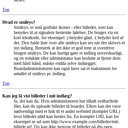
Top
Hvad er smileys?
Smileys, er små grafiske ikoner - eller billeder, som kan
benyttes til at signalere bestemte følelser. De bruges via en
kort tekstkode, for eksempel :) betyder glad, :( betyder ked af
det. Den fulde liste over alle smileys kan ses når der skrives et
nyt indlæg. Bemærk at det ikke er god tone at overdrive
brugen smileys. De kan hurtigt gøre et indlæg uoverskueligt,
og en redaktør eller administrator kan beslutte at fjerne dem
med hård hånd, måske endda selve indlægget.
Boardadministratoren kan også have sat et maksimum for
antallet af smileys pr. indlæg.
Top
Kan jeg få vist billeder i mit indlæg?
Ja, det kan du. Hvis administratoren har tilladt vedhæftede
filer, kan du uploade billedet til boardet. Ellers kan det være
nødvendigt med et link til et andet websted (komplet URL)
hvor billedet altid kan hentes fra. En komplet URL kan for
eksempel se ud som http://www.example.com/billeder/mit-
billede.gif. Du kan ikke henvise til billeder på din egen