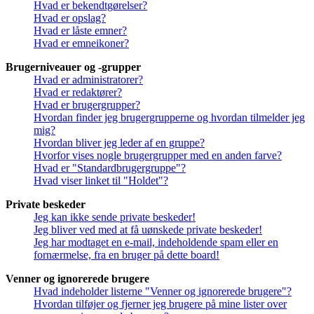
Hvad er bekendtgørelser?
Hvad er opslag?
Hvad er låste emner?
Hvad er emneikoner?
Brugerniveauer og -grupper
Hvad er administratorer?
Hvad er redaktører?
Hvad er brugergrupper?
Hvordan finder jeg brugergrupperne og hvordan tilmelder jeg
mig?
Hvordan bliver jeg leder af en gruppe?
Hvorfor vises nogle brugergrupper med en anden farve?
Hvad er "Standardbrugergruppe"?
Hvad viser linket til "Holdet"?
Private beskeder
Jeg kan ikke sende private beskeder!
Jeg bliver ved med at få uønskede private beskeder!
Jeg har modtaget en e-mail, indeholdende spam eller en
fornærmelse, fra en bruger på dette board!
Venner og ignorerede brugere
Hvad indeholder listerne "Venner og ignorerede brugere"?
Hvordan tilføjer og fjerner jeg brugere på mine lister over