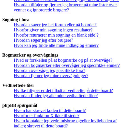
Hvordan tilføjer og fjerner jeg brugere på mine lister over
venner og ignorerede brugere?
Søgning i fora
Hvordan søger jeg i et forum eller på boardet?
Hvorfor giver min søgning ingen resultater?
Hvorfor returnerer min søgning en blank side!?
Hvordan søger jeg efter brugere?
Hvor kan jeg finde alle mine indlæg og emner?
Bogmærker og overvågnings
Hvad er forskellen på at bogmærke og på at overvåge?
Hvordan bogmærker eller overvåger jeg specifikke emner?
Hvordan overvåger jeg specifikke fora?
Hvordan fjerner jeg mine overvågninger?
Vedhæftede filer
Hvilke filtyper er det tilladt at vedhæfte på dette board?
Hvordan finder jeg alle mine vedhæftede filer?
phpBB spørgsmål
Hvem har skrevet koden til dette board?
Hvorfor er funktion X ikke til stede?
Hvem kontakter jeg vedr. misbrug og/eller lovligheden af
indlæg skrevet til dette board?