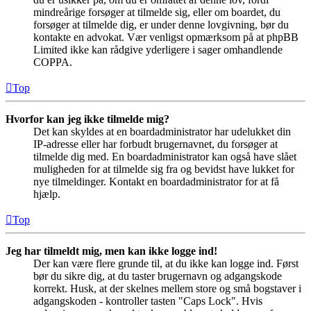
mindreårige forsøger at tilmelde sig, eller om boardet, du
forsøger at tilmelde dig, er under denne lovgivning, bør du
kontakte en advokat. Vær venligst opmærksom på at phpBB
Limited ikke kan rådgive yderligere i sager omhandlende
COPPA.
Top
Hvorfor kan jeg ikke tilmelde mig?
Det kan skyldes at en boardadministrator har udelukket din
IP-adresse eller har forbudt brugernavnet, du forsøger at
tilmelde dig med. En boardadministrator kan også have slået
muligheden for at tilmelde sig fra og bevidst have lukket for
nye tilmeldinger. Kontakt en boardadministrator for at få
hjælp.
Top
Jeg har tilmeldt mig, men kan ikke logge ind!
Der kan være flere grunde til, at du ikke kan logge ind. Først
bør du sikre dig, at du taster brugernavn og adgangskode
korrekt. Husk, at der skelnes mellem store og små bogstaver i
adgangskoden - kontroller tasten "Caps Lock". Hvis