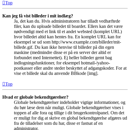
Top
Kan jeg få vist billeder i mit indlæg?
Ja, det kan du. Hvis administratoren har tilladt vedhæftede
filer, kan du uploade billedet til boardet. Ellers kan det være
nødvendigt med et link til et andet websted (komplet URL)
hvor billedet altid kan hentes fra. En komplet URL kan for
eksempel se ud som http://www.example.com/billeder/mit-
billede.gif. Du kan ikke henvise til billeder på din egen
maskine (medmindre disse er på en server der altid er
forbundet med Internettet). Ej heller billeder gemt bag
indlogningsfunktioner, for eksempel hotmail-/yahoo-
postkasser eller andre steder beskyttet af adgangskoder. For at
vise et billede skal du anvende BBkode [img].
Top
Hvad er globale bekendtgørelser?
Globale bekendtgørelser indeholder vigtige informationer, og
du bør læse dem når muligt. Globale bekendtgørelser vises i
toppen af alle fora og tillige i dit brugerkontrolpanel. Om det
er muligt for dig at skrive en global bekendtgørelse afgøres ud
fra de tilladelser som du har, disse er fastsat af en
administrator.