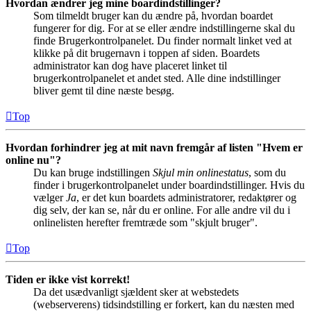
Hvordan ændrer jeg mine boardindstillinger?
Som tilmeldt bruger kan du ændre på, hvordan boardet
fungerer for dig. For at se eller ændre indstillingerne skal du
finde Brugerkontrolpanelet. Du finder normalt linket ved at
klikke på dit brugernavn i toppen af siden. Boardets
administrator kan dog have placeret linket til
brugerkontrolpanelet et andet sted. Alle dine indstillinger
bliver gemt til dine næste besøg.
Top
Hvordan forhindrer jeg at mit navn fremgår af listen "Hvem er
online nu"?
Du kan bruge indstillingen
Skjul min onlinestatus
, som du
finder i brugerkontrolpanelet under boardindstillinger. Hvis du
vælger
Ja
, er det kun boardets administratorer, redaktører og
dig selv, der kan se, når du er online. For alle andre vil du i
onlinelisten herefter fremtræde som "skjult bruger".
Top
Tiden er ikke vist korrekt!
Da det usædvanligt sjældent sker at webstedets
(webserverens) tidsindstilling er forkert, kan du næsten med