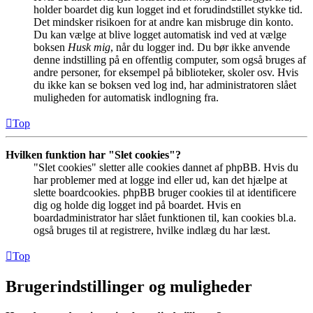
holder boardet dig kun logget ind et forudindstillet stykke tid.
Det mindsker risikoen for at andre kan misbruge din konto.
Du kan vælge at blive logget automatisk ind ved at vælge
boksen
Husk mig
, når du logger ind. Du bør ikke anvende
denne indstilling på en offentlig computer, som også bruges af
andre personer, for eksempel på biblioteker, skoler osv. Hvis
du ikke kan se boksen ved log ind, har administratoren slået
muligheden for automatisk indlogning fra.
Top
Hvilken funktion har "Slet cookies"?
"Slet cookies" sletter alle cookies dannet af phpBB. Hvis du
har problemer med at logge ind eller ud, kan det hjælpe at
slette boardcookies. phpBB bruger cookies til at identificere
dig og holde dig logget ind på boardet. Hvis en
boardadministrator har slået funktionen til, kan cookies bl.a.
også bruges til at registrere, hvilke indlæg du har læst.
Top
Brugerindstillinger og muligheder