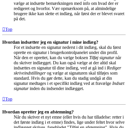
vælge at indsætte bemærkningen med info om hvad der er
redigeret og hvorfor. Vær opmærksom på, at almindelige
brugere ikke kan slette et indlæg, når først der er blevet svaret
på det.
Top
Hvordan indsætter jeg en signatur i mine indlæg?
For et indsætte en signatur nederst i dit indlæg, skal du først
oprette en signatur i brugerkontrolpanelet under din profil.
Når den er oprettet, kan du vælge boksen
Tilføj signatur
når
du skriver indlægget. Du kan også vælge at der altid skal
indsættes en signatur til dine indlæg, ved at gå ind i
Rediger
skriveindstillinger
og vælge at signaturen skal tilføjes som
standard. Hvis du gør dette, kan du stadig undgå at din
signatur medtages i et specifikt indlæg ved at fravælge
Indsæt
signatur
inden du indsender indlægget.
Top
Hvordan opretter jeg en afstemning?
Når du skriver et nyt emne (eller hvis du har tilladelse: retter i
det første indlæg i et emne) findes, lige under feltet hvor selve
indlægget skrives, fanebladet "Tilføj en afstemning". Hvis du