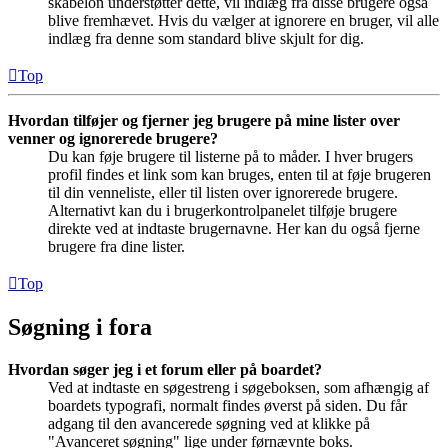
skabelon understøtter dette, vil indlæg fra disse brugere også
blive fremhævet. Hvis du vælger at ignorere en bruger, vil alle
indlæg fra denne som standard blive skjult for dig.
Top
Hvordan tilføjer og fjerner jeg brugere på mine lister over
venner og ignorerede brugere?
Du kan føje brugere til listerne på to måder. I hver brugers
profil findes et link som kan bruges, enten til at føje brugeren
til din venneliste, eller til listen over ignorerede brugere.
Alternativt kan du i brugerkontrolpanelet tilføje brugere
direkte ved at indtaste brugernavne. Her kan du også fjerne
brugere fra dine lister.
Top
Søgning i fora
Hvordan søger jeg i et forum eller på boardet?
Ved at indtaste en søgestreng i søgeboksen, som afhængig af
boardets typografi, normalt findes øverst på siden. Du får
adgang til den avancerede søgning ved at klikke på
"Avanceret søgning" lige under førnævnte boks.