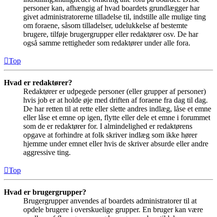
personer kan, afhængig af hvad boardets grundlægger har
givet administratorerne tilladelse til, indstille alle mulige ting
om foraene, såsom tilladelser, udelukkelse af bestemte
brugere, tilføje brugergrupper eller redaktører osv. De har
også samme rettigheder som redaktører under alle fora.
Top
Hvad er redaktører?
Redaktører er udpegede personer (eller grupper af personer)
hvis job er at holde øje med driften af foraene fra dag til dag.
De har retten til at rette eller slette andres indlæg, låse et emne
eller låse et emne op igen, flytte eller dele et emne i forummet
som de er redaktører for. I almindelighed er redaktørens
opgave at forhindre at folk skriver indlæg som ikke hører
hjemme under emnet eller hvis de skriver absurde eller andre
aggressive ting.
Top
Hvad er brugergrupper?
Brugergrupper anvendes af boardets administratorer til at
opdele brugere i overskuelige grupper. En bruger kan være