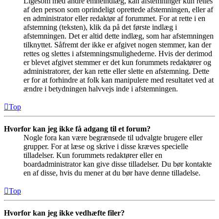
Ligesom med andre emneindlæg, kan afstemninger kun rettes
af den person som oprindeligt oprettede afstemningen, eller af
en administrator eller redaktør af forummet. For at rette i en
afstemning (teksten), klik da på det første indlæg i
afstemningen. Det er altid dette indlæg, som har afstemningen
tilknyttet. Såfremt der ikke er afgivet nogen stemmer, kan der
rettes og slettes i afstemningsmulighederne. Hvis der derimod
er blevet afgivet stemmer er det kun forummets redaktører og
administratorer, der kan rette eller slette en afstemning. Dette
er for at forhindre at folk kan manipulere med resultatet ved at
ændre i betydningen halvvejs inde i afstemningen.
Top
Hvorfor kan jeg ikke få adgang til et forum?
Nogle fora kan være begrænsede til udvalgte brugere eller
grupper. For at læse og skrive i disse kræves specielle
tilladelser. Kun forummets redaktører eller en
boardadministrator kan give disse tilladelser. Du bør kontakte
en af disse, hvis du mener at du bør have denne tilladelse.
Top
Hvorfor kan jeg ikke vedhæfte filer?