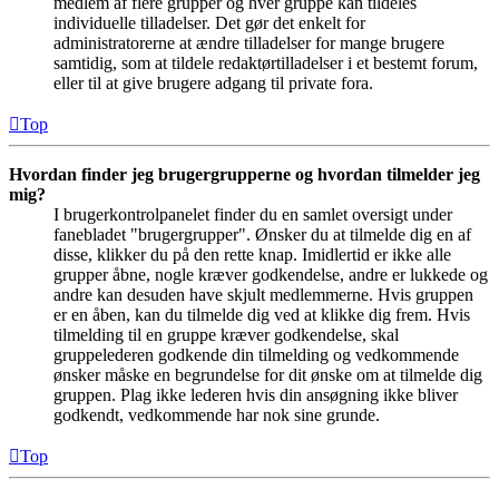
medlem af flere grupper og hver gruppe kan tildeles
individuelle tilladelser. Det gør det enkelt for
administratorerne at ændre tilladelser for mange brugere
samtidig, som at tildele redaktørtilladelser i et bestemt forum,
eller til at give brugere adgang til private fora.
Top
Hvordan finder jeg brugergrupperne og hvordan tilmelder jeg
mig?
I brugerkontrolpanelet finder du en samlet oversigt under
fanebladet "brugergrupper". Ønsker du at tilmelde dig en af
disse, klikker du på den rette knap. Imidlertid er ikke alle
grupper åbne, nogle kræver godkendelse, andre er lukkede og
andre kan desuden have skjult medlemmerne. Hvis gruppen
er en åben, kan du tilmelde dig ved at klikke dig frem. Hvis
tilmelding til en gruppe kræver godkendelse, skal
gruppelederen godkende din tilmelding og vedkommende
ønsker måske en begrundelse for dit ønske om at tilmelde dig
gruppen. Plag ikke lederen hvis din ansøgning ikke bliver
godkendt, vedkommende har nok sine grunde.
Top