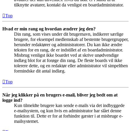
tilknytte avatarer, kontakt da venligst en boardadministrator.
Top
Hvad er min rang og hvordan ændrer jeg den?
Din rang, som vises under dit brugernavn, indikerer særlige
brugere, for eksempel medlemskab af bestemte brugergrupper,
herunder redaktører og administratorer. Du kan ikke ændre
teksten for en rang, de er indstillet af en boardadministrator.
Misbrug venligst ikke boardet ved at skrive unødvendige
indlæg blot for at forøge din rang. De fleste boards vil ikke
tolerere dette, og en redaktør eller administrator vil simpelthen
formindske dit antal indlæg.
Top
Når jeg klikker på en brugers e-mail, bliver jeg bedt om at
logge ind?
Kun tilmeldte brugere kan sende e-mails via det indbyggede
e-mailsystem, og kun hvis en administrator har slået denne
funktion til. Dette er for at forhindre gæster i at misbruge e-
mailsystemet.