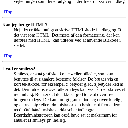
vejledningen som der er adgang til der hvor du skriver indlæg.
Top
Kan jeg bruge HTML?
Nej, det er ikke muligt at skrive HTML-kode i indlæg og få
det vist som HTML. Det meste af den formatering, der kan
udføres med HTML, kan udføres ved at anvende BBkode i
stedet.
Top
Hvad er smileys?
Smileys, er små grafiske ikoner - eller billeder, som kan
benyttes til at signalere bestemte følelser. De bruges via en
kort tekstkode, for eksempel :) betyder glad, :( betyder ked af
det. Den fulde liste over alle smileys kan ses når der skrives et
nyt indlæg. Bemærk at det ikke er god tone at overdrive
brugen smileys. De kan hurtigt gøre et indlæg uoverskueligt,
og en redaktør eller administrator kan beslutte at fjerne dem
med hård hånd, måske endda selve indlægget.
Boardadministratoren kan også have sat et maksimum for
antallet af smileys pr. indlæg.