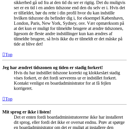
sikkerhed gå ud fra at den tid du ser er rigtig. Det du muligvis
ser er en tid i en anden tidszone end den du selv er i. Hvis det
er tilfældet, bør du rette i din profil hvor du kan indstille
hvilken tidszone du befinder dig i, for eksempel København,
London, Paris, New York, Sydney, osv. Vær opmærksom på
at det kun er muligt for tilmeldte brugere at ændre tidszonen,
ligesom de fleste andre indstillinger kun kan ændres af
tilmeldte brugere, så hvis ikke du er tilmeldt er det måske på
tide at blive det!
Top
Jeg har ændret tidszonen og tiden er stadig forkert!
Hvis du har indstillet tidszone korrekt og klokkeslæt stadig
vises forkert, er det fordi serverens ur er indstillet forkert.
Kontakt venligst en boardadministrator for at få fejlen
korrigeret.
Top
Mit sprog er ikke i listen!
Det er enten fordi boardadministratorerne ikke har installeret
dit sprog, eller fordi det ikke er oversat endnu. Prøv at spørge
en boardadministrator om det er muligt at installere den