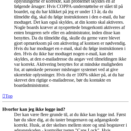
oplysningerne er korrekte, kan problemet skyldes en af
følgende årsager: Hvis COPPA-understøttelse er slået til på
boardet, og du har klikket på jeg er under 13 år, da du
tilmeldte dig, skal du følge instruktionen i den e-mail, du har
modtaget. Det kan også skyldes, at din konto skal aktiveres.
Nogle boards kræver at nyoprettede brugerkonti aktiveres af
enten brugeren selv eller en administrator, inden disse kan
benyttes. Da du tilmeldte dig, skulle du gerne være blevet
gjort opmærksom på om aktivering af kontoen er nødvendig.
Hvis du har modtaget en e-mail, skal du følge instruktionen i
den. Hvis du ikke har modtaget nogen e-mail, kan det
skyldes, at den e-mailadresse du angav ved tilmeldingen ikke
var korrekt. Aktivering benyttes for at mindske muligheden
for, at uønskede personer misbruger systemet ved at give
ukorrekte oplysninger. Hvis du er 100% sikker på, at du har
skrevet den rigtige e-mailadresse, bør du kontakte en
boardadministrator.
Top
Hvorfor kan jeg ikke logge ind?
Der kan være flere grunde til, at du ikke kan logge ind. Først
bør du sikre dig, at du taster brugernavn og adgangskode
korrekt. Husk, at der skelnes mellem store og små bogstaver i
adgangskoden - kontroller tasten "Caps Lock". Hvis