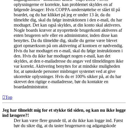
oplysningerne er korrekte, kan problemet skyldes en af
følgende årsager: Hvis COPPA-understøttelse er slået til på
boardet, og du har klikket på jeg er under 13 år, da du
tilmeldte dig, skal du følge instruktionen i den e-mail, du har
modtaget. Det kan også skyldes, at din konto skal aktiveres.
Nogle boards kræver at nyoprettede brugerkonti aktiveres af
enten brugeren selv eller en administrator, inden disse kan
benyttes. Da du tilmeldte dig, skulle du gerne være blevet
gjort opmærksom på om aktivering af kontoen er nødvendig.
Hvis du har modtaget en e-mail, skal du følge instruktionen i
den. Hvis du ikke har modtaget nogen e-mail, kan det
skyldes, at den e-mailadresse du angav ved tilmeldingen ikke
var korrekt. Aktivering benyttes for at mindske muligheden
for, at uønskede personer misbruger systemet ved at give
ukorrekte oplysninger. Hvis du er 100% sikker på, at du har
skrevet den rigtige e-mailadresse, bør du kontakte en
boardadministrator.
Top
Jeg har tilmeldt mig for et stykke tid siden, og kan nu ikke logge
ind længere?!
Der kan være flere grunde til, at du ikke kan logge ind. Først
bør du sikre dig, at du taster brugernavn og adgangskode