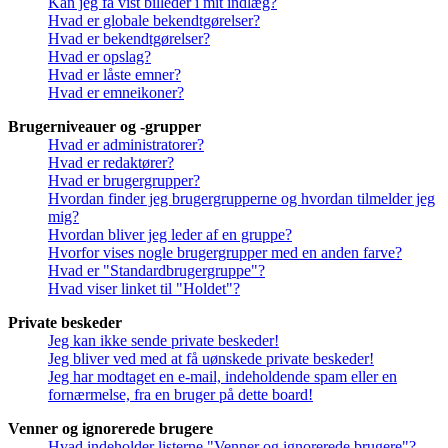
Kan jeg få vist billeder i mit indlæg?
Hvad er globale bekendtgørelser?
Hvad er bekendtgørelser?
Hvad er opslag?
Hvad er låste emner?
Hvad er emneikoner?
Brugerniveauer og -grupper
Hvad er administratorer?
Hvad er redaktører?
Hvad er brugergrupper?
Hvordan finder jeg brugergrupperne og hvordan tilmelder jeg
mig?
Hvordan bliver jeg leder af en gruppe?
Hvorfor vises nogle brugergrupper med en anden farve?
Hvad er "Standardbrugergruppe"?
Hvad viser linket til "Holdet"?
Private beskeder
Jeg kan ikke sende private beskeder!
Jeg bliver ved med at få uønskede private beskeder!
Jeg har modtaget en e-mail, indeholdende spam eller en
fornærmelse, fra en bruger på dette board!
Venner og ignorerede brugere
Hvad indeholder listerne "Venner og ignorerede brugere"?