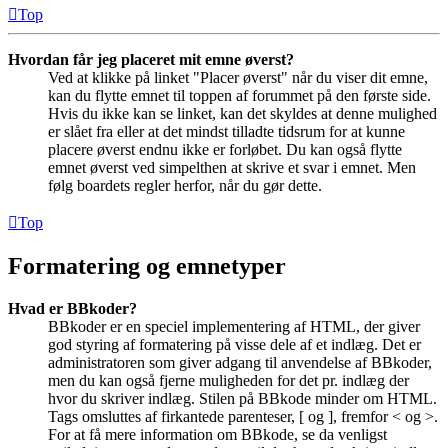
Top
Hvordan får jeg placeret mit emne øverst?
Ved at klikke på linket "Placer øverst" når du viser dit emne,
kan du flytte emnet til toppen af forummet på den første side.
Hvis du ikke kan se linket, kan det skyldes at denne mulighed
er slået fra eller at det mindst tilladte tidsrum for at kunne
placere øverst endnu ikke er forløbet. Du kan også flytte
emnet øverst ved simpelthen at skrive et svar i emnet. Men
følg boardets regler herfor, når du gør dette.
Top
Formatering og emnetyper
Hvad er BBkoder?
BBkoder er en speciel implementering af HTML, der giver
god styring af formatering på visse dele af et indlæg. Det er
administratoren som giver adgang til anvendelse af BBkoder,
men du kan også fjerne muligheden for det pr. indlæg der
hvor du skriver indlæg. Stilen på BBkode minder om HTML.
Tags omsluttes af firkantede parenteser, [ og ], fremfor < og >.
For at få mere information om BBkode, se da venligst