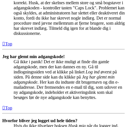
korrekt. Husk, at der skelnes mellem store og små bogstaver i
adgangskoden - kontroller tasten "Caps Lock". Problemet kan
også skyldes, at administratoren har slettet eller deaktiveret din
konto, fordi du ikke har skrevet nogle indlæg. Det er normal
procedure med jævne mellemrum at fjerne brugere, som aldrig
har skrevet indlæg. Tilmeld dig igen for at blande dig i
diskussionerne.
Top
Jeg har glemt min adgangskode!
Gå ikke i panik! Det er ikke muligt at finde din gamle
adgangskode, men der kan dannes en ny. Gå til
indlogningssiden ved at klikke på linket
Log ind
øverst på
siden. På denne side kan du klikke på
Jeg har glemt min
adgangskode
. Her kan du indtaste dit brugernavn og din e-
mailadresse. Der fremsendes en e-mail til dig, som udover en
ny adgangskode, indeholder et aktiveringslink som skal
besøges før de nye adgangskode kan benyttes.
Top
Hvorfor bliver jeg logget ud hele tiden?
Hvis du ikke tilvælger boksen
Husk mig
når du logger ind,