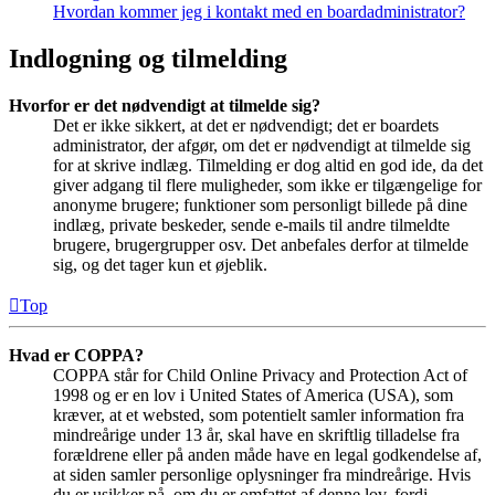
Hvordan kommer jeg i kontakt med en boardadministrator?
Indlogning og tilmelding
Hvorfor er det nødvendigt at tilmelde sig?
Det er ikke sikkert, at det er nødvendigt; det er boardets
administrator, der afgør, om det er nødvendigt at tilmelde sig
for at skrive indlæg. Tilmelding er dog altid en god ide, da det
giver adgang til flere muligheder, som ikke er tilgængelige for
anonyme brugere; funktioner som personligt billede på dine
indlæg, private beskeder, sende e-mails til andre tilmeldte
brugere, brugergrupper osv. Det anbefales derfor at tilmelde
sig, og det tager kun et øjeblik.
Top
Hvad er COPPA?
COPPA står for Child Online Privacy and Protection Act of
1998 og er en lov i United States of America (USA), som
kræver, at et websted, som potentielt samler information fra
mindreårige under 13 år, skal have en skriftlig tilladelse fra
forældrene eller på anden måde have en legal godkendelse af,
at siden samler personlige oplysninger fra mindreårige. Hvis
du er usikker på, om du er omfattet af denne lov, fordi