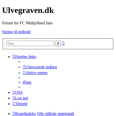
Ulvegraven.dk
Forum for FC Midtjylland fans
Spring til indhold
Avanceret
Søg
søgning
Hurtige links
Ubesvarede indlæg
Aktive emner
Søg
OSS
Log ind
Tilmeld
Boardindeks
Ofte stillede spørgsmål