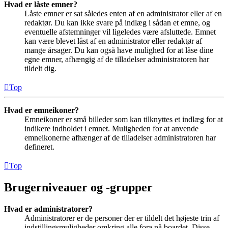
Hvad er låste emner?
Låste emner er sat således enten af en administrator eller af en
redaktør. Du kan ikke svare på indlæg i sådan et emne, og
eventuelle afstemninger vil ligeledes være afsluttede. Emnet
kan være blevet låst af en administrator eller redaktør af
mange årsager. Du kan også have mulighed for at låse dine
egne emner, afhængig af de tilladelser administratoren har
tildelt dig.
Top
Hvad er emneikoner?
Emneikoner er små billeder som kan tilknyttes et indlæg for at
indikere indholdet i emnet. Muligheden for at anvende
emneikonerne afhænger af de tilladelser administratoren har
defineret.
Top
Brugerniveauer og -grupper
Hvad er administratorer?
Administratorer er de personer der er tildelt det højeste trin af
indstillingsmuligheder omkring alle fora på boardet. Disse