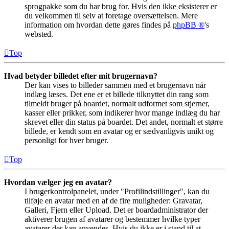
sprogpakke som du har brug for. Hvis den ikke eksisterer er
du velkommen til selv at foretage oversættelsen. Mere
information om hvordan dette gøres findes på
phpBB ®
's
websted.
Top
Hvad betyder billedet efter mit brugernavn?
Der kan vises to billeder sammen med et brugernavn når
indlæg læses. Det ene er et billede tilknyttet din rang som
tilmeldt bruger på boardet, normalt udformet som stjerner,
kasser eller prikker, som indikerer hvor mange indlæg du har
skrevet eller din status på boardet. Det andet, normalt et større
billede, er kendt som en avatar og er sædvanligvis unikt og
personligt for hver bruger.
Top
Hvordan vælger jeg en avatar?
I brugerkontrolpanelet, under "Profilindstillinger", kan du
tilføje en avatar med en af de fire muligheder: Gravatar,
Galleri, Fjern eller Upload. Det er boardadministrator der
aktiverer brugen af avatarer og bestemmer hvilke typer
avatarer der kan anvendes. Hvis du ikke er i stand til at