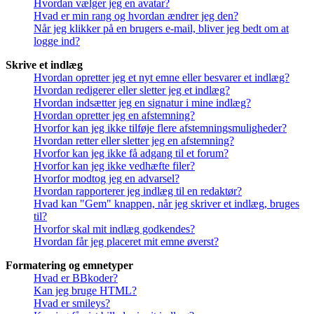
Hvordan vælger jeg en avatar?
Hvad er min rang og hvordan ændrer jeg den?
Når jeg klikker på en brugers e-mail, bliver jeg bedt om at
logge ind?
Skrive et indlæg
Hvordan opretter jeg et nyt emne eller besvarer et indlæg?
Hvordan redigerer eller sletter jeg et indlæg?
Hvordan indsætter jeg en signatur i mine indlæg?
Hvordan opretter jeg en afstemning?
Hvorfor kan jeg ikke tilføje flere afstemningsmuligheder?
Hvordan retter eller sletter jeg en afstemning?
Hvorfor kan jeg ikke få adgang til et forum?
Hvorfor kan jeg ikke vedhæfte filer?
Hvorfor modtog jeg en advarsel?
Hvordan rapporterer jeg indlæg til en redaktør?
Hvad kan "Gem" knappen, når jeg skriver et indlæg, bruges
til?
Hvorfor skal mit indlæg godkendes?
Hvordan får jeg placeret mit emne øverst?
Formatering og emnetyper
Hvad er BBkoder?
Kan jeg bruge HTML?
Hvad er smileys?