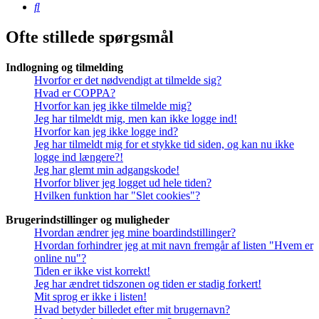
Søg
Ofte stillede spørgsmål
Indlogning og tilmelding
Hvorfor er det nødvendigt at tilmelde sig?
Hvad er COPPA?
Hvorfor kan jeg ikke tilmelde mig?
Jeg har tilmeldt mig, men kan ikke logge ind!
Hvorfor kan jeg ikke logge ind?
Jeg har tilmeldt mig for et stykke tid siden, og kan nu ikke
logge ind længere?!
Jeg har glemt min adgangskode!
Hvorfor bliver jeg logget ud hele tiden?
Hvilken funktion har "Slet cookies"?
Brugerindstillinger og muligheder
Hvordan ændrer jeg mine boardindstillinger?
Hvordan forhindrer jeg at mit navn fremgår af listen "Hvem er
online nu"?
Tiden er ikke vist korrekt!
Jeg har ændret tidszonen og tiden er stadig forkert!
Mit sprog er ikke i listen!
Hvad betyder billedet efter mit brugernavn?