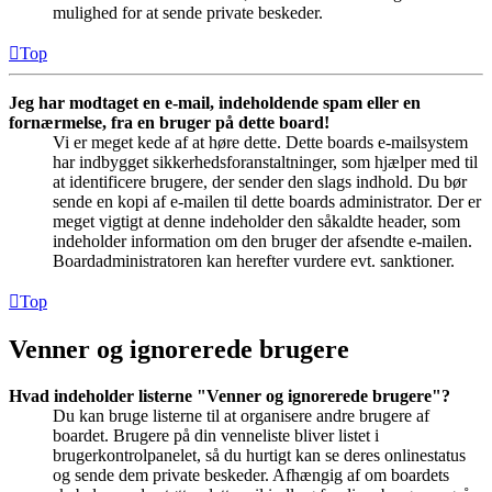
mulighed for at sende private beskeder.
Top
Jeg har modtaget en e-mail, indeholdende spam eller en
fornærmelse, fra en bruger på dette board!
Vi er meget kede af at høre dette. Dette boards e-mailsystem
har indbygget sikkerhedsforanstaltninger, som hjælper med til
at identificere brugere, der sender den slags indhold. Du bør
sende en kopi af e-mailen til dette boards administrator. Der er
meget vigtigt at denne indeholder den såkaldte header, som
indeholder information om den bruger der afsendte e-mailen.
Boardadministratoren kan herefter vurdere evt. sanktioner.
Top
Venner og ignorerede brugere
Hvad indeholder listerne "Venner og ignorerede brugere"?
Du kan bruge listerne til at organisere andre brugere af
boardet. Brugere på din venneliste bliver listet i
brugerkontrolpanelet, så du hurtigt kan se deres onlinestatus
og sende dem private beskeder. Afhængig af om boardets