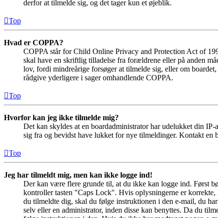
derfor at tilmelde sig, og det tager kun et øjeblik.
Top
Hvad er COPPA?
COPPA står for Child Online Privacy and Protection Act of 1998
skal have en skriftlig tilladelse fra forældrene eller på anden 
lov, fordi mindreårige forsøger at tilmelde sig, eller om boar
rådgive yderligere i sager omhandlende COPPA.
Top
Hvorfor kan jeg ikke tilmelde mig?
Det kan skyldes at en boardadministrator har udelukket din IP-a
sig fra og bevidst have lukket for nye tilmeldinger. Kontakt en b
Top
Jeg har tilmeldt mig, men kan ikke logge ind!
Der kan være flere grunde til, at du ikke kan logge ind. Først 
kontroller tasten "Caps Lock". Hvis oplysningerne er korrekte, 
du tilmeldte dig, skal du følge instruktionen i den e-mail, du h
selv eller en administrator, inden disse kan benyttes. Da du ti