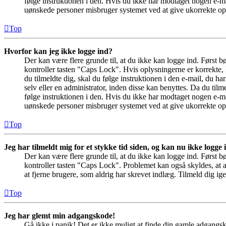
følge instruktionen i den. Hvis du ikke har modtaget nogen e-ma
uønskede personer misbruger systemet ved at give ukorrekte opl
Top
Hvorfor kan jeg ikke logge ind?
Der kan være flere grunde til, at du ikke kan logge ind. Først 
kontroller tasten "Caps Lock". Hvis oplysningerne er korrekte, 
du tilmeldte dig, skal du følge instruktionen i den e-mail, du h
selv eller en administrator, inden disse kan benyttes. Da du ti
følge instruktionen i den. Hvis du ikke har modtaget nogen e-ma
uønskede personer misbruger systemet ved at give ukorrekte opl
Top
Jeg har tilmeldt mig for et stykke tid siden, og kan nu ikke logge
Der kan være flere grunde til, at du ikke kan logge ind. Først 
kontroller tasten "Caps Lock". Problemet kan også skyldes, at a
at fjerne brugere, som aldrig har skrevet indlæg. Tilmeld dig ige
Top
Jeg har glemt min adgangskode!
Gå ikke i panik! Det er ikke muligt at finde din gamle adgangs