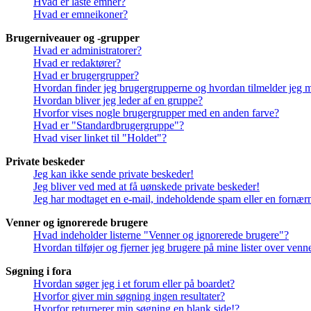
Hvad er låste emner?
Hvad er emneikoner?
Brugerniveauer og -grupper
Hvad er administratorer?
Hvad er redaktører?
Hvad er brugergrupper?
Hvordan finder jeg brugergrupperne og hvordan tilmelder jeg 
Hvordan bliver jeg leder af en gruppe?
Hvorfor vises nogle brugergrupper med en anden farve?
Hvad er "Standardbrugergruppe"?
Hvad viser linket til "Holdet"?
Private beskeder
Jeg kan ikke sende private beskeder!
Jeg bliver ved med at få uønskede private beskeder!
Jeg har modtaget en e-mail, indeholdende spam eller en fornærm
Venner og ignorerede brugere
Hvad indeholder listerne "Venner og ignorerede brugere"?
Hvordan tilføjer og fjerner jeg brugere på mine lister over ven
Søgning i fora
Hvordan søger jeg i et forum eller på boardet?
Hvorfor giver min søgning ingen resultater?
Hvorfor returnerer min søgning en blank side!?