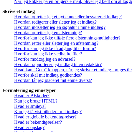
Når jeg klikker på en brugers e-mail, bliver jeg bedt om at logg
Skrive et indlæg
Hvordan opretter jeg et nyt emne eller besvarer et indlæg?
Hvordan redigerer eller sletter jeg et indlæg?
Hvordan indsætter jeg en signatur i mine indlæg?
Hvordan opretter jeg en afstemning?
Hvorfor kan jeg ikke tilføje flere afstemningsmuligheder?
Hvordan retter eller sletter jeg en afstemning?
Hvorfor kan jeg ikke få adgang til et forum?
Hvorfor kan jeg ikke vedhæfte filer?
Hvorfor modtog jeg en advarsel?
Hvordan rapporterer jeg indlæg til en redaktør?
Hvad kan "Gem" knappen, når jeg skriver et indlæg, bruges til
Hvorfor skal mit indlæg godkendes?
Hvordan får jeg placeret mit emne øverst?
Formatering og emnetyper
Hvad er BBkoder?
Kan jeg bruge HTML?
Hvad er smileys?
Kan jeg få vist billeder i mit indlæg?
Hvad er globale bekendtgørelser?
Hvad er bekendtgørelser?
Hvad er opslag?