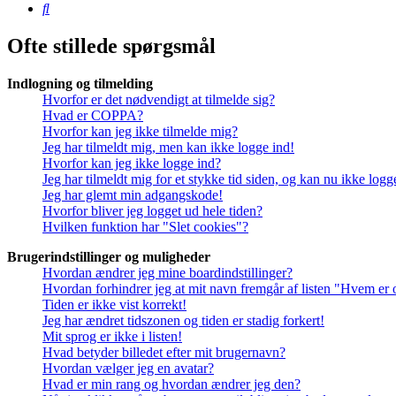
Søg
Ofte stillede spørgsmål
Indlogning og tilmelding
Hvorfor er det nødvendigt at tilmelde sig?
Hvad er COPPA?
Hvorfor kan jeg ikke tilmelde mig?
Jeg har tilmeldt mig, men kan ikke logge ind!
Hvorfor kan jeg ikke logge ind?
Jeg har tilmeldt mig for et stykke tid siden, og kan nu ikke log
Jeg har glemt min adgangskode!
Hvorfor bliver jeg logget ud hele tiden?
Hvilken funktion har "Slet cookies"?
Brugerindstillinger og muligheder
Hvordan ændrer jeg mine boardindstillinger?
Hvordan forhindrer jeg at mit navn fremgår af listen "Hvem er 
Tiden er ikke vist korrekt!
Jeg har ændret tidszonen og tiden er stadig forkert!
Mit sprog er ikke i listen!
Hvad betyder billedet efter mit brugernavn?
Hvordan vælger jeg en avatar?
Hvad er min rang og hvordan ændrer jeg den?