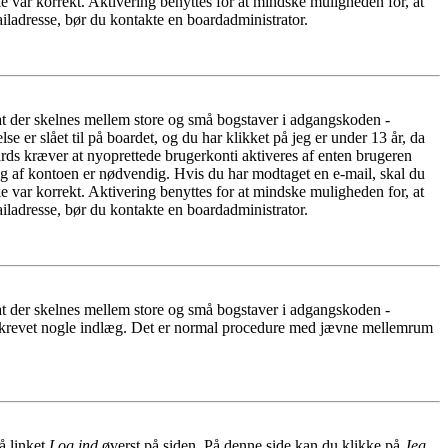
e var korrekt. Aktivering benyttes for at mindske muligheden for, at
iladresse, bør du kontakte en boardadministrator.
 at der skelnes mellem store og små bogstaver i adgangskoden -
er slået til på boardet, og du har klikket på jeg er under 13 år, da
oards kræver at nyoprettede brugerkonti aktiveres af enten brugeren
ing af kontoen er nødvendig. Hvis du har modtaget en e-mail, skal du
e var korrekt. Aktivering benyttes for at mindske muligheden for, at
iladresse, bør du kontakte en boardadministrator.
 at der skelnes mellem store og små bogstaver i adgangskoden -
har skrevet nogle indlæg. Det er normal procedure med jævne mellemrum
å linket
Log ind
øverst på siden. På denne side kan du klikke på
Jeg