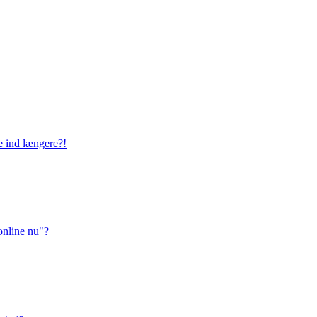
ge ind længere?!
online nu"?