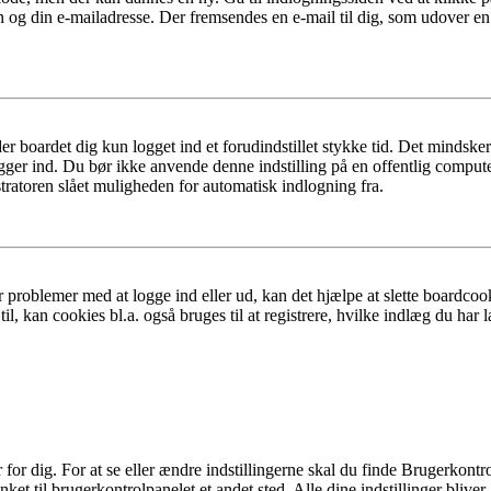
n og din e-mailadresse. Der fremsendes en e-mail til dig, som udover e
er boardet dig kun logget ind et forudindstillet stykke tid. Det mindske
ogger ind. Du bør ikke anvende denne indstilling på en offentlig compute
tratoren slået muligheden for automatisk indlogning fra.
 problemer med at logge ind eller ud, kan det hjælpe at slette boardcook
l, kan cookies bl.a. også bruges til at registrere, hvilke indlæg du har l
r dig. For at se eller ændre indstillingerne skal du finde Brugerkontro
ket til brugerkontrolpanelet et andet sted. Alle dine indstillinger bliver