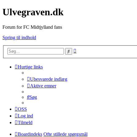
Ulvegraven.dk
Forum for FC Midtjylland fans
Spring til indhold
Avanceret
Søg
søgning
Hurtige links
Ubesvarede indlæg
Aktive emner
Søg
OSS
Log ind
Tilmeld
Boardindeks
Ofte stillede spørgsmål