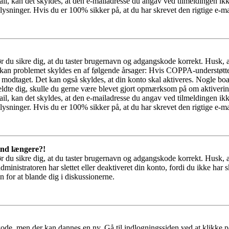
il, kan det skyldes, at den e-mailadresse du angav ved tilmeldingen ikk
ysninger. Hvis du er 100% sikker på, at du har skrevet den rigtige e-ma
bør du sikre dig, at du taster brugernavn og adgangskode korrekt. Husk,
kan problemet skyldes en af følgende årsager: Hvis COPPA-understøttelse 
ar modtaget. Det kan også skyldes, at din konto skal aktiveres. Nogle b
lmeldte dig, skulle du gerne være blevet gjort opmærksom på om aktiver
il, kan det skyldes, at den e-mailadresse du angav ved tilmeldingen ikk
ysninger. Hvis du er 100% sikker på, at du har skrevet den rigtige e-ma
 ind længere?!
bør du sikre dig, at du taster brugernavn og adgangskode korrekt. Husk,
dministratoren har slettet eller deaktiveret din konto, fordi du ikke 
n for at blande dig i diskussionerne.
kode, men der kan dannes en ny. Gå til indlogningssiden ved at klikke p