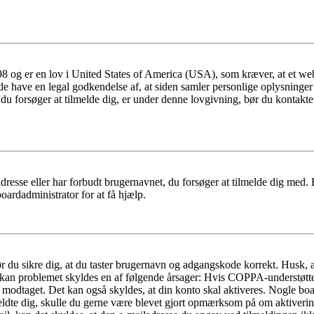
 og er en lov i United States of America (USA), som kræver, at et webs
måde have en legal godkendelse af, at siden samler personlige oplysninge
det, du forsøger at tilmelde dig, er under denne lovgivning, bør du kon
dresse eller har forbudt brugernavnet, du forsøger at tilmelde dig med.
oardadministrator for at få hjælp.
bør du sikre dig, at du taster brugernavn og adgangskode korrekt. Husk,
kan problemet skyldes en af følgende årsager: Hvis COPPA-understøttelse 
ar modtaget. Det kan også skyldes, at din konto skal aktiveres. Nogle b
lmeldte dig, skulle du gerne være blevet gjort opmærksom på om aktiver