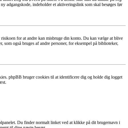
n ny adgangskode, indeholder et aktiveringslink som skal besøges før
r risikoen for at andre kan misbruge din konto. Du kan vælge at blive
r, som også bruges af andre personer, for eksempel på biblioteker,
ies. phpBB bruger cookies til at identificere dig og holde dig logget
æst.
lpanelet. Du finder normalt linket ved at klikke på dit brugernavn i
 gemt til dine næste besøg.