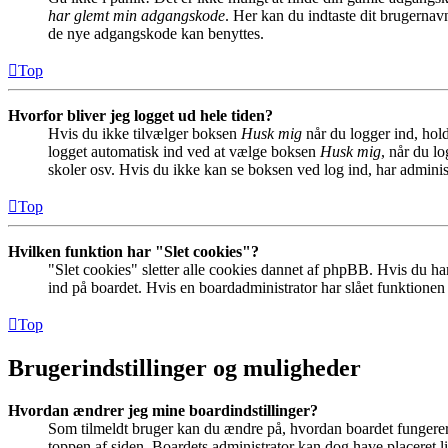
har glemt min adgangskode
. Her kan du indtaste dit brugernav
de nye adgangskode kan benyttes.
Top
Hvorfor bliver jeg logget ud hele tiden?
Hvis du ikke tilvælger boksen
Husk mig
når du logger ind, hold
logget automatisk ind ved at vælge boksen
Husk mig
, når du l
skoler osv. Hvis du ikke kan se boksen ved log ind, har adminis
Top
Hvilken funktion har "Slet cookies"?
"Slet cookies" sletter alle cookies dannet af phpBB. Hvis du har
ind på boardet. Hvis en boardadministrator har slået funktionen ti
Top
Brugerindstillinger og muligheder
Hvordan ændrer jeg mine boardindstillinger?
Som tilmeldt bruger kan du ændre på, hvordan boardet fungerer fo
toppen af siden. Boardets administrator kan dog have placeret lin