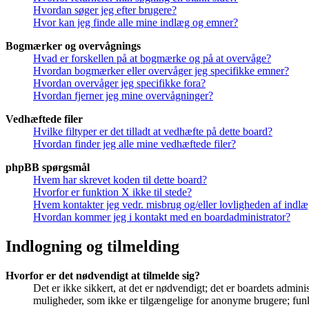
Hvordan søger jeg efter brugere?
Hvor kan jeg finde alle mine indlæg og emner?
Bogmærker og overvågnings
Hvad er forskellen på at bogmærke og på at overvåge?
Hvordan bogmærker eller overvåger jeg specifikke emner?
Hvordan overvåger jeg specifikke fora?
Hvordan fjerner jeg mine overvågninger?
Vedhæftede filer
Hvilke filtyper er det tilladt at vedhæfte på dette board?
Hvordan finder jeg alle mine vedhæftede filer?
phpBB spørgsmål
Hvem har skrevet koden til dette board?
Hvorfor er funktion X ikke til stede?
Hvem kontakter jeg vedr. misbrug og/eller lovligheden af indlæg
Hvordan kommer jeg i kontakt med en boardadministrator?
Indlogning og tilmelding
Hvorfor er det nødvendigt at tilmelde sig?
Det er ikke sikkert, at det er nødvendigt; det er boardets adminis
muligheder, som ikke er tilgængelige for anonyme brugere; funkt