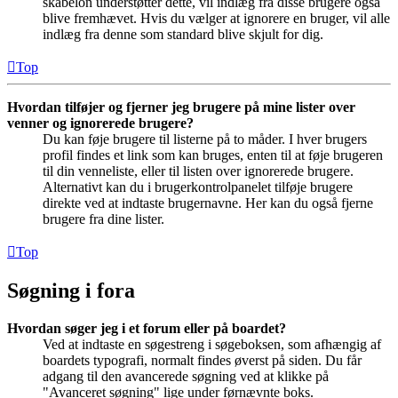
skabelon understøtter dette, vil indlæg fra disse brugere også
blive fremhævet. Hvis du vælger at ignorere en bruger, vil alle
indlæg fra denne som standard blive skjult for dig.
Top
Hvordan tilføjer og fjerner jeg brugere på mine lister over
venner og ignorerede brugere?
Du kan føje brugere til listerne på to måder. I hver brugers
profil findes et link som kan bruges, enten til at føje brugeren
til din venneliste, eller til listen over ignorerede brugere.
Alternativt kan du i brugerkontrolpanelet tilføje brugere
direkte ved at indtaste brugernavne. Her kan du også fjerne
brugere fra dine lister.
Top
Søgning i fora
Hvordan søger jeg i et forum eller på boardet?
Ved at indtaste en søgestreng i søgeboksen, som afhængig af
boardets typografi, normalt findes øverst på siden. Du får
adgang til den avancerede søgning ved at klikke på
"Avanceret søgning" lige under førnævnte boks.