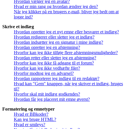
Hvordan vælger jeg en avatar?
Hvad er min rang og hvordan ændrer jeg den?
Når jeg klikker på en brugers e-mail, bliver jeg bedt om at
logge ind?
Skrive et indlæg
Hvordan opretter jeg et nyt emne eller besvarer et indlæg?
Hvordan redigerer eller sletter jeg et indlæg?
Hvordan indsætter jeg en signatur i mine indlæg?
Hvordan opretter jeg en afstemning?
Hvorfor kan jeg ikke tilføje flere afstemningsmuligheder?
Hvordan retter eller sletter jeg en afstemning?
Hvorfor kan jeg ikke få adgang til et forum?
Hvorfor kan jeg ikke vedhæfte filer?
Hvorfor modtog jeg en advarsel?
Hvordan rapporterer jeg indlæg til en redaktør?
Hvad kan "Gem" knappen, når jeg skriver et indlæg, bruges
til?
Hvorfor skal mit indlæg godkendes?
Hvordan får jeg placeret mit emne øverst?
Formatering og emnetyper
Hvad er BBkoder?
Kan jeg bruge HTML?
Hvad er smileys?