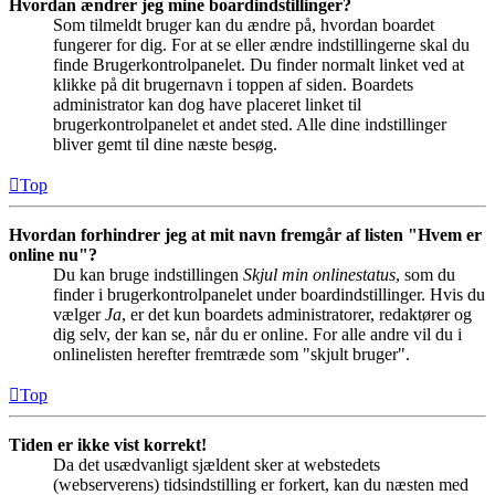
Hvordan ændrer jeg mine boardindstillinger?
Som tilmeldt bruger kan du ændre på, hvordan boardet
fungerer for dig. For at se eller ændre indstillingerne skal du
finde Brugerkontrolpanelet. Du finder normalt linket ved at
klikke på dit brugernavn i toppen af siden. Boardets
administrator kan dog have placeret linket til
brugerkontrolpanelet et andet sted. Alle dine indstillinger
bliver gemt til dine næste besøg.
Top
Hvordan forhindrer jeg at mit navn fremgår af listen "Hvem er
online nu"?
Du kan bruge indstillingen
Skjul min onlinestatus
, som du
finder i brugerkontrolpanelet under boardindstillinger. Hvis du
vælger
Ja
, er det kun boardets administratorer, redaktører og
dig selv, der kan se, når du er online. For alle andre vil du i
onlinelisten herefter fremtræde som "skjult bruger".
Top
Tiden er ikke vist korrekt!
Da det usædvanligt sjældent sker at webstedets
(webserverens) tidsindstilling er forkert, kan du næsten med