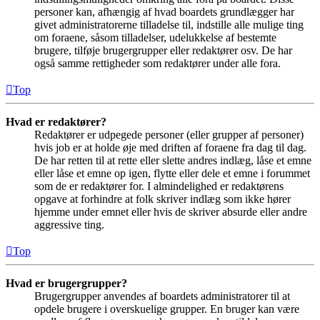
personer kan, afhængig af hvad boardets grundlægger har
givet administratorerne tilladelse til, indstille alle mulige ting
om foraene, såsom tilladelser, udelukkelse af bestemte
brugere, tilføje brugergrupper eller redaktører osv. De har
også samme rettigheder som redaktører under alle fora.
Top
Hvad er redaktører?
Redaktører er udpegede personer (eller grupper af personer)
hvis job er at holde øje med driften af foraene fra dag til dag.
De har retten til at rette eller slette andres indlæg, låse et emne
eller låse et emne op igen, flytte eller dele et emne i forummet
som de er redaktører for. I almindelighed er redaktørens
opgave at forhindre at folk skriver indlæg som ikke hører
hjemme under emnet eller hvis de skriver absurde eller andre
aggressive ting.
Top
Hvad er brugergrupper?
Brugergrupper anvendes af boardets administratorer til at
opdele brugere i overskuelige grupper. En bruger kan være