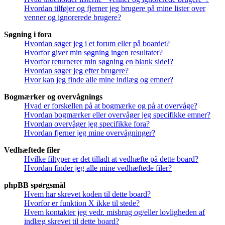
Hvordan tilføjer og fjerner jeg brugere på mine lister over
venner og ignorerede brugere?
Søgning i fora
Hvordan søger jeg i et forum eller på boardet?
Hvorfor giver min søgning ingen resultater?
Hvorfor returnerer min søgning en blank side!?
Hvordan søger jeg efter brugere?
Hvor kan jeg finde alle mine indlæg og emner?
Bogmærker og overvågnings
Hvad er forskellen på at bogmærke og på at overvåge?
Hvordan bogmærker eller overvåger jeg specifikke emner?
Hvordan overvåger jeg specifikke fora?
Hvordan fjerner jeg mine overvågninger?
Vedhæftede filer
Hvilke filtyper er det tilladt at vedhæfte på dette board?
Hvordan finder jeg alle mine vedhæftede filer?
phpBB spørgsmål
Hvem har skrevet koden til dette board?
Hvorfor er funktion X ikke til stede?
Hvem kontakter jeg vedr. misbrug og/eller lovligheden af
indlæg skrevet til dette board?