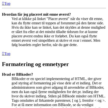
Top
Hvordan får jeg placeret mit emne øverst?
Ved at klikke på linket "Placer øverst" når du viser dit emne,
kan du flytte emnet til toppen af forummet på den første side.
Hvis du ikke kan se linket, kan det skyldes at denne mulighed
er slået fra eller at det mindst tilladte tidsrum for at kunne
placere øverst endnu ikke er forløbet. Du kan også flytte
emnet øverst ved simpelthen at skrive et svar i emnet. Men
følg boardets regler herfor, når du gør dette.
Top
Formatering og emnetyper
Hvad er BBkoder?
BBkoder er en speciel implementering af HTML, der giver
god styring af formatering på visse dele af et indlæg. Det er
administratoren som giver adgang til anvendelse af BBkoder,
men du kan også fjerne muligheden for det pr. indlæg der
hvor du skriver indlæg. Stilen på BBkode minder om HTML.
Tags omsluttes af firkantede parenteser, [ og ], fremfor < og >.
For at få mere information om BBkode, se da venligst