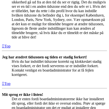
sikkerhed gå ud fra at den tid du ser er rigtig. Det du muligvis
ser er en tid i en anden tidszone end den du selv er i. Hvis det
er tilfældet, bør du rette i din profil hvor du kan indstille
hvilken tidszone du befinder dig i, for eksempel København,
London, Paris, New York, Sydney, osv. Vær opmærksom på
at det kun er muligt for tilmeldte brugere at ændre tidszonen,
ligesom de fleste andre indstillinger kun kan ændres af
tilmeldte brugere, så hvis ikke du er tilmeldt er det måske på
tide at blive det!
Top
Jeg har ændret tidszonen og tiden er stadig forkert!
Hvis du har indstillet tidszone korrekt og klokkeslæt stadig
vises forkert, er det fordi serverens ur er indstillet forkert.
Kontakt venligst en boardadministrator for at få fejlen
korrigeret.
Top
Mit sprog er ikke i listen!
Det er enten fordi boardadministratorerne ikke har installeret
dit sprog, eller fordi det ikke er oversat endnu. Prøv at spørge
en boardadministrator om det er muligt at installere den