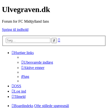
Ulvegraven.dk
Forum for FC Midtjylland fans
Spring til indhold
Avanceret
Søg
søgning
Hurtige links
Ubesvarede indlæg
Aktive emner
Søg
OSS
Log ind
Tilmeld
Boardindeks
Ofte stillede spørgsmål