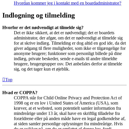
Hvordan kommer jeg i kontakt med en boardadministrator?
Indlogning og tilmelding
Hvorfor er det nødvendigt at tilmelde sig?
Det er ikke sikkert, at det er nødvendigt; det er boardets
administrator, der afgør, om det er nødvendigt at tilmelde sig
for at skrive indlæg. Tilmelding er dog altid en god ide, da det
giver adgang til flere muligheder, som ikke er tilgængelige for
anonyme brugere; funktioner som personligt billede på dine
indlæg, private beskeder, sende e-mails til andre tilmeldte
brugere, brugergrupper osv. Det anbefales derfor at tilmelde
sig, og det tager kun et øjeblik.
Top
Hvad er COPPA?
COPPA står for Child Online Privacy and Protection Act of
1998 og er en lov i United States of America (USA), som
kræver, at et websted, som potentielt samler information fra
mindreårige under 13 år, skal have en skriftlig tilladelse fra
forældrene eller på anden måde have en legal godkendelse af,
at siden samler personlige oplysninger fra mindreårige. Hvis
du er usikker på, om du er omfattet af denne lov, fordi