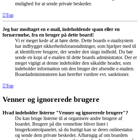
mulighed for at sende private beskeder.
Top
Jeg har modtaget en e-mail, indeholdende spam eller en
fornærmelse, fra en bruger på dette board!
Vi er meget kede af at høre dette. Dette boards e-mailsystem
har indbygget sikkerhedsforanstaltninger, som hjælper med til
at identificere brugere, der sender den slags indhold. Du bør
sende en kopi af e-mailen til dette boards administrator. Der er
meget vigtigt at denne indeholder den såkaldte header, som
indeholder information om den bruger der afsendte e-mailen.
Boardadministratoren kan herefter vurdere evt. sanktioner.
Top
Venner og ignorerede brugere
Hvad indeholder listerne "Venner og ignorerede brugere"?
Du kan bruge listerne til at organisere andre brugere af
boardet. Brugere på din venneliste bliver listet i
brugerkontrolpanelet, så du hurtigt kan se deres onlinestatus
og sende dem private beskeder. Afhængig af om boardets