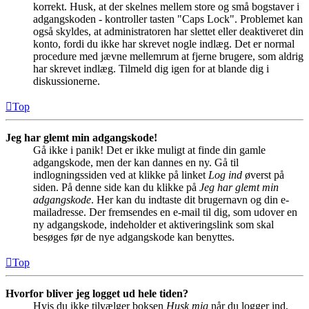
korrekt. Husk, at der skelnes mellem store og små bogstaver i
adgangskoden - kontroller tasten "Caps Lock". Problemet kan
også skyldes, at administratoren har slettet eller deaktiveret din
konto, fordi du ikke har skrevet nogle indlæg. Det er normal
procedure med jævne mellemrum at fjerne brugere, som aldrig
har skrevet indlæg. Tilmeld dig igen for at blande dig i
diskussionerne.
Top
Jeg har glemt min adgangskode!
Gå ikke i panik! Det er ikke muligt at finde din gamle
adgangskode, men der kan dannes en ny. Gå til
indlogningssiden ved at klikke på linket
Log ind
øverst på
siden. På denne side kan du klikke på
Jeg har glemt min
adgangskode
. Her kan du indtaste dit brugernavn og din e-
mailadresse. Der fremsendes en e-mail til dig, som udover en
ny adgangskode, indeholder et aktiveringslink som skal
besøges før de nye adgangskode kan benyttes.
Top
Hvorfor bliver jeg logget ud hele tiden?
Hvis du ikke tilvælger boksen
Husk mig
når du logger ind,