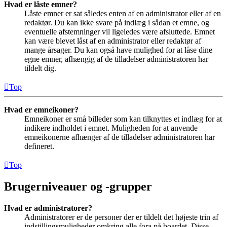
Hvad er låste emner?
Låste emner er sat således enten af en administrator eller af en
redaktør. Du kan ikke svare på indlæg i sådan et emne, og
eventuelle afstemninger vil ligeledes være afsluttede. Emnet
kan være blevet låst af en administrator eller redaktør af
mange årsager. Du kan også have mulighed for at låse dine
egne emner, afhængig af de tilladelser administratoren har
tildelt dig.
Top
Hvad er emneikoner?
Emneikoner er små billeder som kan tilknyttes et indlæg for at
indikere indholdet i emnet. Muligheden for at anvende
emneikonerne afhænger af de tilladelser administratoren har
defineret.
Top
Brugerniveauer og -grupper
Hvad er administratorer?
Administratorer er de personer der er tildelt det højeste trin af
indstillingsmuligheder omkring alle fora på boardet. Disse