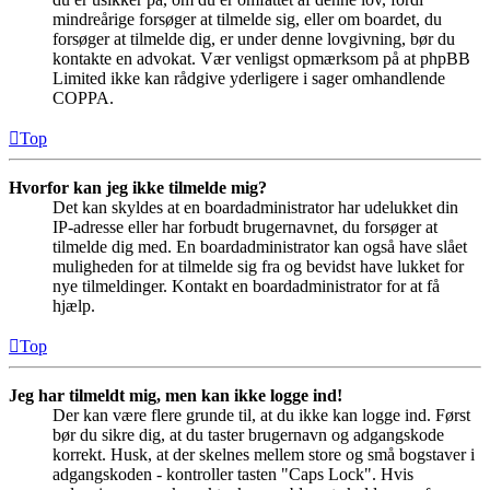
mindreårige forsøger at tilmelde sig, eller om boardet, du
forsøger at tilmelde dig, er under denne lovgivning, bør du
kontakte en advokat. Vær venligst opmærksom på at phpBB
Limited ikke kan rådgive yderligere i sager omhandlende
COPPA.
Top
Hvorfor kan jeg ikke tilmelde mig?
Det kan skyldes at en boardadministrator har udelukket din
IP-adresse eller har forbudt brugernavnet, du forsøger at
tilmelde dig med. En boardadministrator kan også have slået
muligheden for at tilmelde sig fra og bevidst have lukket for
nye tilmeldinger. Kontakt en boardadministrator for at få
hjælp.
Top
Jeg har tilmeldt mig, men kan ikke logge ind!
Der kan være flere grunde til, at du ikke kan logge ind. Først
bør du sikre dig, at du taster brugernavn og adgangskode
korrekt. Husk, at der skelnes mellem store og små bogstaver i
adgangskoden - kontroller tasten "Caps Lock". Hvis