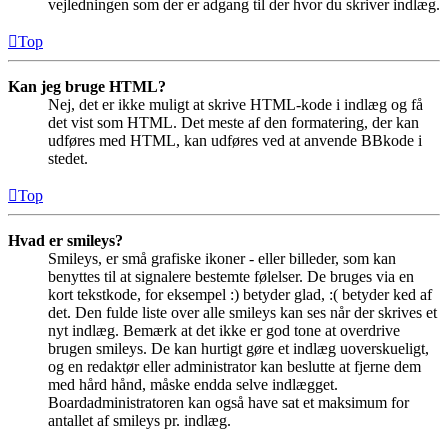
vejledningen som der er adgang til der hvor du skriver indlæg.
Top
Kan jeg bruge HTML?
Nej, det er ikke muligt at skrive HTML-kode i indlæg og få
det vist som HTML. Det meste af den formatering, der kan
udføres med HTML, kan udføres ved at anvende BBkode i
stedet.
Top
Hvad er smileys?
Smileys, er små grafiske ikoner - eller billeder, som kan
benyttes til at signalere bestemte følelser. De bruges via en
kort tekstkode, for eksempel :) betyder glad, :( betyder ked af
det. Den fulde liste over alle smileys kan ses når der skrives et
nyt indlæg. Bemærk at det ikke er god tone at overdrive
brugen smileys. De kan hurtigt gøre et indlæg uoverskueligt,
og en redaktør eller administrator kan beslutte at fjerne dem
med hård hånd, måske endda selve indlægget.
Boardadministratoren kan også have sat et maksimum for
antallet af smileys pr. indlæg.