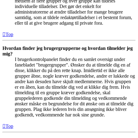
medlem af flere grupper og hver gruppe kan tildeles
individuelle tilladelser. Det gør det enkelt for
administratorerne at ændre tilladelser for mange brugere
samtidig, som at tildele redaktørtilladelser i et bestemt forum,
eller til at give brugere adgang til private fora.
Top
Hvordan finder jeg brugergrupperne og hvordan tilmelder jeg
mig?
I brugerkontrolpanelet finder du en samlet oversigt under
fanebladet "brugergrupper". Ønsker du at tilmelde dig en af
disse, klikker du på den rette knap. Imidlertid er ikke alle
grupper åbne, nogle kræver godkendelse, andre er lukkede og
andre kan desuden have skjult medlemmerne. Hvis gruppen
er en åben, kan du tilmelde dig ved at klikke dig frem. Hvis
tilmelding til en gruppe kræver godkendelse, skal
gruppelederen godkende din tilmelding og vedkommende
ønsker måske en begrundelse for dit ønske om at tilmelde dig
gruppen. Plag ikke lederen hvis din ansøgning ikke bliver
godkendt, vedkommende har nok sine grunde.
Top