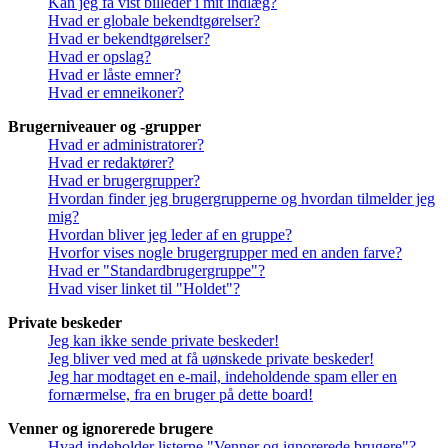
Kan jeg få vist billeder i mit indlæg?
Hvad er globale bekendtgørelser?
Hvad er bekendtgørelser?
Hvad er opslag?
Hvad er låste emner?
Hvad er emneikoner?
Brugerniveauer og -grupper
Hvad er administratorer?
Hvad er redaktører?
Hvad er brugergrupper?
Hvordan finder jeg brugergrupperne og hvordan tilmelder jeg
mig?
Hvordan bliver jeg leder af en gruppe?
Hvorfor vises nogle brugergrupper med en anden farve?
Hvad er "Standardbrugergruppe"?
Hvad viser linket til "Holdet"?
Private beskeder
Jeg kan ikke sende private beskeder!
Jeg bliver ved med at få uønskede private beskeder!
Jeg har modtaget en e-mail, indeholdende spam eller en
fornærmelse, fra en bruger på dette board!
Venner og ignorerede brugere
Hvad indeholder listerne "Venner og ignorerede brugere"?