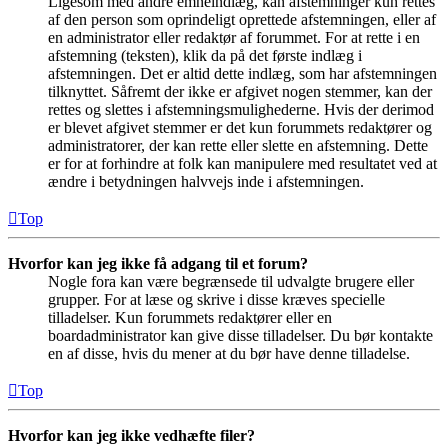
Ligesom med andre emneindlæg, kan afstemninger kun rettes
af den person som oprindeligt oprettede afstemningen, eller af
en administrator eller redaktør af forummet. For at rette i en
afstemning (teksten), klik da på det første indlæg i
afstemningen. Det er altid dette indlæg, som har afstemningen
tilknyttet. Såfremt der ikke er afgivet nogen stemmer, kan der
rettes og slettes i afstemningsmulighederne. Hvis der derimod
er blevet afgivet stemmer er det kun forummets redaktører og
administratorer, der kan rette eller slette en afstemning. Dette
er for at forhindre at folk kan manipulere med resultatet ved at
ændre i betydningen halvvejs inde i afstemningen.
Top
Hvorfor kan jeg ikke få adgang til et forum?
Nogle fora kan være begrænsede til udvalgte brugere eller
grupper. For at læse og skrive i disse kræves specielle
tilladelser. Kun forummets redaktører eller en
boardadministrator kan give disse tilladelser. Du bør kontakte
en af disse, hvis du mener at du bør have denne tilladelse.
Top
Hvorfor kan jeg ikke vedhæfte filer?