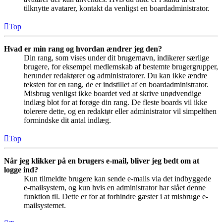
tilknytte avatarer, kontakt da venligst en boardadministrator.
Top
Hvad er min rang og hvordan ændrer jeg den?
Din rang, som vises under dit brugernavn, indikerer særlige
brugere, for eksempel medlemskab af bestemte brugergrupper,
herunder redaktører og administratorer. Du kan ikke ændre
teksten for en rang, de er indstillet af en boardadministrator.
Misbrug venligst ikke boardet ved at skrive unødvendige
indlæg blot for at forøge din rang. De fleste boards vil ikke
tolerere dette, og en redaktør eller administrator vil simpelthen
formindske dit antal indlæg.
Top
Når jeg klikker på en brugers e-mail, bliver jeg bedt om at
logge ind?
Kun tilmeldte brugere kan sende e-mails via det indbyggede
e-mailsystem, og kun hvis en administrator har slået denne
funktion til. Dette er for at forhindre gæster i at misbruge e-
mailsystemet.