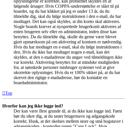
oplysningerne er korrekte, kan problemet skyldes en af
følgende årsager: Hvis COPPA-understøttelse er slået til på
boardet, og du har klikket på jeg er under 13 år, da du
tilmeldte dig, skal du følge instruktionen i den e-mail, du har
modtaget. Det kan også skyldes, at din konto skal aktiveres.
Nogle boards kræver at nyoprettede brugerkonti aktiveres af
enten brugeren selv eller en administrator, inden disse kan
benyttes. Da du tilmeldte dig, skulle du gerne være blevet
gjort opmærksom på om aktivering af kontoen er nødvendig.
Hvis du har modtaget en e-mail, skal du følge instruktionen i
den. Hvis du ikke har modtaget nogen e-mail, kan det
skyldes, at den e-mailadresse du angav ved tilmeldingen ikke
var korrekt. Aktivering benyttes for at mindske muligheden
for, at uønskede personer misbruger systemet ved at give
ukorrekte oplysninger. Hvis du er 100% sikker på, at du har
skrevet den rigtige e-mailadresse, bør du kontakte en
boardadministrator.
Top
Hvorfor kan jeg ikke logge ind?
Der kan være flere grunde til, at du ikke kan logge ind. Først
bør du sikre dig, at du taster brugernavn og adgangskode
korrekt. Husk, at der skelnes mellem store og små bogstaver i
adgangskoden - kontroller tasten "Caps Lock". Hvis