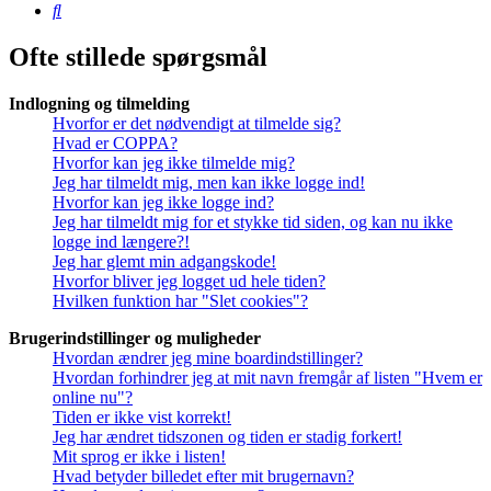
Søg
Ofte stillede spørgsmål
Indlogning og tilmelding
Hvorfor er det nødvendigt at tilmelde sig?
Hvad er COPPA?
Hvorfor kan jeg ikke tilmelde mig?
Jeg har tilmeldt mig, men kan ikke logge ind!
Hvorfor kan jeg ikke logge ind?
Jeg har tilmeldt mig for et stykke tid siden, og kan nu ikke
logge ind længere?!
Jeg har glemt min adgangskode!
Hvorfor bliver jeg logget ud hele tiden?
Hvilken funktion har "Slet cookies"?
Brugerindstillinger og muligheder
Hvordan ændrer jeg mine boardindstillinger?
Hvordan forhindrer jeg at mit navn fremgår af listen "Hvem er
online nu"?
Tiden er ikke vist korrekt!
Jeg har ændret tidszonen og tiden er stadig forkert!
Mit sprog er ikke i listen!
Hvad betyder billedet efter mit brugernavn?