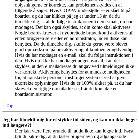
oplysningerne er korrekte, kan problemet skyldes en af
følgende årsager: Hvis COPPA-understøttelse er slået til på
boardet, og du har klikket på jeg er under 13 år, da du
tilmeldte dig, skal du følge instruktionen i den e-mail, du har
modtaget. Det kan også skyldes, at din konto skal aktiveres.
Nogle boards kræver at nyoprettede brugerkonti aktiveres af
enten brugeren selv eller en administrator, inden disse kan
benyttes. Da du tilmeldte dig, skulle du gerne være blevet
gjort opmærksom på om aktivering af kontoen er nødvendig.
Hvis du har modtaget en e-mail, skal du følge instruktionen i
den. Hvis du ikke har modtaget nogen e-mail, kan det
skyldes, at den e-mailadresse du angav ved tilmeldingen ikke
var korrekt. Aktivering benyttes for at mindske muligheden
for, at uønskede personer misbruger systemet ved at give
ukorrekte oplysninger. Hvis du er 100% sikker på, at du har
skrevet den rigtige e-mailadresse, bør du kontakte en
boardadministrator.
Top
Jeg har tilmeldt mig for et stykke tid siden, og kan nu ikke logge
ind længere?!
Der kan være flere grunde til, at du ikke kan logge ind. Først
bør du sikre dig, at du taster brugernavn og adgangskode