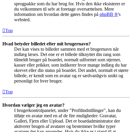
sprogpakke som du har brug for. Hvis den ikke eksisterer er
du velkommen til selv at foretage oversættelsen. Mere
information om hvordan dette gøres findes på
phpBB ®
's
websted.
Top
Hvad betyder billedet efter mit brugernavn?
Der kan vises to billeder sammen med et brugernavn når
indlæg læses. Det ene er et billede tilknyttet din rang som
tilmeldt bruger på boardet, normalt udformet som stjerner,
kasser eller prikker, som indikerer hvor mange indlæg du har
skrevet eller din status på boardet. Det andet, normalt et større
billede, er kendt som en avatar og er sædvanligvis unikt og
personligt for hver bruger.
Top
Hvordan vælger jeg en avatar?
I brugerkontrolpanelet, under "Profilindstillinger", kan du
tilføje en avatar med en af de fire muligheder: Gravatar,
Galleri, Fjern eller Upload. Det er boardadministrator der
aktiverer brugen af avatarer og bestemmer hvilke typer
avatarer der kan anvendes. Hvis du ikke er i stand til at