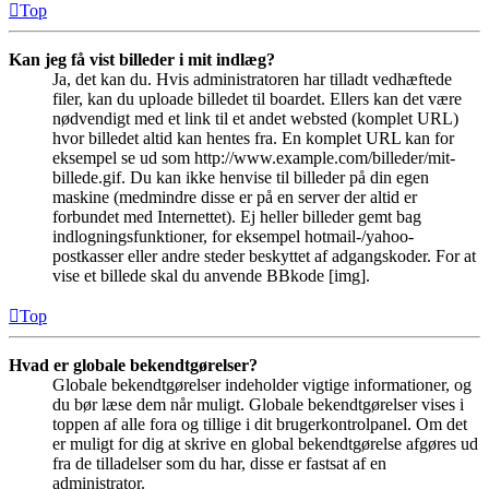
Top
Kan jeg få vist billeder i mit indlæg?
Ja, det kan du. Hvis administratoren har tilladt vedhæftede
filer, kan du uploade billedet til boardet. Ellers kan det være
nødvendigt med et link til et andet websted (komplet URL)
hvor billedet altid kan hentes fra. En komplet URL kan for
eksempel se ud som http://www.example.com/billeder/mit-
billede.gif. Du kan ikke henvise til billeder på din egen
maskine (medmindre disse er på en server der altid er
forbundet med Internettet). Ej heller billeder gemt bag
indlogningsfunktioner, for eksempel hotmail-/yahoo-
postkasser eller andre steder beskyttet af adgangskoder. For at
vise et billede skal du anvende BBkode [img].
Top
Hvad er globale bekendtgørelser?
Globale bekendtgørelser indeholder vigtige informationer, og
du bør læse dem når muligt. Globale bekendtgørelser vises i
toppen af alle fora og tillige i dit brugerkontrolpanel. Om det
er muligt for dig at skrive en global bekendtgørelse afgøres ud
fra de tilladelser som du har, disse er fastsat af en
administrator.