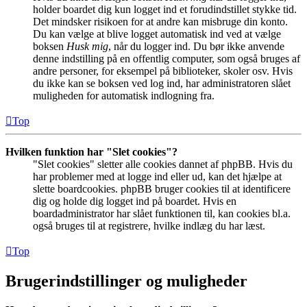
holder boardet dig kun logget ind et forudindstillet stykke tid.
Det mindsker risikoen for at andre kan misbruge din konto.
Du kan vælge at blive logget automatisk ind ved at vælge
boksen
Husk mig
, når du logger ind. Du bør ikke anvende
denne indstilling på en offentlig computer, som også bruges af
andre personer, for eksempel på biblioteker, skoler osv. Hvis
du ikke kan se boksen ved log ind, har administratoren slået
muligheden for automatisk indlogning fra.
Top
Hvilken funktion har "Slet cookies"?
"Slet cookies" sletter alle cookies dannet af phpBB. Hvis du
har problemer med at logge ind eller ud, kan det hjælpe at
slette boardcookies. phpBB bruger cookies til at identificere
dig og holde dig logget ind på boardet. Hvis en
boardadministrator har slået funktionen til, kan cookies bl.a.
også bruges til at registrere, hvilke indlæg du har læst.
Top
Brugerindstillinger og muligheder