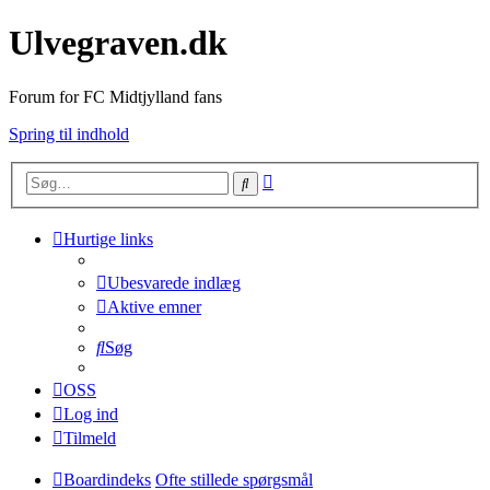
Ulvegraven.dk
Forum for FC Midtjylland fans
Spring til indhold
Avanceret
Søg
søgning
Hurtige links
Ubesvarede indlæg
Aktive emner
Søg
OSS
Log ind
Tilmeld
Boardindeks
Ofte stillede spørgsmål