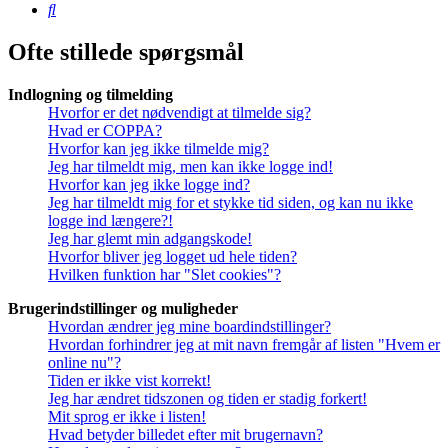
Søg
Ofte stillede spørgsmål
Indlogning og tilmelding
Hvorfor er det nødvendigt at tilmelde sig?
Hvad er COPPA?
Hvorfor kan jeg ikke tilmelde mig?
Jeg har tilmeldt mig, men kan ikke logge ind!
Hvorfor kan jeg ikke logge ind?
Jeg har tilmeldt mig for et stykke tid siden, og kan nu ikke
logge ind længere?!
Jeg har glemt min adgangskode!
Hvorfor bliver jeg logget ud hele tiden?
Hvilken funktion har "Slet cookies"?
Brugerindstillinger og muligheder
Hvordan ændrer jeg mine boardindstillinger?
Hvordan forhindrer jeg at mit navn fremgår af listen "Hvem er
online nu"?
Tiden er ikke vist korrekt!
Jeg har ændret tidszonen og tiden er stadig forkert!
Mit sprog er ikke i listen!
Hvad betyder billedet efter mit brugernavn?