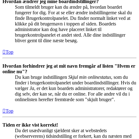
Hvordan ændrer jeg mine boardindstillinger?
Som tilmeldt bruger kan du ændre på, hvordan boardet
fungerer for dig. For at se eller ændre indstillingerne skal du
finde Brugerkontrolpanelet. Du finder normalt linket ved at
klikke på dit brugernavn i toppen af siden. Boardets
administrator kan dog have placeret linket til
brugerkontrolpanelet et andet sted. Alle dine indstillinger
bliver gemt til dine næste besøg.
Top
Hvordan forhindrer jeg at mit navn fremgår af listen "Hvem er
online nu"?
Du kan bruge indstillingen
Skjul min onlinestatus
, som du
finder i brugerkontrolpanelet under boardindstillinger. Hvis du
vælger
Ja
, er det kun boardets administratorer, redaktører og
dig selv, der kan se, når du er online. For alle andre vil du i
onlinelisten herefter fremtræde som "skjult bruger".
Top
Tiden er ikke vist korrekt!
Da det usædvanligt sjældent sker at webstedets
(webserverens) tidsindstilling er forkert, kan du næsten med