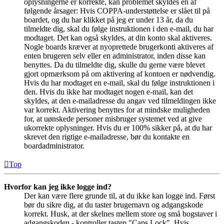
oplysningerne er korrekte, kan problemet skyldes en af
følgende årsager: Hvis COPPA-understøttelse er slået til på
boardet, og du har klikket på jeg er under 13 år, da du
tilmeldte dig, skal du følge instruktionen i den e-mail, du har
modtaget. Det kan også skyldes, at din konto skal aktiveres.
Nogle boards kræver at nyoprettede brugerkonti aktiveres af
enten brugeren selv eller en administrator, inden disse kan
benyttes. Da du tilmeldte dig, skulle du gerne være blevet
gjort opmærksom på om aktivering af kontoen er nødvendig.
Hvis du har modtaget en e-mail, skal du følge instruktionen i
den. Hvis du ikke har modtaget nogen e-mail, kan det
skyldes, at den e-mailadresse du angav ved tilmeldingen ikke
var korrekt. Aktivering benyttes for at mindske muligheden
for, at uønskede personer misbruger systemet ved at give
ukorrekte oplysninger. Hvis du er 100% sikker på, at du har
skrevet den rigtige e-mailadresse, bør du kontakte en
boardadministrator.
Top
Hvorfor kan jeg ikke logge ind?
Der kan være flere grunde til, at du ikke kan logge ind. Først
bør du sikre dig, at du taster brugernavn og adgangskode
korrekt. Husk, at der skelnes mellem store og små bogstaver i
adgangskoden - kontroller tasten "Caps Lock". Hvis