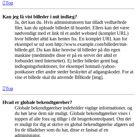
Top
Kan jeg få vist billeder i mit indlæg?
Ja, det kan du. Hvis administratoren har tilladt vedhæftede
filer, kan du uploade billedet til boardet. Ellers kan det være
nødvendigt med et link til et andet websted (komplet URL)
hvor billedet altid kan hentes fra. En komplet URL kan for
eksempel se ud som http://www.example.com/billeder/mit-
billede.gif. Du kan ikke henvise til billeder på din egen
maskine (medmindre disse er på en server der altid er
forbundet med Internettet). Ej heller billeder gemt bag
indlogningsfunktioner, for eksempel hotmail-/yahoo-
postkasser eller andre steder beskyttet af adgangskoder. For at
vise et billede skal du anvende BBkode [img].
Top
Hvad er globale bekendtgørelser?
Globale bekendtgørelser indeholder vigtige informationer, og
du bør læse dem når muligt. Globale bekendtgørelser vises i
toppen af alle fora og tillige i dit brugerkontrolpanel. Om det
er muligt for dig at skrive en global bekendtgørelse afgøres ud
fra de tilladelser som du har, disse er fastsat af en
administrator.