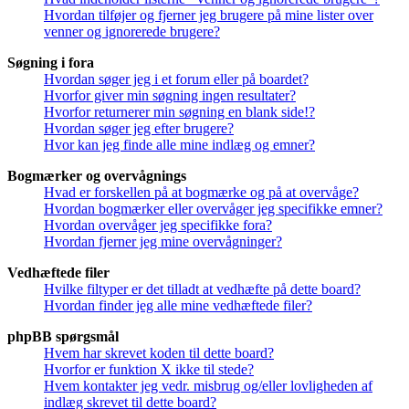
Hvordan tilføjer og fjerner jeg brugere på mine lister over
venner og ignorerede brugere?
Søgning i fora
Hvordan søger jeg i et forum eller på boardet?
Hvorfor giver min søgning ingen resultater?
Hvorfor returnerer min søgning en blank side!?
Hvordan søger jeg efter brugere?
Hvor kan jeg finde alle mine indlæg og emner?
Bogmærker og overvågnings
Hvad er forskellen på at bogmærke og på at overvåge?
Hvordan bogmærker eller overvåger jeg specifikke emner?
Hvordan overvåger jeg specifikke fora?
Hvordan fjerner jeg mine overvågninger?
Vedhæftede filer
Hvilke filtyper er det tilladt at vedhæfte på dette board?
Hvordan finder jeg alle mine vedhæftede filer?
phpBB spørgsmål
Hvem har skrevet koden til dette board?
Hvorfor er funktion X ikke til stede?
Hvem kontakter jeg vedr. misbrug og/eller lovligheden af
indlæg skrevet til dette board?