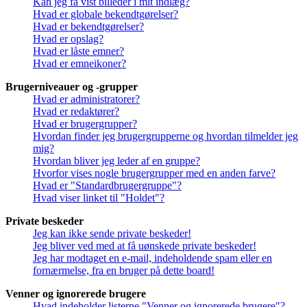
Kan jeg få vist billeder i mit indlæg?
Hvad er globale bekendtgørelser?
Hvad er bekendtgørelser?
Hvad er opslag?
Hvad er låste emner?
Hvad er emneikoner?
Brugerniveauer og -grupper
Hvad er administratorer?
Hvad er redaktører?
Hvad er brugergrupper?
Hvordan finder jeg brugergrupperne og hvordan tilmelder jeg
mig?
Hvordan bliver jeg leder af en gruppe?
Hvorfor vises nogle brugergrupper med en anden farve?
Hvad er "Standardbrugergruppe"?
Hvad viser linket til "Holdet"?
Private beskeder
Jeg kan ikke sende private beskeder!
Jeg bliver ved med at få uønskede private beskeder!
Jeg har modtaget en e-mail, indeholdende spam eller en
fornærmelse, fra en bruger på dette board!
Venner og ignorerede brugere
Hvad indeholder listerne "Venner og ignorerede brugere"?