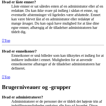
Hvad er låste emner?
Låste emner er sat således enten af en administrator eller af en
redaktør. Du kan ikke svare på indlæg i sådan et emne, og
eventuelle afstemninger vil ligeledes være afsluttede. Emnet
kan være blevet låst af en administrator eller redaktør af
mange årsager. Du kan også have mulighed for at låse dine
egne emner, afhængig af de tilladelser administratoren har
tildelt dig.
Top
Hvad er emneikoner?
Emneikoner er små billeder som kan tilknyttes et indlæg for at
indikere indholdet i emnet. Muligheden for at anvende
emneikonerne afhænger af de tilladelser administratoren har
defineret.
Top
Brugerniveauer og -grupper
Hvad er administratorer?
Administratorer er de personer der er tildelt det højeste trin af
indstillingsmuligheder omkring alle fora på boardet. Disse