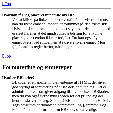
Top
Hvordan får jeg placeret mit emne øverst?
Ved at klikke på linket "Placer øverst" når du viser dit emne,
kan du flytte emnet til toppen af forummet på den første side.
Hvis du ikke kan se linket, kan det skyldes at denne mulighed
er slået fra eller at det mindst tilladte tidsrum for at kunne
placere øverst endnu ikke er forløbet. Du kan også flytte
emnet øverst ved simpelthen at skrive et svar i emnet. Men
følg boardets regler herfor, når du gør dette.
Top
Formatering og emnetyper
Hvad er BBkoder?
BBkoder er en speciel implementering af HTML, der giver
god styring af formatering på visse dele af et indlæg. Det er
administratoren som giver adgang til anvendelse af BBkoder,
men du kan også fjerne muligheden for det pr. indlæg der
hvor du skriver indlæg. Stilen på BBkode minder om HTML.
Tags omsluttes af firkantede parenteser, [ og ], fremfor < og >.
For at få mere information om BBkode, se da venligst