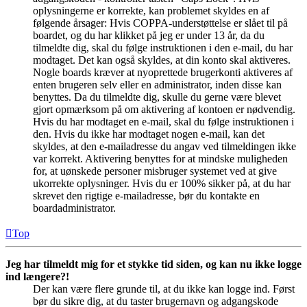
oplysningerne er korrekte, kan problemet skyldes en af
følgende årsager: Hvis COPPA-understøttelse er slået til på
boardet, og du har klikket på jeg er under 13 år, da du
tilmeldte dig, skal du følge instruktionen i den e-mail, du har
modtaget. Det kan også skyldes, at din konto skal aktiveres.
Nogle boards kræver at nyoprettede brugerkonti aktiveres af
enten brugeren selv eller en administrator, inden disse kan
benyttes. Da du tilmeldte dig, skulle du gerne være blevet
gjort opmærksom på om aktivering af kontoen er nødvendig.
Hvis du har modtaget en e-mail, skal du følge instruktionen i
den. Hvis du ikke har modtaget nogen e-mail, kan det
skyldes, at den e-mailadresse du angav ved tilmeldingen ikke
var korrekt. Aktivering benyttes for at mindske muligheden
for, at uønskede personer misbruger systemet ved at give
ukorrekte oplysninger. Hvis du er 100% sikker på, at du har
skrevet den rigtige e-mailadresse, bør du kontakte en
boardadministrator.
Top
Jeg har tilmeldt mig for et stykke tid siden, og kan nu ikke logge
ind længere?!
Der kan være flere grunde til, at du ikke kan logge ind. Først
bør du sikre dig, at du taster brugernavn og adgangskode