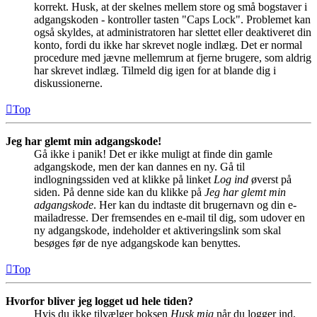
korrekt. Husk, at der skelnes mellem store og små bogstaver i
adgangskoden - kontroller tasten "Caps Lock". Problemet kan
også skyldes, at administratoren har slettet eller deaktiveret din
konto, fordi du ikke har skrevet nogle indlæg. Det er normal
procedure med jævne mellemrum at fjerne brugere, som aldrig
har skrevet indlæg. Tilmeld dig igen for at blande dig i
diskussionerne.
Top
Jeg har glemt min adgangskode!
Gå ikke i panik! Det er ikke muligt at finde din gamle
adgangskode, men der kan dannes en ny. Gå til
indlogningssiden ved at klikke på linket
Log ind
øverst på
siden. På denne side kan du klikke på
Jeg har glemt min
adgangskode
. Her kan du indtaste dit brugernavn og din e-
mailadresse. Der fremsendes en e-mail til dig, som udover en
ny adgangskode, indeholder et aktiveringslink som skal
besøges før de nye adgangskode kan benyttes.
Top
Hvorfor bliver jeg logget ud hele tiden?
Hvis du ikke tilvælger boksen
Husk mig
når du logger ind,