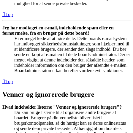
mulighed for at sende private beskeder.
Top
Jeg har modtaget en e-mail, indeholdende spam eller en
fornærmelse, fra en bruger på dette board!
Vi er meget kede af at høre dette. Dette boards e-mailsystem
har indbygget sikkerhedsforanstaltninger, som hjælper med til
at identificere brugere, der sender den slags indhold. Du bør
sende en kopi af e-mailen til dette boards administrator. Der er
meget vigtigt at denne indeholder den såkaldte header, som
indeholder information om den bruger der afsendte e-mailen.
Boardadministratoren kan herefter vurdere evt. sanktioner.
Top
Venner og ignorerede brugere
Hvad indeholder listerne "Venner og ignorerede brugere"?
Du kan bruge listerne til at organisere andre brugere af
boardet. Brugere på din venneliste bliver listet i
brugerkontrolpanelet, så du hurtigt kan se deres onlinestatus
og sende dem private beskeder. Afhængig af om boardets