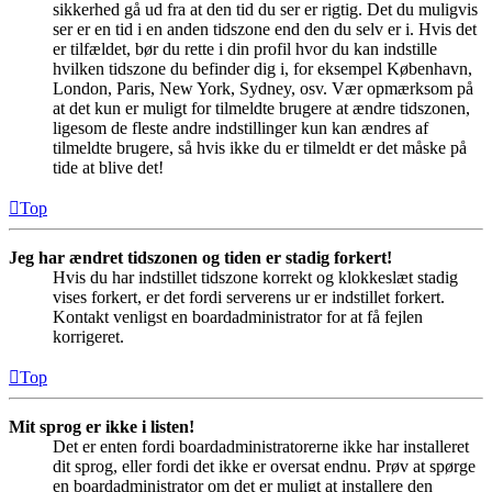
sikkerhed gå ud fra at den tid du ser er rigtig. Det du muligvis
ser er en tid i en anden tidszone end den du selv er i. Hvis det
er tilfældet, bør du rette i din profil hvor du kan indstille
hvilken tidszone du befinder dig i, for eksempel København,
London, Paris, New York, Sydney, osv. Vær opmærksom på
at det kun er muligt for tilmeldte brugere at ændre tidszonen,
ligesom de fleste andre indstillinger kun kan ændres af
tilmeldte brugere, så hvis ikke du er tilmeldt er det måske på
tide at blive det!
Top
Jeg har ændret tidszonen og tiden er stadig forkert!
Hvis du har indstillet tidszone korrekt og klokkeslæt stadig
vises forkert, er det fordi serverens ur er indstillet forkert.
Kontakt venligst en boardadministrator for at få fejlen
korrigeret.
Top
Mit sprog er ikke i listen!
Det er enten fordi boardadministratorerne ikke har installeret
dit sprog, eller fordi det ikke er oversat endnu. Prøv at spørge
en boardadministrator om det er muligt at installere den