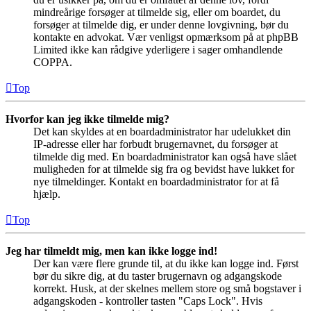
mindreårige forsøger at tilmelde sig, eller om boardet, du
forsøger at tilmelde dig, er under denne lovgivning, bør du
kontakte en advokat. Vær venligst opmærksom på at phpBB
Limited ikke kan rådgive yderligere i sager omhandlende
COPPA.
Top
Hvorfor kan jeg ikke tilmelde mig?
Det kan skyldes at en boardadministrator har udelukket din
IP-adresse eller har forbudt brugernavnet, du forsøger at
tilmelde dig med. En boardadministrator kan også have slået
muligheden for at tilmelde sig fra og bevidst have lukket for
nye tilmeldinger. Kontakt en boardadministrator for at få
hjælp.
Top
Jeg har tilmeldt mig, men kan ikke logge ind!
Der kan være flere grunde til, at du ikke kan logge ind. Først
bør du sikre dig, at du taster brugernavn og adgangskode
korrekt. Husk, at der skelnes mellem store og små bogstaver i
adgangskoden - kontroller tasten "Caps Lock". Hvis