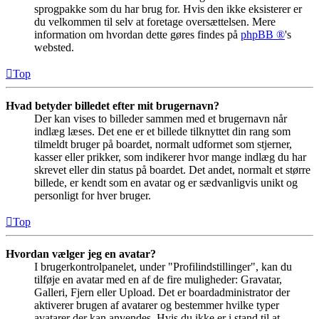
sprogpakke som du har brug for. Hvis den ikke eksisterer er
du velkommen til selv at foretage oversættelsen. Mere
information om hvordan dette gøres findes på
phpBB ®
's
websted.
Top
Hvad betyder billedet efter mit brugernavn?
Der kan vises to billeder sammen med et brugernavn når
indlæg læses. Det ene er et billede tilknyttet din rang som
tilmeldt bruger på boardet, normalt udformet som stjerner,
kasser eller prikker, som indikerer hvor mange indlæg du har
skrevet eller din status på boardet. Det andet, normalt et større
billede, er kendt som en avatar og er sædvanligvis unikt og
personligt for hver bruger.
Top
Hvordan vælger jeg en avatar?
I brugerkontrolpanelet, under "Profilindstillinger", kan du
tilføje en avatar med en af de fire muligheder: Gravatar,
Galleri, Fjern eller Upload. Det er boardadministrator der
aktiverer brugen af avatarer og bestemmer hvilke typer
avatarer der kan anvendes. Hvis du ikke er i stand til at