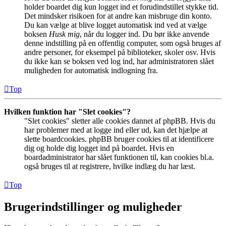
holder boardet dig kun logget ind et forudindstillet stykke tid.
Det mindsker risikoen for at andre kan misbruge din konto.
Du kan vælge at blive logget automatisk ind ved at vælge
boksen
Husk mig
, når du logger ind. Du bør ikke anvende
denne indstilling på en offentlig computer, som også bruges af
andre personer, for eksempel på biblioteker, skoler osv. Hvis
du ikke kan se boksen ved log ind, har administratoren slået
muligheden for automatisk indlogning fra.
Top
Hvilken funktion har "Slet cookies"?
"Slet cookies" sletter alle cookies dannet af phpBB. Hvis du
har problemer med at logge ind eller ud, kan det hjælpe at
slette boardcookies. phpBB bruger cookies til at identificere
dig og holde dig logget ind på boardet. Hvis en
boardadministrator har slået funktionen til, kan cookies bl.a.
også bruges til at registrere, hvilke indlæg du har læst.
Top
Brugerindstillinger og muligheder