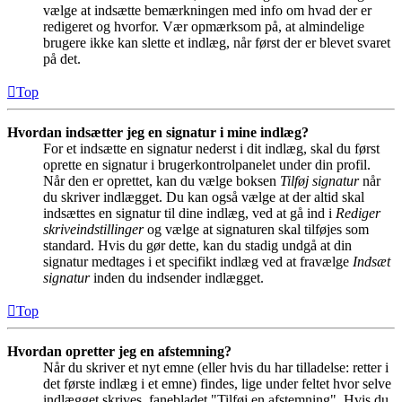
vælge at indsætte bemærkningen med info om hvad der er
redigeret og hvorfor. Vær opmærksom på, at almindelige
brugere ikke kan slette et indlæg, når først der er blevet svaret
på det.
Top
Hvordan indsætter jeg en signatur i mine indlæg?
For et indsætte en signatur nederst i dit indlæg, skal du først
oprette en signatur i brugerkontrolpanelet under din profil.
Når den er oprettet, kan du vælge boksen
Tilføj signatur
når
du skriver indlægget. Du kan også vælge at der altid skal
indsættes en signatur til dine indlæg, ved at gå ind i
Rediger
skriveindstillinger
og vælge at signaturen skal tilføjes som
standard. Hvis du gør dette, kan du stadig undgå at din
signatur medtages i et specifikt indlæg ved at fravælge
Indsæt
signatur
inden du indsender indlægget.
Top
Hvordan opretter jeg en afstemning?
Når du skriver et nyt emne (eller hvis du har tilladelse: retter i
det første indlæg i et emne) findes, lige under feltet hvor selve
indlægget skrives, fanebladet "Tilføj en afstemning". Hvis du