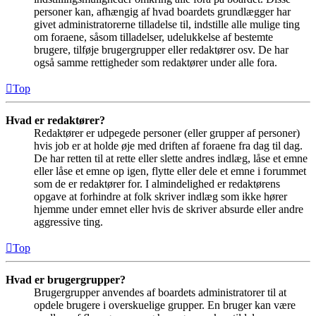
personer kan, afhængig af hvad boardets grundlægger har
givet administratorerne tilladelse til, indstille alle mulige ting
om foraene, såsom tilladelser, udelukkelse af bestemte
brugere, tilføje brugergrupper eller redaktører osv. De har
også samme rettigheder som redaktører under alle fora.
Top
Hvad er redaktører?
Redaktører er udpegede personer (eller grupper af personer)
hvis job er at holde øje med driften af foraene fra dag til dag.
De har retten til at rette eller slette andres indlæg, låse et emne
eller låse et emne op igen, flytte eller dele et emne i forummet
som de er redaktører for. I almindelighed er redaktørens
opgave at forhindre at folk skriver indlæg som ikke hører
hjemme under emnet eller hvis de skriver absurde eller andre
aggressive ting.
Top
Hvad er brugergrupper?
Brugergrupper anvendes af boardets administratorer til at
opdele brugere i overskuelige grupper. En bruger kan være