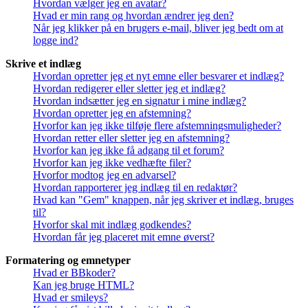
Hvordan vælger jeg en avatar?
Hvad er min rang og hvordan ændrer jeg den?
Når jeg klikker på en brugers e-mail, bliver jeg bedt om at
logge ind?
Skrive et indlæg
Hvordan opretter jeg et nyt emne eller besvarer et indlæg?
Hvordan redigerer eller sletter jeg et indlæg?
Hvordan indsætter jeg en signatur i mine indlæg?
Hvordan opretter jeg en afstemning?
Hvorfor kan jeg ikke tilføje flere afstemningsmuligheder?
Hvordan retter eller sletter jeg en afstemning?
Hvorfor kan jeg ikke få adgang til et forum?
Hvorfor kan jeg ikke vedhæfte filer?
Hvorfor modtog jeg en advarsel?
Hvordan rapporterer jeg indlæg til en redaktør?
Hvad kan "Gem" knappen, når jeg skriver et indlæg, bruges
til?
Hvorfor skal mit indlæg godkendes?
Hvordan får jeg placeret mit emne øverst?
Formatering og emnetyper
Hvad er BBkoder?
Kan jeg bruge HTML?
Hvad er smileys?