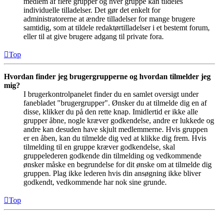
medlem af flere grupper og hver gruppe kan tildeles
individuelle tilladelser. Det gør det enkelt for
administratorerne at ændre tilladelser for mange brugere
samtidig, som at tildele redaktørtilladelser i et bestemt forum,
eller til at give brugere adgang til private fora.
Top
Hvordan finder jeg brugergrupperne og hvordan tilmelder jeg
mig?
I brugerkontrolpanelet finder du en samlet oversigt under
fanebladet "brugergrupper". Ønsker du at tilmelde dig en af
disse, klikker du på den rette knap. Imidlertid er ikke alle
grupper åbne, nogle kræver godkendelse, andre er lukkede og
andre kan desuden have skjult medlemmerne. Hvis gruppen
er en åben, kan du tilmelde dig ved at klikke dig frem. Hvis
tilmelding til en gruppe kræver godkendelse, skal
gruppelederen godkende din tilmelding og vedkommende
ønsker måske en begrundelse for dit ønske om at tilmelde dig
gruppen. Plag ikke lederen hvis din ansøgning ikke bliver
godkendt, vedkommende har nok sine grunde.
Top