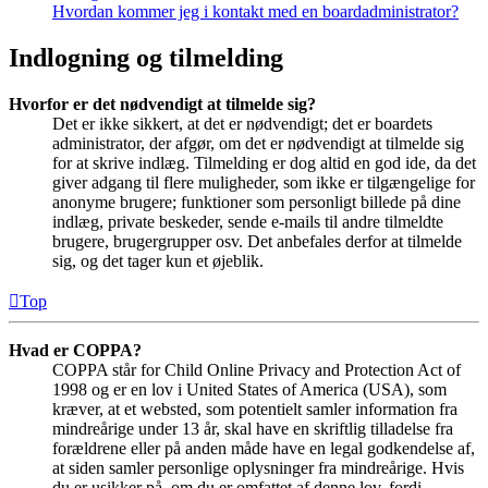
Hvordan kommer jeg i kontakt med en boardadministrator?
Indlogning og tilmelding
Hvorfor er det nødvendigt at tilmelde sig?
Det er ikke sikkert, at det er nødvendigt; det er boardets
administrator, der afgør, om det er nødvendigt at tilmelde sig
for at skrive indlæg. Tilmelding er dog altid en god ide, da det
giver adgang til flere muligheder, som ikke er tilgængelige for
anonyme brugere; funktioner som personligt billede på dine
indlæg, private beskeder, sende e-mails til andre tilmeldte
brugere, brugergrupper osv. Det anbefales derfor at tilmelde
sig, og det tager kun et øjeblik.
Top
Hvad er COPPA?
COPPA står for Child Online Privacy and Protection Act of
1998 og er en lov i United States of America (USA), som
kræver, at et websted, som potentielt samler information fra
mindreårige under 13 år, skal have en skriftlig tilladelse fra
forældrene eller på anden måde have en legal godkendelse af,
at siden samler personlige oplysninger fra mindreårige. Hvis
du er usikker på, om du er omfattet af denne lov, fordi