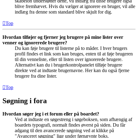
skabelon understøtter dette, vil indlæg fra disse brugere også
blive fremhævet. Hvis du vælger at ignorere en bruger, vil alle
indlæg fra denne som standard blive skjult for dig.
Top
Hvordan tilføjer og fjerner jeg brugere på mine lister over
venner og ignorerede brugere?
Du kan føje brugere til listerne på to måder. I hver brugers
profil findes et link som kan bruges, enten til at føje brugeren
til din venneliste, eller til listen over ignorerede brugere.
Alternativt kan du i brugerkontrolpanelet tilføje brugere
direkte ved at indtaste brugernavne. Her kan du også fjerne
brugere fra dine lister.
Top
Søgning i fora
Hvordan søger jeg i et forum eller på boardet?
Ved at indtaste en søgestreng i søgeboksen, som afhængig af
boardets typografi, normalt findes øverst på siden. Du får
adgang til den avancerede søgning ved at klikke på
"Avanceret søgning" lige under førnævnte boks.