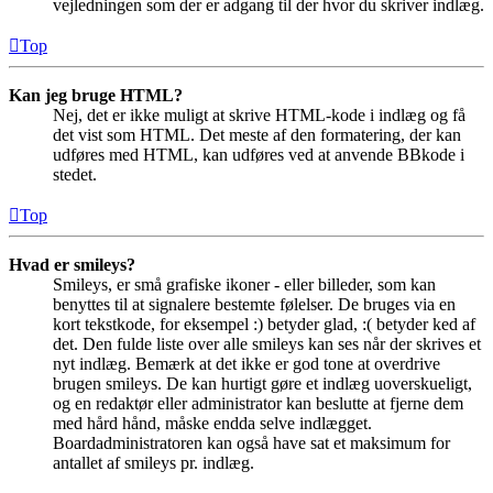
vejledningen som der er adgang til der hvor du skriver indlæg.
Top
Kan jeg bruge HTML?
Nej, det er ikke muligt at skrive HTML-kode i indlæg og få
det vist som HTML. Det meste af den formatering, der kan
udføres med HTML, kan udføres ved at anvende BBkode i
stedet.
Top
Hvad er smileys?
Smileys, er små grafiske ikoner - eller billeder, som kan
benyttes til at signalere bestemte følelser. De bruges via en
kort tekstkode, for eksempel :) betyder glad, :( betyder ked af
det. Den fulde liste over alle smileys kan ses når der skrives et
nyt indlæg. Bemærk at det ikke er god tone at overdrive
brugen smileys. De kan hurtigt gøre et indlæg uoverskueligt,
og en redaktør eller administrator kan beslutte at fjerne dem
med hård hånd, måske endda selve indlægget.
Boardadministratoren kan også have sat et maksimum for
antallet af smileys pr. indlæg.