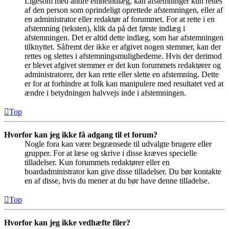
Ligesom med andre emneindlæg, kan afstemninger kun rettes
af den person som oprindeligt oprettede afstemningen, eller af
en administrator eller redaktør af forummet. For at rette i en
afstemning (teksten), klik da på det første indlæg i
afstemningen. Det er altid dette indlæg, som har afstemningen
tilknyttet. Såfremt der ikke er afgivet nogen stemmer, kan der
rettes og slettes i afstemningsmulighederne. Hvis der derimod
er blevet afgivet stemmer er det kun forummets redaktører og
administratorer, der kan rette eller slette en afstemning. Dette
er for at forhindre at folk kan manipulere med resultatet ved at
ændre i betydningen halvvejs inde i afstemningen.
Top
Hvorfor kan jeg ikke få adgang til et forum?
Nogle fora kan være begrænsede til udvalgte brugere eller
grupper. For at læse og skrive i disse kræves specielle
tilladelser. Kun forummets redaktører eller en
boardadministrator kan give disse tilladelser. Du bør kontakte
en af disse, hvis du mener at du bør have denne tilladelse.
Top
Hvorfor kan jeg ikke vedhæfte filer?